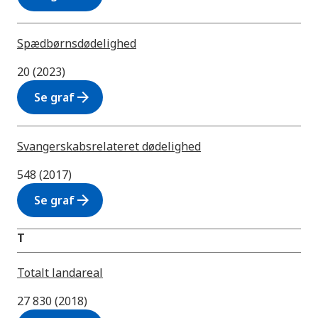
Spædbørnsdødelighed
20 (2023)
arrow_forward
Se graf
Svangerskabsrelateret dødelighed
548 (2017)
arrow_forward
Se graf
T
Totalt landareal
27 830 (2018)