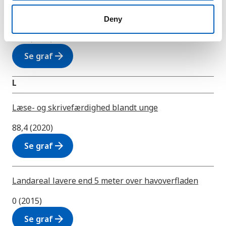
Kvinder i lederstillinger
Deny
32,4 (2017)
arrow_forward
Se graf
L
Læse- og skrivefærdighed blandt unge
88,4 (2020)
arrow_forward
Se graf
Landareal lavere end 5 meter over havoverfladen
0 (2015)
arrow_forward
Se graf