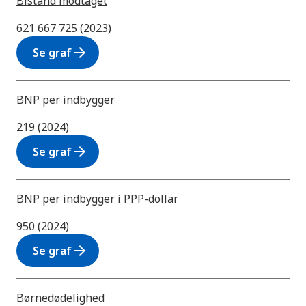
Bistand modtaget
621 667 725 (2023)
arrow_forward
Se graf
BNP per indbygger
219 (2024)
arrow_forward
Se graf
BNP per indbygger i PPP-dollar
950 (2024)
arrow_forward
Se graf
Børnedødelighed