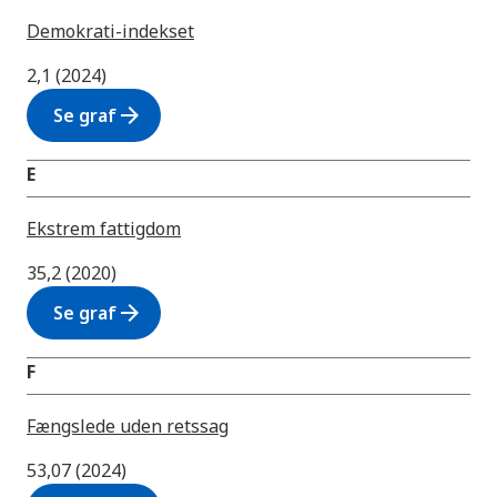
Demokrati-indekset
2,1 (2024)
arrow_forward
Se graf
E
Ekstrem fattigdom
35,2 (2020)
arrow_forward
Se graf
F
Fængslede uden retssag
53,07 (2024)