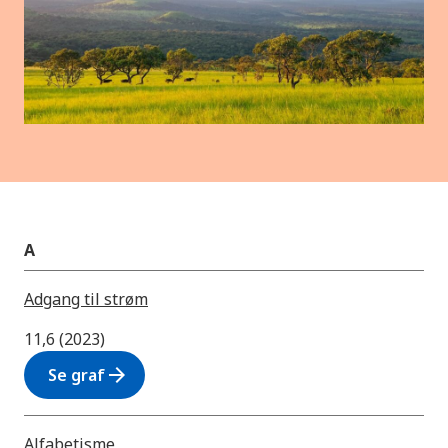
A
Adgang til strøm
11,6 (2023)
arrow_forward
Se graf
Alfabetisme