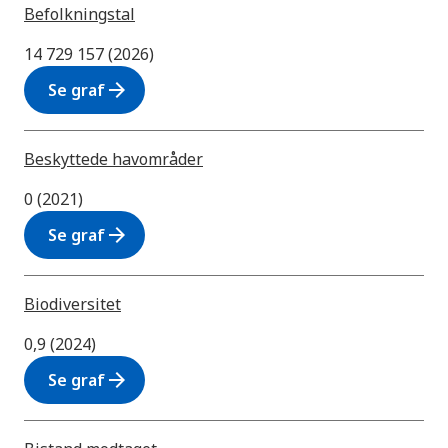
Befolkningstal
14 729 157 (2026)
arrow_forward
Se graf
Beskyttede havområder
0 (2021)
arrow_forward
Se graf
Biodiversitet
0,9 (2024)
arrow_forward
Se graf