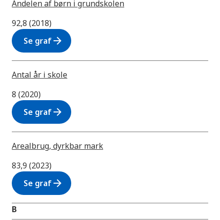
Andelen af børn i grundskolen
92,8 (2018)
arrow_forward
Se graf
Antal år i skole
8 (2020)
arrow_forward
Se graf
Arealbrug, dyrkbar mark
83,9 (2023)
arrow_forward
Se graf
B