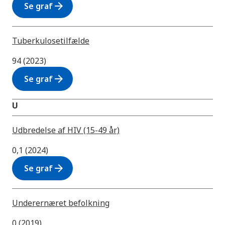
arrow_forward
Se graf
Tuberkulosetilfælde
94 (2023)
arrow_forward
Se graf
U
Udbredelse af HIV (15-49 år)
0,1 (2024)
arrow_forward
Se graf
Underernæret befolkning
0 (2019)