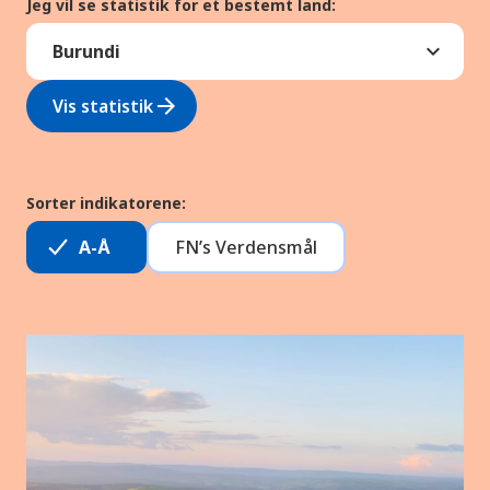
Jeg vil se statistik for et bestemt land:
arrow_forward
Vis statistik
Sorter indikatorene:
A-Å
FN’s Verdensmål