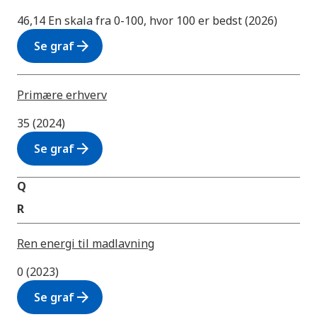
46,14 En skala fra 0-100, hvor 100 er bedst (2026)
arrow_forward
Se graf
Primære erhverv
35 (2024)
arrow_forward
Se graf
Q
R
Ren energi til madlavning
0 (2023)
arrow_forward
Se graf