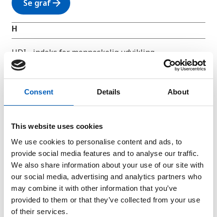
arrow_forward
Se graf
H
HDI - indeks for menneskelig udvikling
0,439 (2023)
arrow_forward
Se graf
Consent
Details
About
Hjemsendte penge
This website uses cookies
7 (2023)
We use cookies to personalise content and ads, to
provide social media features and to analyse our traffic.
arrow_forward
Se graf
We also share information about your use of our site with
our social media, advertising and analytics partners who
I
may combine it with other information that you’ve
provided to them or that they’ve collected from your use
IHDI - afslører forskellene
of their services.