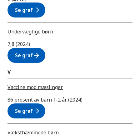
arrow_forward
Se graf
Undervægtige børn
7,8 (2024)
arrow_forward
Se graf
V
Vaccine mod mæslinger
86 prosent av barn 1-2 år (2024)
arrow_forward
Se graf
Væksthæmmede børn