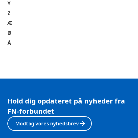
Y
Z
Æ
Ø
Å
Hold dig opdateret på nyheder fra
FN-forbundet
arrow_forward
Modtag vores nyhedsbrev