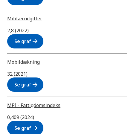
Militærudgifter
2,8 (2022)
arrow_forward
Se graf
Mobildækning
32 (2021)
arrow_forward
Se graf
MPI - Fattigdomsindeks
0,409 (2024)
arrow_forward
Se graf