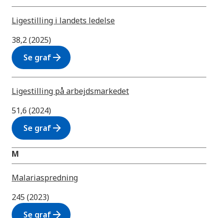
Ligestilling i landets ledelse
38,2 (2025)
arrow_forward
Se graf
Ligestilling på arbejdsmarkedet
51,6 (2024)
arrow_forward
Se graf
M
Malariaspredning
245 (2023)
arrow_forward
Se graf