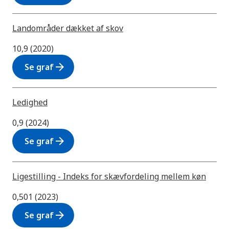
Landområder dækket af skov
10,9 (2020)
arrow_forward
Se graf
Ledighed
0,9 (2024)
arrow_forward
Se graf
Ligestilling - Indeks for skævfordeling mellem køn
0,501 (2023)
arrow_forward
Se graf