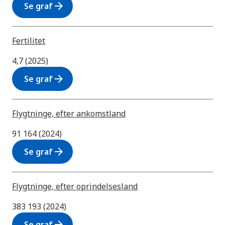
arrow_forward
Se graf
Fertilitet
4,7 (2025)
arrow_forward
Se graf
Flygtninge, efter ankomstland
91 164 (2024)
arrow_forward
Se graf
Flygtninge, efter oprindelsesland
383 193 (2024)
arrow_forward
Se graf