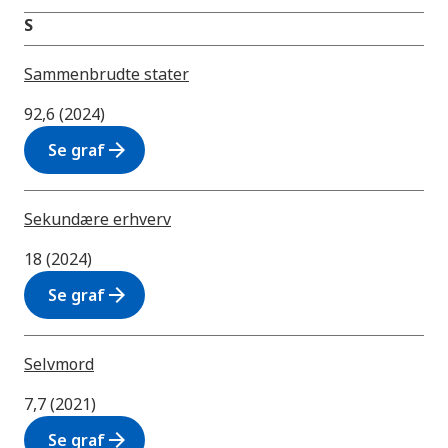
S
Sammenbrudte stater
92,6 (2024)
arrow_forward
Se graf
Sekundære erhverv
18 (2024)
arrow_forward
Se graf
Selvmord
7,7 (2021)
arrow_forward
Se graf