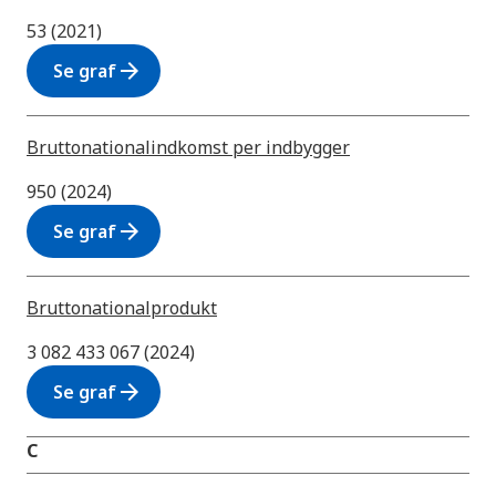
53 (2021)
arrow_forward
Se graf
Bruttonationalindkomst per indbygger
950 (2024)
arrow_forward
Se graf
Bruttonationalprodukt
3 082 433 067 (2024)
arrow_forward
Se graf
C