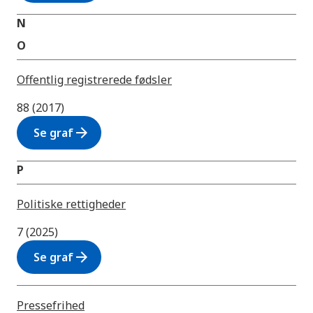
N
O
Offentlig registrerede fødsler
88 (2017)
arrow_forward
Se graf
P
Politiske rettigheder
7 (2025)
arrow_forward
Se graf
Pressefrihed