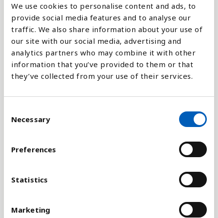
We use cookies to personalise content and ads, to
Vis verden
Spanien
provide social media features and to analyse our
Forenede Arabiske E...
traffic. We also share information about your use of
Forklaring
our site with our social media, advertising and
Pakistan
analytics partners who may combine it with other
Kuldioxid (CO2) er en livsnødvendig gas i
Ukraine
information that you’ve provided to them or that
atmosfæren som indgår i kulstofkredsløbet.
Irak
they’ve collected from your use of their services.
Menneskeskabt udledninger fører til en forøgelse
Algeriet
af CO2 i atmosfæren, hvilket forstærker
Argentina
drivhuseffekten og medfører klimaforandringer på
C
jorden. Derfor er CO2 udledninger noget man
Filippinerne
Necessary
o
ønsker at reducere. Menneskeskabte udledninger
Holland
n
kommer fra forbrænding af fossile brændstoffer
Usbekistan
s
Preferences
som kul, olie og gas, og fra skovrydning.
e
Nigeria
n
Statistikken er en indikator for FNs 2015 mål nr. 7,
Kuwait
t
Statistics
som har som delmål at integrere princippet om
Tjekkiet
S
bæredygtig udvikling i alle landes nationale politik
Qatar
e
og strategier.
Marketing
l
Bangladesh