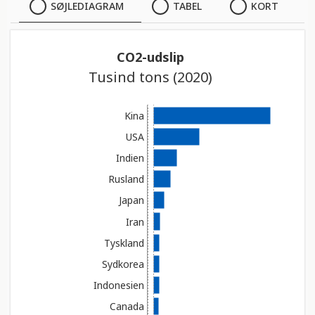
SØJLEDIAGRAM
SØJLEDIAGRAM
TABEL
KORT
TABEL
CO2-udslip
Tusind tons (2020)
KORT
Kina
USA
Indien
Rusland
Japan
Iran
Tyskland
Sydkorea
Indonesien
Canada