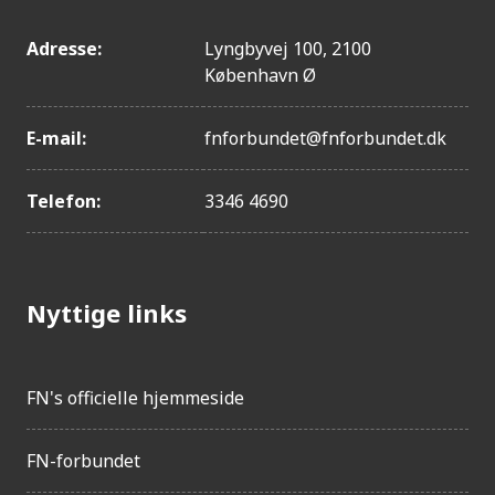
Serbien
Ungarn
Adresse:
Lyngbyvej 100, 2100
Libyen
København Ø
Singapore
Portugal
E-mail:
fnforbundet@fnforbundet.dk
Finland
Telefon:
3346 4690
Norge
Schweiz
Ecuador
Aserbajdsjan
Nyttige links
Bulgarien
Myanmar (Burma)
FN's officielle hjemmeside
Irland
Sverige
FN-forbundet
Bahrain