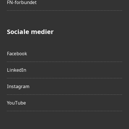
Tyrkiet
FN-forbundet
Litauen
Sri Lanka
Cuba
Sociale medier
Colombia
Letland
Antigua og Barbuda
Facebook
Montenegro
LinkedIn
Kosovo
Ecuador
Instagram
Peru
Ungarn
YouTube
Jordan
Serbien
Argentina