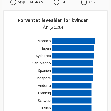
SØJLEDIAGRAM
SØJLEDIAGRAM
TABEL
KORT
TABEL
Forventet levealder for kvinder
År (2026)
KORT
Monaco
Japan
Sydkorea
San Marino
Spanien
Singapore
Andorra
Frankrig
Schweiz
Italien