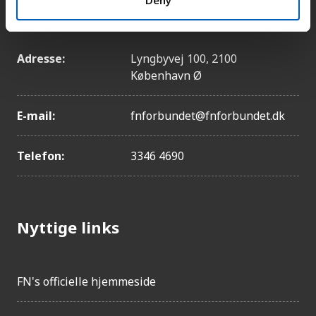
Deny
Kontakt
Tjekkiet
Polen
Adresse:
Lyngbyvej 100, 2100
Bahrain
København Ø
Oman
Kuwait
E-mail:
fnforbundet@fnforbundet.dk
Uruguay
USA
Telefon:
3346 4690
Kroatien
Slovakiet
Albanien
Nyttige links
Kina
Saudi-Arabien
Bosnien-Hercegovina
FN's officielle hjemmeside
Thailand