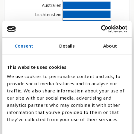
Australien
Liechtenstein
Malta
Portugal
Sverige
Consent
Details
About
Vatikanstaten
Norge
This website uses cookies
Canada
We use cookies to personalise content and ads, to
Finland
provide social media features and to analyse our
Israel
traffic. We also share information about your use of
Irland
our site with our social media, advertising and
Grækenland
analytics partners who may combine it with other
information that you’ve provided to them or that
Østrig
they’ve collected from your use of their services.
Vælg år
Belgien
Slovenien