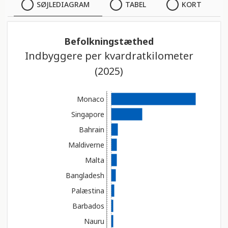
SØJLEDIAGRAM
SØJLEDIAGRAM
TABEL
KORT
TABEL
Befolkningstæthed
Indbyggere per kvardratkilometer
KORT
(2025)
Monaco
Singapore
Bahrain
Maldiverne
Malta
Bangladesh
Palæstina
Barbados
Nauru