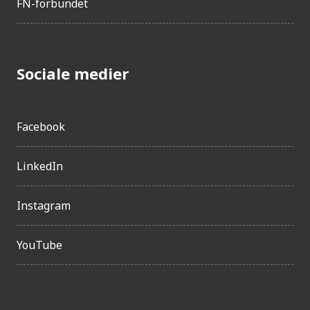
Forenede Arabiske E...
FN-forbundet
Etiopien
Polen
Jordan
Sociale medier
Benin
Sierra Leone
Facebook
Aserbajdsjan
Frankrig
LinkedIn
Egypten
Slovakiet
Instagram
Salomonøerne
Portugal
YouTube
Irak
Ungarn
Østrig