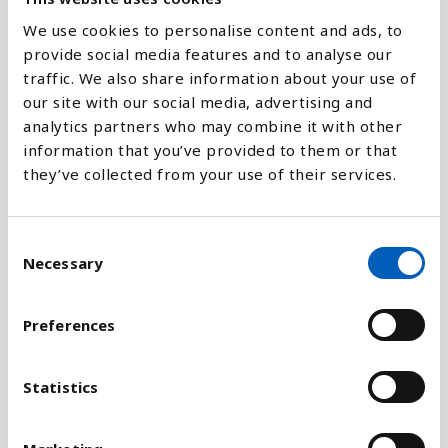
Sri Lanka
We use cookies to personalise content and ads, to
Forklaring
Pakistan
provide social media features and to analyse our
traffic. We also share information about your use of
Japan
Befolkningstætheden er beregnes ved at dividere
our site with our social media, advertising and
Vietnam
den samlede befolkning op i det samlede landareal.
analytics partners who may combine it with other
El Salvador
Så får du et tal, der ikke repræsenterer den
information that you’ve provided to them or that
faktiske befolkningstæthed, men som viser, hvor
Trinidad og Tobago
they’ve collected from your use of their services.
mange indbyggere landet har per kvadratkilometer.
Saint Lucia
Gambia
Tallene for de kommende år, som er gengivet her, er
C
Storbritannien
Necessary
taget fra FN's beregning for befolkninger og er
o
baseret på, at andre faktorer, som
n
Saint Vincent og Gre...
s
befolkningstilvækst, fertilitet, migration og
Jamaica
Preferences
e
dødelighed forbliver stabile. Beregningen omfatter
Luxembourg
n
også tal for, hvordan befolkningstætheden i en
Nigeria
t
Statistics
befolkning kan ændre sig, hvis disse faktorer
S
Uganda
skulle blive større eller mindre end tidligere
e
antaget. Disse tal kan du se ved at klikke på linket
São Tomé og Prínci...