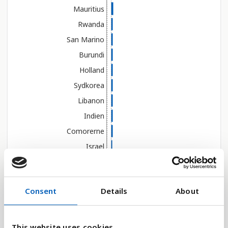
Mauritius
Rwanda
San Marino
Burundi
Holland
Sydkorea
Libanon
Indien
Comorerne
Israel
Haiti
Filippinerne
Consent
Details
About
Belgien
Tuvalu
Vælg år
Grenada
This website uses cookies