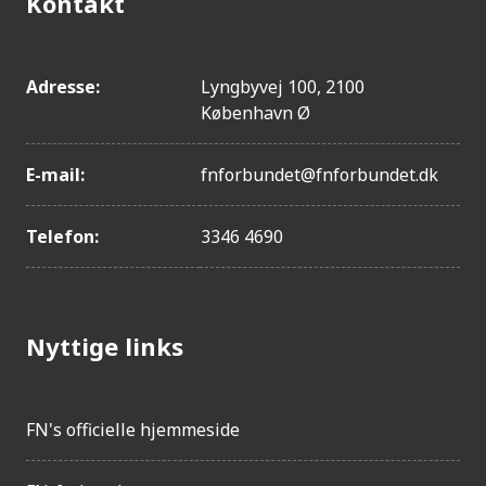
Kontakt
Togo
Guatemala
Adresse:
Lyngbyvej 100, 2100
Andorra
København Ø
Tonga
Mikronesien
E-mail:
fnforbundet@fnforbundet.dk
Ghana
Kap Verde
Telefon:
3346 4690
Kina
Indonesien
Thailand
Nyttige links
Danmark
Syrien
Cypern
FN's officielle hjemmeside
Tjekkiet