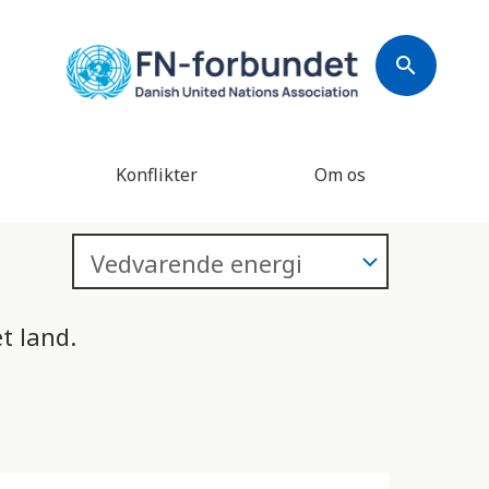
search
Konflikter
Om os
t land.