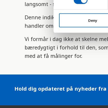
s
langsomt - samtidig med at forb
e
n
Denne indikator 7.2.1 skal hjælp
t
Deny
handler om at øge andelen af ved
S
e
l
Vi formår i dag ikke at skelne m
e
bæredygtigt i forhold til den, so
c
med at få målinger for.
t
i
o
n
Hold dig opdateret på nyheder fra