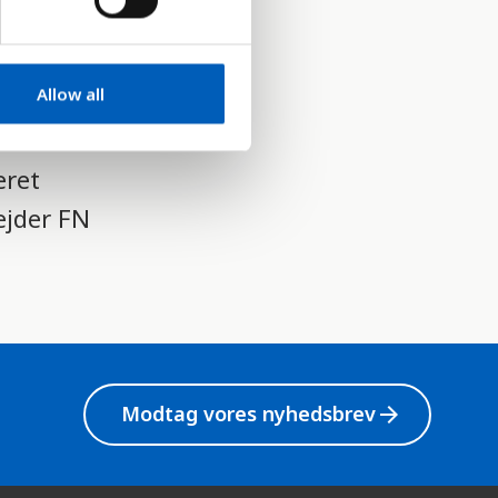
røget.
mål, som
Allow all
g.
eret
ejder FN
Modtag vores nyhedsbrev
arrow_forward