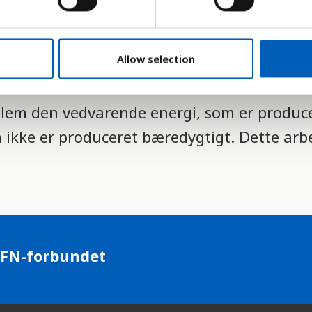
ruget af moderne vedvarende er kraftigt fo
e os med at nå delmål 7.2 af FN's Verdens
Allow selection
varende energi af al verdens energiforbru
ellem den vedvarende energi, som er produc
m ikke er produceret bæredygtigt. Dette arb
 FN-forbundet