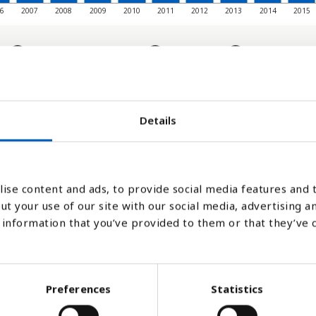
06
2007
2008
2009
2010
2011
2012
2013
2014
2015
Søjlediagram
Linje
Flade
Details
ise content and ads, to provide social media features and t
ut your use of our site with our social media, advertising a
information that you’ve provided to them or that they’ve 
ommer fra vandkraft, biobrændstof, vind, 
Preferences
Statistics
e kilder) af verdens totale energikonsum h