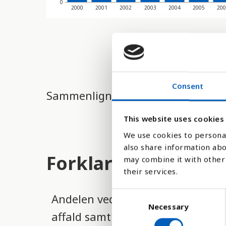
0
2000
2001
2002
2003
2004
2005
20
Consent
Sammenligne med:
This website uses cookies
We use cookies to personal
also share information abo
Forklaring
may combine it with other 
their services.
C
Andelen vedvarende energi (som k
Necessary
o
affald samt geotermiske og marin
n