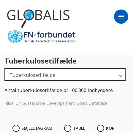
menu
Tuberkulosetilfælde
Antal tuberkulosetilfælde pr. 100.000 indbyggere.
Kilde:
UN Sustainable Developement Goals Database
SØJLEDIAGRAM
SØJLEDIAGRAM
TABEL
KORT