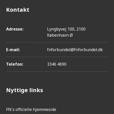
Ghana
Kontakt
Malaysia
Elfenbenskysten
Malawi
Adresse:
Lyngbyvej 100, 2100
Kirgisistan
København Ø
Ukraine
São Tomé og Prínci...
E-mail:
fnforbundet@fnforbundet.dk
Senegal
Bolivia
Telefon:
3346 4690
Palau
Burundi
Marokko
Nyttige links
El Salvador
Tadsjikistan
FN's officielle hjemmeside
Moldova