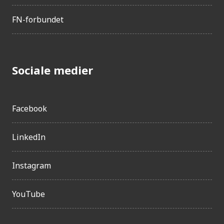
Mauritanien
FN-forbundet
Niger
Aserbajdsjan
Kasakhstan
Fiji
Sociale medier
Brunei
Eritrea
Facebook
Guyana
Sri Lanka
LinkedIn
Paraguay
Libyen
Instagram
Ecuador
Panama
YouTube
Usbekistan
Salomonøerne