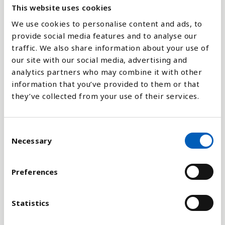
This website uses cookies
Ækvatorialguinea
Forklaring
We use cookies to personalise content and ads, to
Botswana
provide social media features and to analyse our
Tuberkulose er en smitsom infektionssygdom som
Somalia
traffic. We also share information about your use of
tager livet af rigtig mange mennesker hvert år.
our site with our social media, advertising and
Mikronesien
Tuberkulose er i dag et af verdens store
analytics partners who may combine it with other
Madagaskar
helbredsproblemer, til trods for at der findes
information that you’ve provided to them or that
Nepal
effektive metoder og midler til at bekæmpe
they’ve collected from your use of their services.
infektionen.
Sydsudan
Kenya
Statistikken er en indikator for FNs
C
Bangladesh
bæredygtighedsmål nr 3, som har som delmål at
Necessary
o
Nigeria
stoppe epidemiene af aids, tuberkulose, malaria og
n
forsømte tropiske sygdomme samt bekæmpelse af
Djibouti
s
Preferences
hepatitis, vandbåren og andre smitsomme
e
Zimbabwe
sygdomme inden 2030.
n
Uganda
t
Statistics
Indien
Tallene opgivet i denne statistik er middelværdien
S