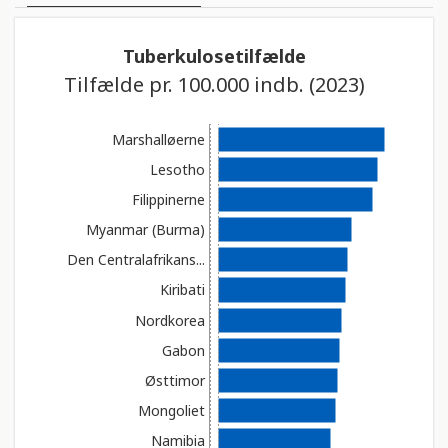
TABEL
Tuberkulosetilfælde
Tilfælde pr. 100.000 indb. (2023)
KORT
Marshalløerne
Lesotho
Filippinerne
Myanmar (Burma)
Den Centralafrikans...
Kiribati
Nordkorea
Gabon
Østtimor
Mongoliet
Namibia