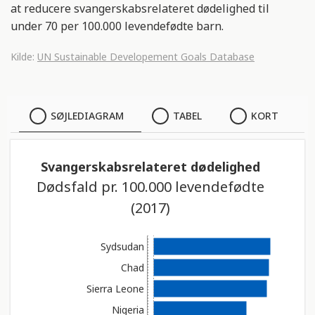
at reducere svangerskabsrelateret dødelighed til
under 70 per 100.000 levendefødte barn.
Kilde:
UN Sustainable Developement Goals Database
SØJLEDIAGRAM
SØJLEDIAGRAM
TABEL
KORT
TABEL
Svangerskabsrelateret dødelighed
Dødsfald pr. 100.000 levendefødte
KORT
(2017)
Sydsudan
Chad
Sierra Leone
Nigeria