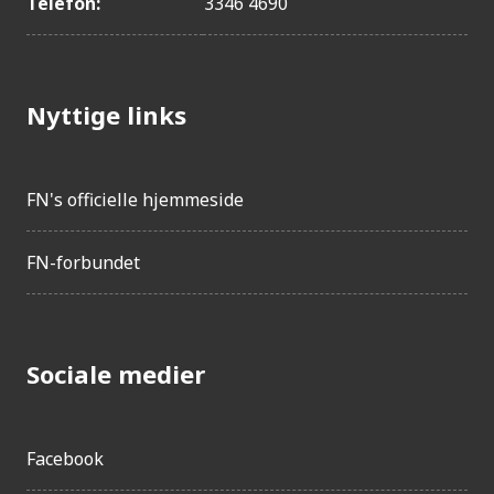
Telefon:
3346 4690
Bhutan
Indonesien
Bangladesh
Guyana
Nyttige links
Yemen
Cambodja
FN's officielle hjemmeside
Bolivia
Barbados
FN-forbundet
Indien
Papua Ny Guinea
Botswana
Sociale medier
Østtimor
Pakistan
São Tomé og Prínci...
Facebook
Venezuela