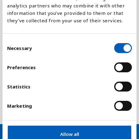
analytics partners who may combine it with other
Eritrea
information that you’ve provided to them or that
Haiti
they’ve collected from your use of their services.
Den Demokratiske R...
Zimbabwe
C
Vælg år
eSwatini
Necessary
o
Etiopien
n
Vis verden
s
Benin
Preferences
e
Togo
Forklaring
n
Congo
t
Statistics
Uganda
S
e
Malawi
Marketing
l
Kenya
e
Madagaskar
c
Burkina Faso
t
Allow all
i
Senegal