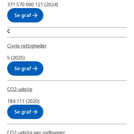
371 570 000 121 (2024)
arrow_forward
Se graf
C
Civile rettigheder
5 (2025)
arrow_forward
Se graf
CO2-udslip
184 111 (2020)
arrow_forward
Se graf
CO2-udslip per indbygger