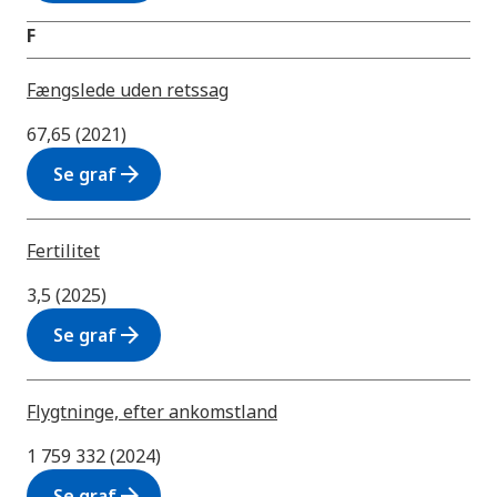
F
Fængslede uden retssag
67,65 (2021)
arrow_forward
Se graf
Fertilitet
3,5 (2025)
arrow_forward
Se graf
Flygtninge, efter ankomstland
1 759 332 (2024)
arrow_forward
Se graf