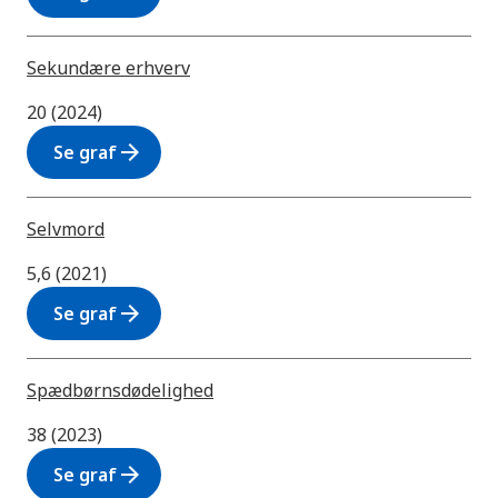
Sekundære erhverv
20 (2024)
arrow_forward
Se graf
Selvmord
5,6 (2021)
arrow_forward
Se graf
Spædbørnsdødelighed
38 (2023)
arrow_forward
Se graf