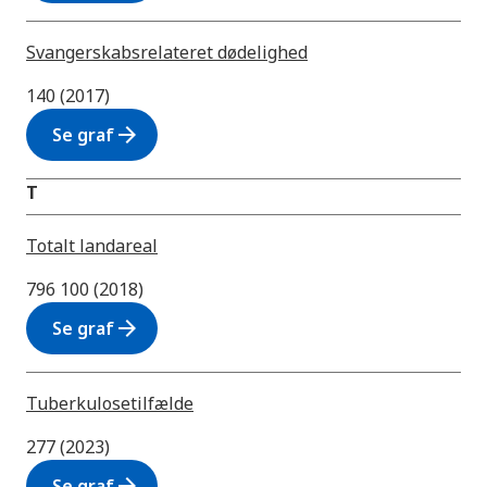
Svangerskabsrelateret dødelighed
140 (2017)
arrow_forward
Se graf
T
Totalt landareal
796 100 (2018)
arrow_forward
Se graf
Tuberkulosetilfælde
277 (2023)
arrow_forward
Se graf