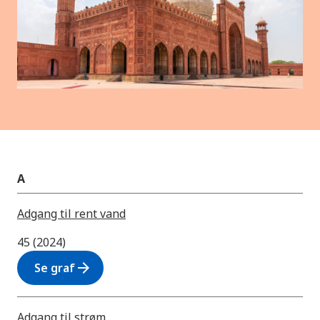
A
Adgang til rent vand
45 (2024)
arrow_forward
Se graf
Adgang til strøm