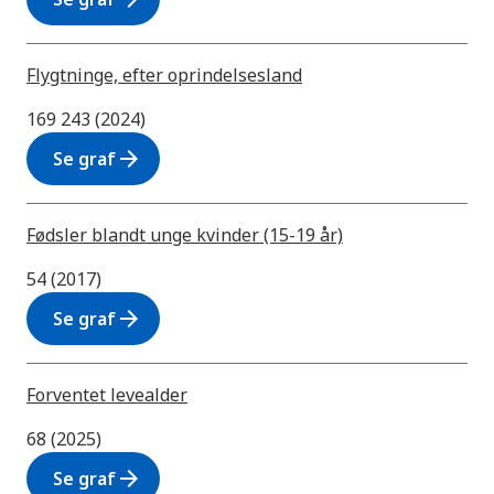
Flygtninge, efter oprindelsesland
169 243 (2024)
arrow_forward
Se graf
Fødsler blandt unge kvinder (15-19 år)
54 (2017)
arrow_forward
Se graf
Forventet levealder
68 (2025)
arrow_forward
Se graf