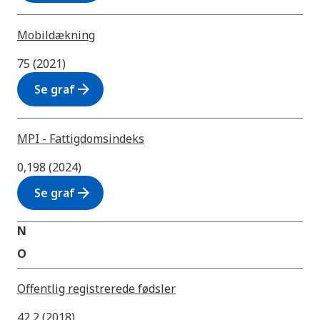
Mobildækning
75 (2021)
arrow_forward
Se graf
MPI - Fattigdomsindeks
0,198 (2024)
arrow_forward
Se graf
N
O
Offentlig registrerede fødsler
42,2 (2018)