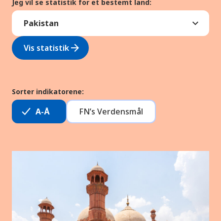
Jeg vil se statistik for et bestemt land:
arrow_forward
Vis statistik
Sorter indikatorene:
A-Å
FN’s Verdensmål