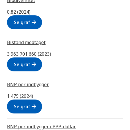
Biodiversitet
0,82 (2024)
arrow_forward
Se graf
Bistand modtaget
3 963 701 660 (2023)
arrow_forward
Se graf
BNP per indbygger
1 479 (2024)
arrow_forward
Se graf
BNP per indbygger i PPP-dollar