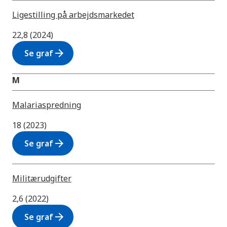
Ligestilling på arbejdsmarkedet
22,8 (2024)
arrow_forward
Se graf
M
Malariaspredning
18 (2023)
arrow_forward
Se graf
Militærudgifter
2,6 (2022)
arrow_forward
Se graf