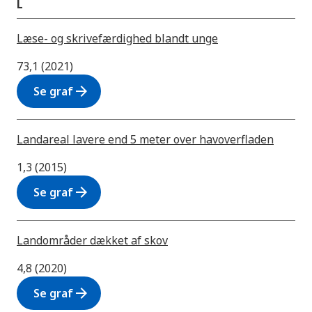
L
Læse- og skrivefærdighed blandt unge
73,1 (2021)
arrow_forward
Se graf
Landareal lavere end 5 meter over havoverfladen
1,3 (2015)
arrow_forward
Se graf
Landområder dækket af skov
4,8 (2020)
arrow_forward
Se graf