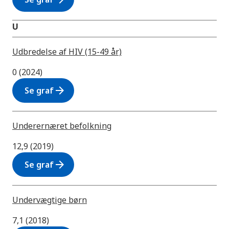
U
Udbredelse af HIV (15-49 år)
0 (2024)
arrow_forward
Se graf
Underernæret befolkning
12,9 (2019)
arrow_forward
Se graf
Undervægtige børn
7,1 (2018)