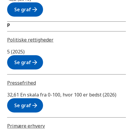
arrow_forward
Se graf
P
Politiske rettigheder
5 (2025)
arrow_forward
Se graf
Pressefrihed
32,61 En skala fra 0-100, hvor 100 er bedst (2026)
arrow_forward
Se graf
Primære erhverv