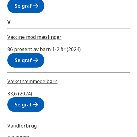
arrow_forward
Se graf
V
Vaccine mod mæslinger
86 prosent av barn 1-2 år (2024)
arrow_forward
Se graf
Væksthæmmede børn
33,6 (2024)
arrow_forward
Se graf
Vandforbrug