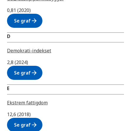
0,81 (2020)
arrow_forward
Se graf
D
Demokrati-indekset
2,8 (2024)
arrow_forward
Se graf
E
Ekstrem fattigdom
12,6 (2018)
arrow_forward
Se graf