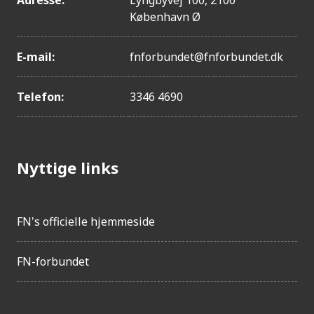
Adresse:
Lyngbyvej 100, 2100
København Ø
E-mail:
fnforbundet@fnforbundet.dk
Telefon:
3346 4690
Nyttige links
FN's officielle hjemmeside
FN-forbundet