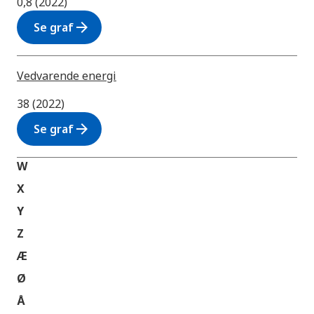
0,8 (2022)
arrow_forward
Se graf
Vedvarende energi
38 (2022)
arrow_forward
Se graf
W
X
Y
Z
Æ
Ø
Å