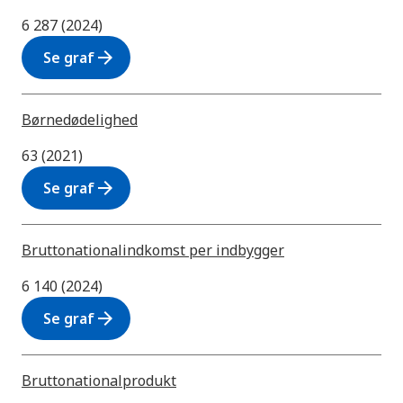
6 287 (2024)
arrow_forward
Se graf
Børnedødelighed
63 (2021)
arrow_forward
Se graf
Bruttonationalindkomst per indbygger
6 140 (2024)
arrow_forward
Se graf
Bruttonationalprodukt