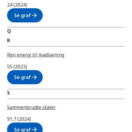
24 (2024)
arrow_forward
Se graf
Q
R
Ren energi til madlavning
55 (2023)
arrow_forward
Se graf
S
Sammenbrudte stater
91,7 (2024)
arrow_forward
Se graf