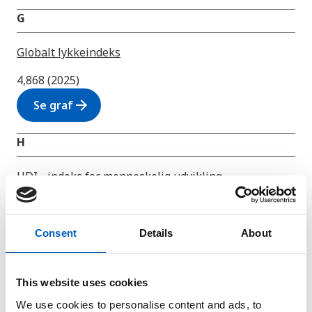
G
Globalt lykkeindeks
4,868 (2025)
arrow_forward
Se graf
H
HDI - indeks for menneskelig udvikling
0,544 (2023)
arrow_forward
Se graf
Consent
Details
About
Henrettelser
This website uses cookies
14 (2019)
We use cookies to personalise content and ads, to