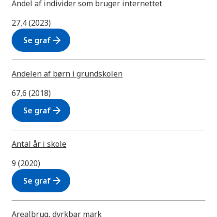
Andel af individer som bruger internettet
27,4 (2023)
arrow_forward
Se graf
Andelen af børn i grundskolen
67,6 (2018)
arrow_forward
Se graf
Antal år i skole
9 (2020)
arrow_forward
Se graf
Arealbrug, dyrkbar mark