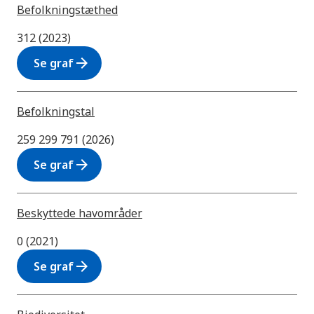
Befolkningstæthed
312 (2023)
arrow_forward
Se graf
Befolkningstal
259 299 791 (2026)
arrow_forward
Se graf
Beskyttede havområder
0 (2021)
arrow_forward
Se graf