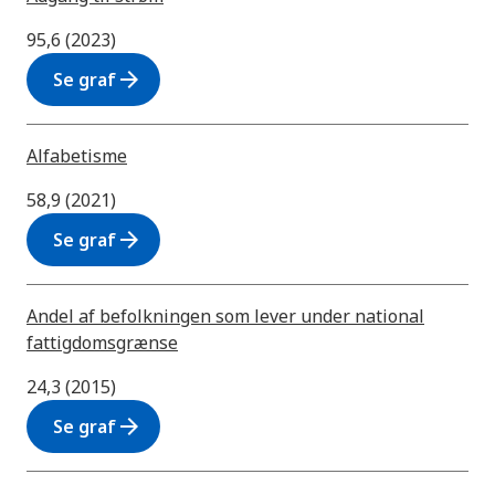
95,6 (2023)
arrow_forward
Se graf
Alfabetisme
58,9 (2021)
arrow_forward
Se graf
Andel af befolkningen som lever under national
fattigdomsgrænse
24,3 (2015)
arrow_forward
Se graf