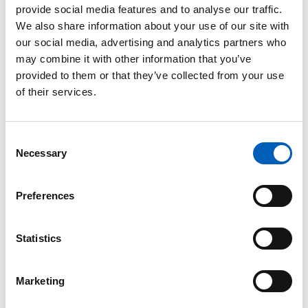
provide social media features and to analyse our traffic.
arrow_forward
Se graf
We also share information about your use of our site with
our social media, advertising and analytics partners who
may combine it with other information that you’ve
Hjemsendte penge
provided to them or that they’ve collected from your use
8 (2023)
of their services.
arrow_forward
Se graf
C
I
Necessary
o
n
IHDI - afslører forskellene
s
Preferences
e
0,364 (2023)
n
arrow_forward
t
Statistics
Se graf
S
e
Marketing
Internt fordrevne
l
e