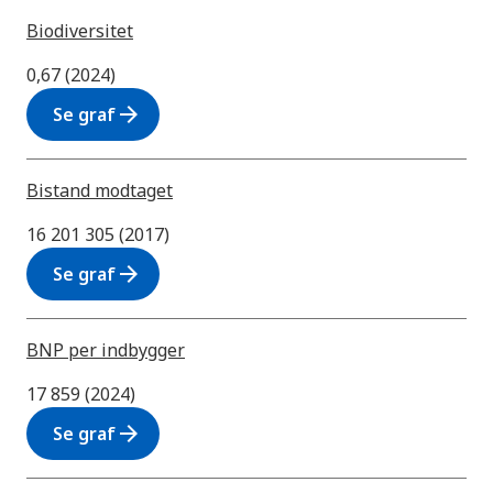
Biodiversitet
0,67 (2024)
arrow_forward
Se graf
Bistand modtaget
16 201 305 (2017)
arrow_forward
Se graf
BNP per indbygger
17 859 (2024)
arrow_forward
Se graf