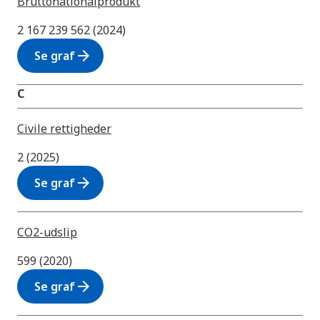
Bruttonationalprodukt
2 167 239 562 (2024)
arrow_forward
Se graf
C
Civile rettigheder
2 (2025)
arrow_forward
Se graf
CO2-udslip
599 (2020)
arrow_forward
Se graf