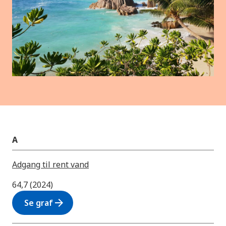
A
Adgang til rent vand
64,7 (2024)
arrow_forward
Se graf