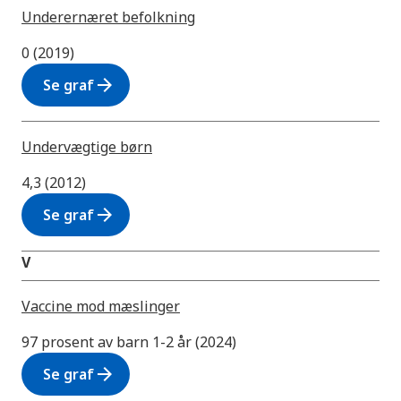
Underernæret befolkning
0 (2019)
arrow_forward
Se graf
Undervægtige børn
4,3 (2012)
arrow_forward
Se graf
V
Vaccine mod mæslinger
97 prosent av barn 1-2 år (2024)
arrow_forward
Se graf