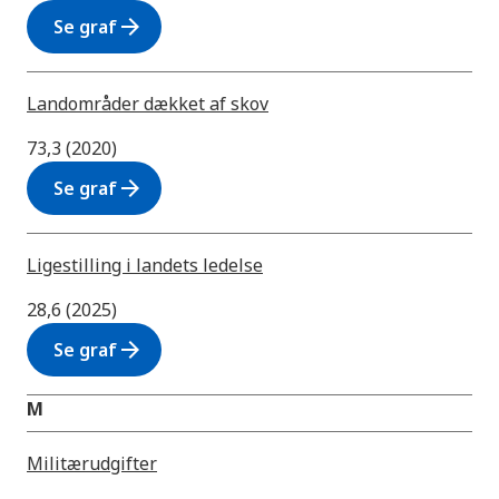
arrow_forward
Se graf
Landområder dækket af skov
73,3 (2020)
arrow_forward
Se graf
Ligestilling i landets ledelse
28,6 (2025)
arrow_forward
Se graf
M
Militærudgifter