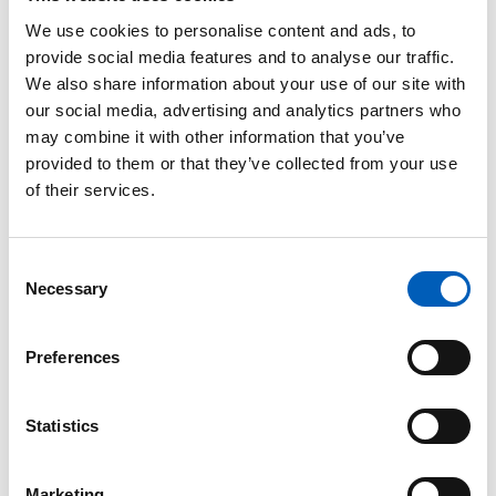
arrow_forward
Se graf
We use cookies to personalise content and ads, to
provide social media features and to analyse our traffic.
We also share information about your use of our site with
Forventet levealder for mænd
our social media, advertising and analytics partners who
70 (2025)
may combine it with other information that you’ve
provided to them or that they’ve collected from your use
arrow_forward
Se graf
of their services.
G
H
C
Necessary
o
n
HDI - indeks for menneskelig udvikling
s
Preferences
0,848 (2023)
e
n
arrow_forward
Se graf
t
Statistics
S
e
Hjemsendte penge
Marketing