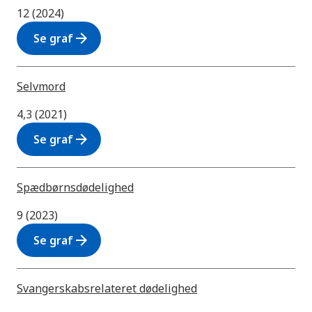
12 (2024)
arrow_forward
Se graf
Selvmord
4,3 (2021)
arrow_forward
Se graf
Spædbørnsdødelighed
9 (2023)
arrow_forward
Se graf
Svangerskabsrelateret dødelighed