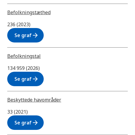
Befolkningstæthed
236 (2023)
arrow_forward
Se graf
Befolkningstal
134 959 (2026)
arrow_forward
Se graf
Beskyttede havområder
33 (2021)
arrow_forward
Se graf