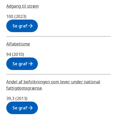
Adgang til strøm
100 (2023)
arrow_forward
Se graf
Alfabetisme
94 (2010)
arrow_forward
Se graf
Andel af befolkningen som lever under national
fattigdomsgrænse
39,3 (2013)
arrow_forward
Se graf