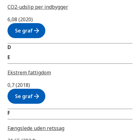
CO2-udslip per indbygger
6,08 (2020)
arrow_forward
Se graf
D
E
Ekstrem fattigdom
0,7 (2018)
arrow_forward
Se graf
F
Fængslede uden retssag