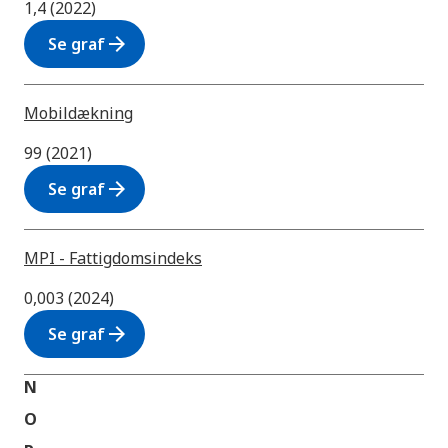
1,4 (2022)
arrow_forward
Se graf
Mobildækning
99 (2021)
arrow_forward
Se graf
MPI - Fattigdomsindeks
0,003 (2024)
arrow_forward
Se graf
N
O