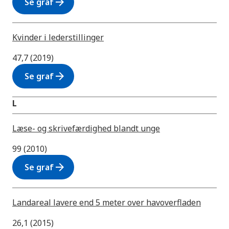
arrow_forward
Se graf
Kvinder i lederstillinger
47,7 (2019)
arrow_forward
Se graf
L
Læse- og skrivefærdighed blandt unge
99 (2010)
arrow_forward
Se graf
Landareal lavere end 5 meter over havoverfladen
26,1 (2015)