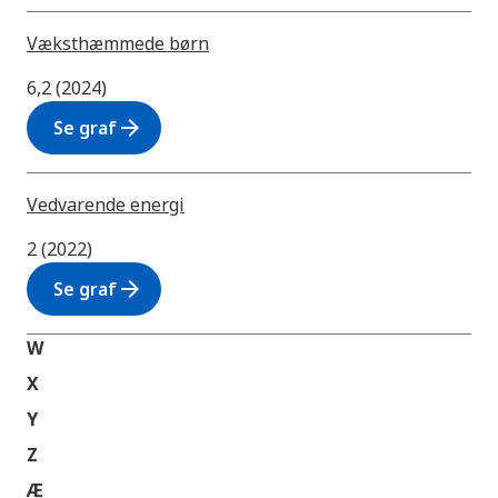
Væksthæmmede børn
6,2 (2024)
arrow_forward
Se graf
Vedvarende energi
2 (2022)
arrow_forward
Se graf
W
X
Y
Z
Æ