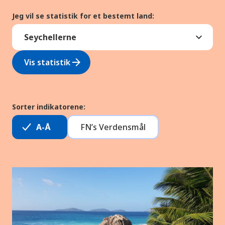
Jeg vil se statistik for et bestemt land:
arrow_forward
Vis statistik
Sorter indikatorene:
A-Å
FN’s Verdensmål