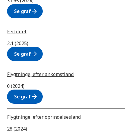
31,65 (2024)
arrow_forward
Se graf
Fertilitet
2,1 (2025)
arrow_forward
Se graf
Flygtninge, efter ankomstland
0 (2024)
arrow_forward
Se graf
Flygtninge, efter oprindelsesland
28 (2024)