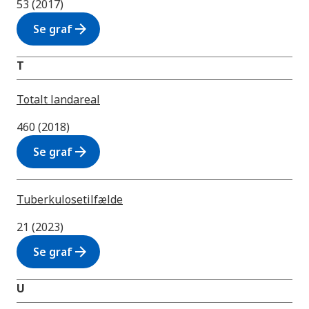
53 (2017)
arrow_forward
Se graf
T
Totalt landareal
460 (2018)
arrow_forward
Se graf
Tuberkulosetilfælde
21 (2023)
arrow_forward
Se graf
U