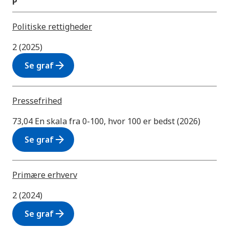
P
Politiske rettigheder
2 (2025)
arrow_forward
Se graf
Pressefrihed
73,04 En skala fra 0-100, hvor 100 er bedst (2026)
arrow_forward
Se graf
Primære erhverv
2 (2024)
arrow_forward
Se graf