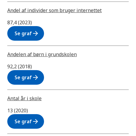
Andel af individer som bruger internettet
87,4 (2023)
arrow_forward
Se graf
Andelen af børn i grundskolen
92,2 (2018)
arrow_forward
Se graf
Antal år i skole
13 (2020)
arrow_forward
Se graf