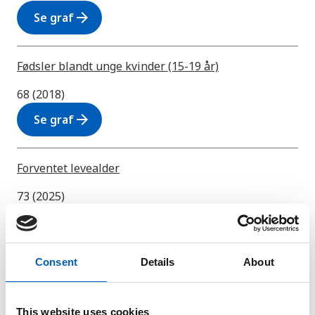
arrow_forward
Se graf
Fødsler blandt unge kvinder (15-19 år)
68 (2018)
arrow_forward
Se graf
Forventet levealder
73 (2025)
arrow_forward
Se graf
Consent
Details
About
Forventet levealder for kvinder
77 (2025)
This website uses cookies