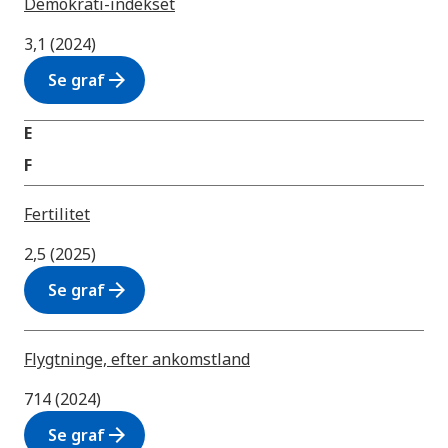
Demokrati-indekset
3,1 (2024)
arrow_forward
Se graf
E
F
Fertilitet
2,5 (2025)
arrow_forward
Se graf
Flygtninge, efter ankomstland
714 (2024)
arrow_forward
Se graf