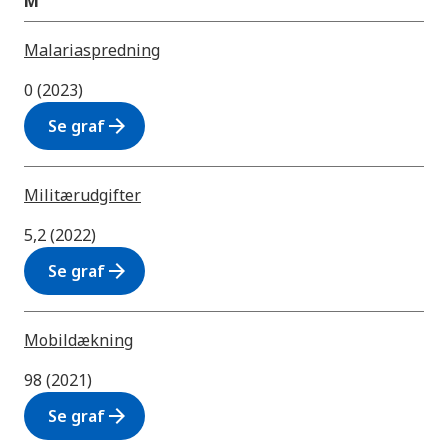
M
Malariaspredning
0 (2023)
arrow_forward
Se graf
Militærudgifter
5,2 (2022)
arrow_forward
Se graf
Mobildækning
98 (2021)
arrow_forward
Se graf