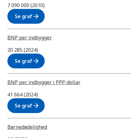
7 090 000 (2010)
arrow_forward
Se graf
BNP per indbygger
20 285 (2024)
arrow_forward
Se graf
BNP per indbygger i PPP-dollar
41 664 (2024)
arrow_forward
Se graf
Børnedødelighed