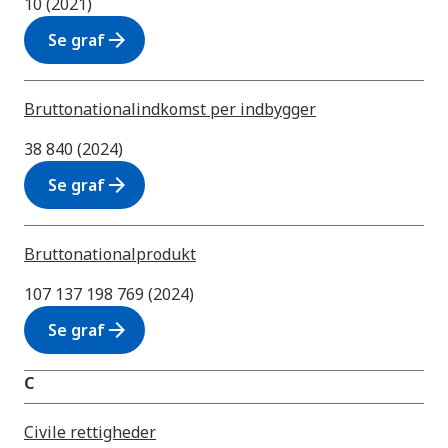
10 (2021)
arrow_forward
Se graf
Bruttonationalindkomst per indbygger
38 840 (2024)
arrow_forward
Se graf
Bruttonationalprodukt
107 137 198 769 (2024)
arrow_forward
Se graf
C
Civile rettigheder