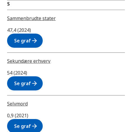
S
Sammenbrudte stater
47,4 (2024)
arrow_forward
Se graf
Sekundære erhverv
54 (2024)
arrow_forward
Se graf
Selvmord
0,9 (2021)
arrow_forward
Se graf