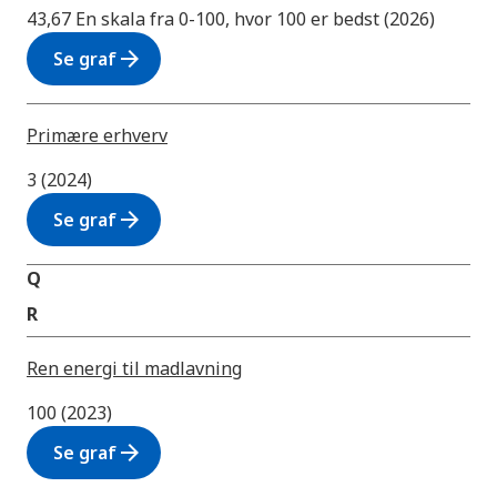
43,67 En skala fra 0-100, hvor 100 er bedst (2026)
arrow_forward
Se graf
Primære erhverv
3 (2024)
arrow_forward
Se graf
Q
R
Ren energi til madlavning
100 (2023)
arrow_forward
Se graf