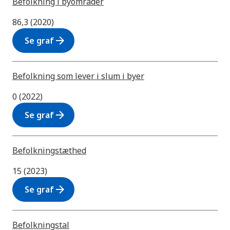
Befolkning i byområder
86,3 (2020)
arrow_forward
Se graf
Befolkning som lever i slum i byer
0 (2022)
arrow_forward
Se graf
Befolkningstæthed
15 (2023)
arrow_forward
Se graf
Befolkningstal