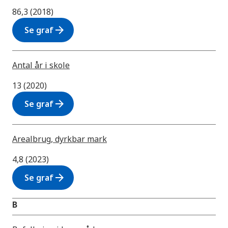
86,3 (2018)
arrow_forward
Se graf
Antal år i skole
13 (2020)
arrow_forward
Se graf
Arealbrug, dyrkbar mark
4,8 (2023)
arrow_forward
Se graf
B