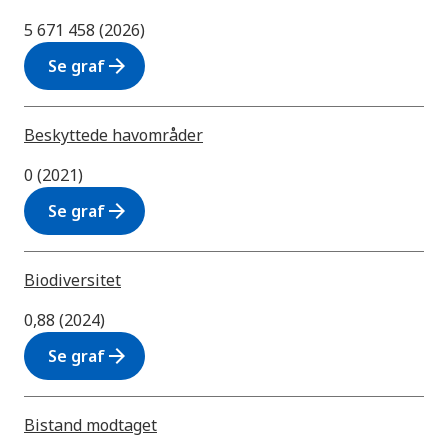
5 671 458 (2026)
arrow_forward
Se graf
Beskyttede havområder
0 (2021)
arrow_forward
Se graf
Biodiversitet
0,88 (2024)
arrow_forward
Se graf
Bistand modtaget