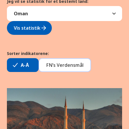
Jeg vil se statistik for et bestemt land:
arrow_forward
Vis statistik
Sorter indikatorene:
A-Å
FN’s Verdensmål