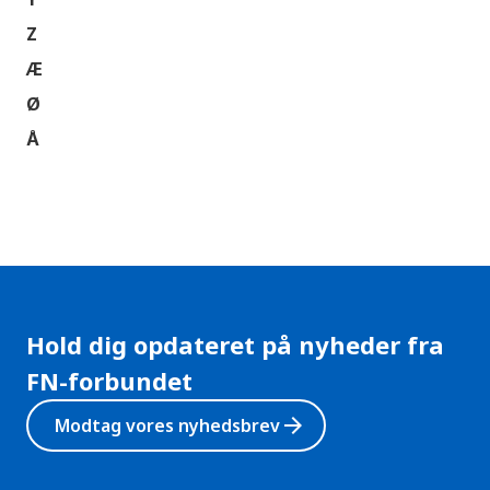
Z
Æ
Ø
Å
Hold dig opdateret på nyheder fra
FN-forbundet
arrow_forward
Modtag vores nyhedsbrev