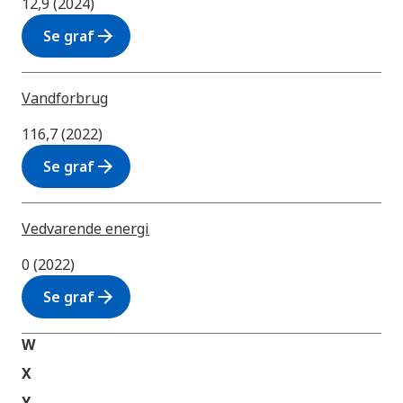
12,9 (2024)
arrow_forward
Se graf
Vandforbrug
116,7 (2022)
arrow_forward
Se graf
Vedvarende energi
0 (2022)
arrow_forward
Se graf
W
X
Y