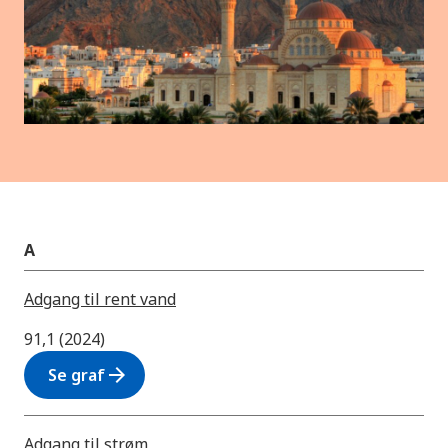
A
Adgang til rent vand
91,1 (2024)
arrow_forward
Se graf
Adgang til strøm