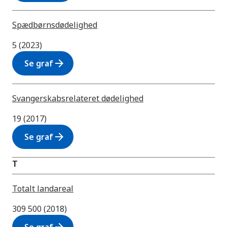
Spædbørnsdødelighed
5 (2023)
arrow_forward
Se graf
Svangerskabsrelateret dødelighed
19 (2017)
arrow_forward
Se graf
T
Totalt landareal
309 500 (2018)