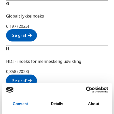
G
Globalt lykkeindeks
6,197 (2025)
arrow_forward
Se graf
H
HDI - indeks for menneskelig udvikling
0,858 (2023)
arrow_forward
Se graf
Henrettelser
Consent
Details
About
3 (2024)