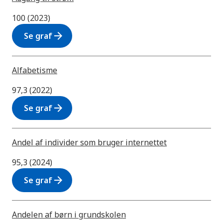
100 (2023)
arrow_forward
Se graf
Alfabetisme
97,3 (2022)
arrow_forward
Se graf
Andel af individer som bruger internettet
95,3 (2024)
arrow_forward
Se graf
Andelen af børn i grundskolen