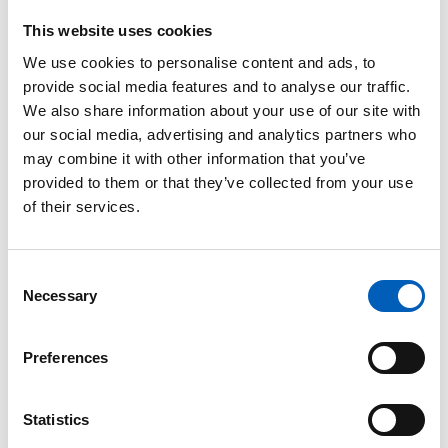
arrow_forward
Se graf
This website uses cookies
We use cookies to personalise content and ads, to
Hjemsendte penge
provide social media features and to analyse our traffic.
We also share information about your use of our site with
0 (2023)
our social media, advertising and analytics partners who
arrow_forward
Se graf
may combine it with other information that you’ve
provided to them or that they’ve collected from your use
of their services.
I
IHDI - afslører forskellene
C
Necessary
0,75 (2023)
o
n
arrow_forward
Se graf
s
Preferences
e
J
n
t
Statistics
K
S