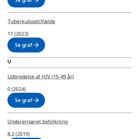
arrow_forward
Se graf
Tuberkulosetilfælde
11 (2023)
arrow_forward
Se graf
U
Udbredelse af HIV (15-49 år)
0 (2024)
arrow_forward
Se graf
Underernæret befolkning
8,2 (2019)