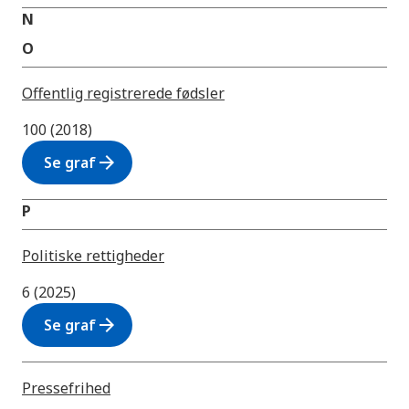
N
O
Offentlig registrerede fødsler
100 (2018)
arrow_forward
Se graf
P
Politiske rettigheder
6 (2025)
arrow_forward
Se graf
Pressefrihed