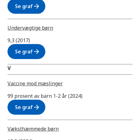
arrow_forward
Se graf
Undervægtige børn
9,3 (2017)
arrow_forward
Se graf
V
Vaccine mod mæslinger
99 prosent av barn 1-2 år (2024)
arrow_forward
Se graf
Væksthæmmede børn