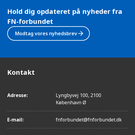
Hold dig opdateret på nyheder fra
FN-forbundet
arrow_forward
Modtag vores nyhedsbrev
Kontakt
Adresse:
Lyngbyvej 100, 2100
København Ø
E-mail:
fnforbundet@fnforbundet.dk