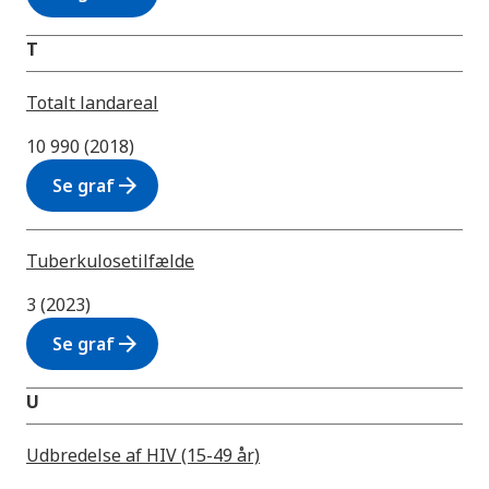
T
Totalt landareal
10 990 (2018)
arrow_forward
Se graf
Tuberkulosetilfælde
3 (2023)
arrow_forward
Se graf
U
Udbredelse af HIV (15-49 år)