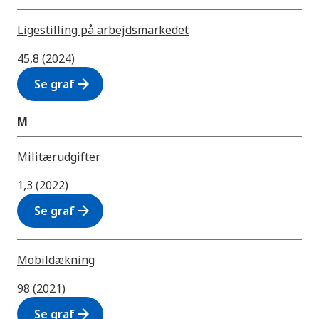
Ligestilling på arbejdsmarkedet
45,8 (2024)
arrow_forward
Se graf
M
Militærudgifter
1,3 (2022)
arrow_forward
Se graf
Mobildækning
98 (2021)
arrow_forward
Se graf