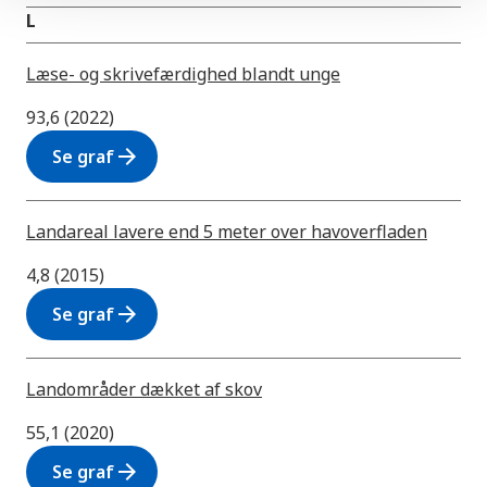
L
Læse- og skrivefærdighed blandt unge
93,6 (2022)
arrow_forward
Se graf
Landareal lavere end 5 meter over havoverfladen
4,8 (2015)
arrow_forward
Se graf
Landområder dækket af skov
55,1 (2020)
arrow_forward
Se graf