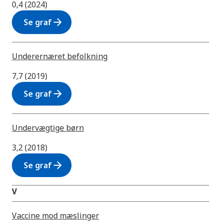
0,4 (2024)
arrow_forward
Se graf
Underernæret befolkning
7,7 (2019)
arrow_forward
Se graf
Undervægtige børn
3,2 (2018)
arrow_forward
Se graf
V
Vaccine mod mæslinger