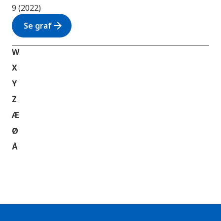
9 (2022)
arrow_forward
Se graf
W
X
Y
Z
Æ
Ø
Å