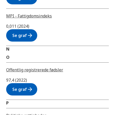
MPI - Fattigdomsindeks
0,011 (2024)
arrow_forward
Se graf
N
O
Offentlig registrerede fødsler
97,4 (2022)
arrow_forward
Se graf
P