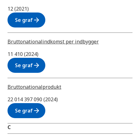
12 (2021)
arrow_forward
Se graf
Bruttonationalindkomst per indbygger
11 410 (2024)
arrow_forward
Se graf
Bruttonationalprodukt
22 014 397 090 (2024)
arrow_forward
Se graf
C