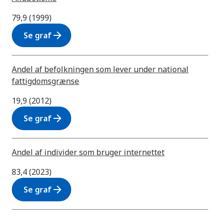
79,9 (1999)
arrow_forward
Se graf
Andel af befolkningen som lever under national
fattigdomsgrænse
19,9 (2012)
arrow_forward
Se graf
Andel af individer som bruger internettet
83,4 (2023)
arrow_forward
Se graf