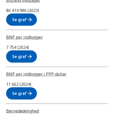
Bistand modtaget
86 414 986 (2023)
arrow_forward
Se graf
BNP per indbygger
7 754 (2024)
arrow_forward
Se graf
BNP per indbygger i PPP-dollar
11 662 (2024)
arrow_forward
Se graf
Børnedødelighed