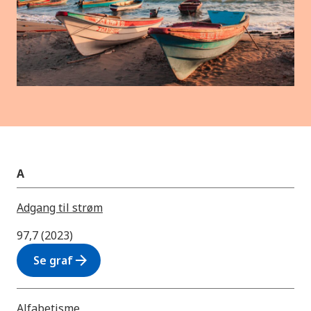
A
Adgang til strøm
97,7 (2023)
arrow_forward
Se graf
Alfabetisme