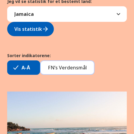
Jeg vil se statistik for et bestemt land:
arrow_forward
Vis statistik
Sorter indikatorene:
A-Å
FN’s Verdensmål