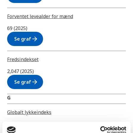
Forventet levealder for mænd
69 (2025)
arrow_forward
Se graf
Fredsindekset
2,047 (2025)
arrow_forward
Se graf
G
Globalt lykkeindeks
6,305 (2025)