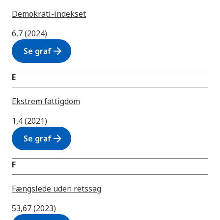
Demokrati-indekset
6,7 (2024)
arrow_forward
Se graf
E
Ekstrem fattigdom
1,4 (2021)
arrow_forward
Se graf
F
Fængslede uden retssag
53,67 (2023)