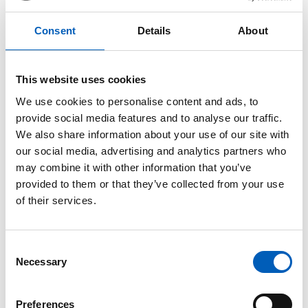
arrow_forward
Se graf
Consent
Details
About
H
HDI - indeks for menneskelig udvikling
This website uses cookies
0,72 (2023)
We use cookies to personalise content and ads, to
provide social media features and to analyse our traffic.
arrow_forward
Se graf
We also share information about your use of our site with
our social media, advertising and analytics partners who
may combine it with other information that you’ve
Hjemsendte penge
provided to them or that they’ve collected from your use
19 (2023)
of their services.
arrow_forward
Se graf
C
I
Necessary
o
n
IHDI - afslører forskellene
s
Preferences