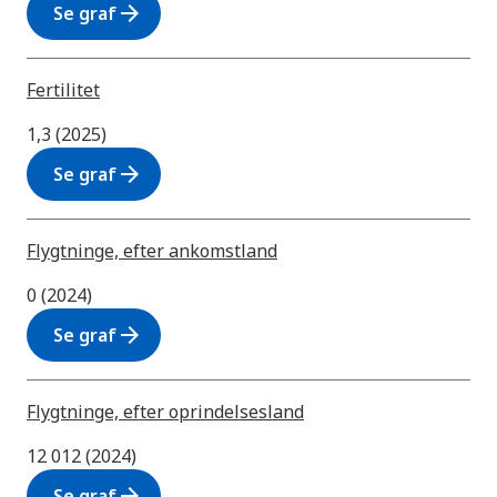
arrow_forward
Se graf
Fertilitet
1,3 (2025)
arrow_forward
Se graf
Flygtninge, efter ankomstland
0 (2024)
arrow_forward
Se graf
Flygtninge, efter oprindelsesland
12 012 (2024)
arrow_forward
Se graf