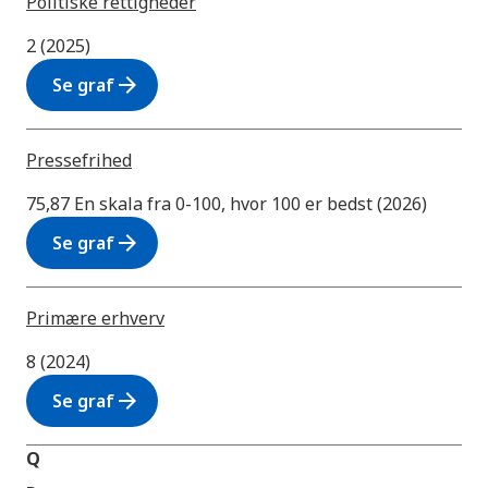
Politiske rettigheder
2 (2025)
arrow_forward
Se graf
Pressefrihed
75,87 En skala fra 0-100, hvor 100 er bedst (2026)
arrow_forward
Se graf
Primære erhverv
8 (2024)
arrow_forward
Se graf
Q