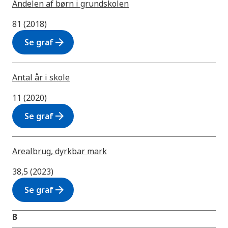
Andelen af børn i grundskolen
81 (2018)
arrow_forward
Se graf
Antal år i skole
11 (2020)
arrow_forward
Se graf
Arealbrug, dyrkbar mark
38,5 (2023)
arrow_forward
Se graf
B