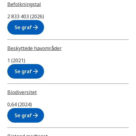
Befolkningstal
2 833 403 (2026)
arrow_forward
Se graf
Beskyttede havområder
1 (2021)
arrow_forward
Se graf
Biodiversitet
0,64 (2024)
arrow_forward
Se graf