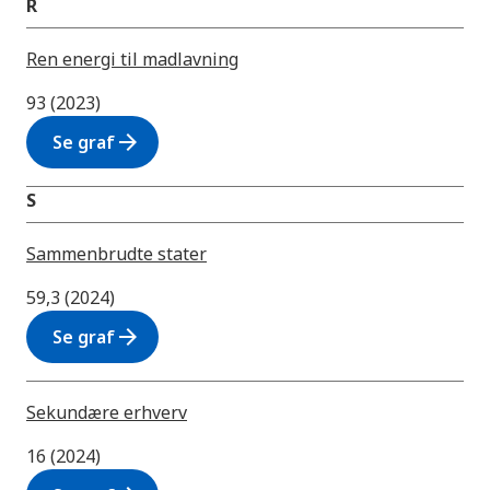
R
Ren energi til madlavning
93 (2023)
arrow_forward
Se graf
S
Sammenbrudte stater
59,3 (2024)
arrow_forward
Se graf
Sekundære erhverv
16 (2024)