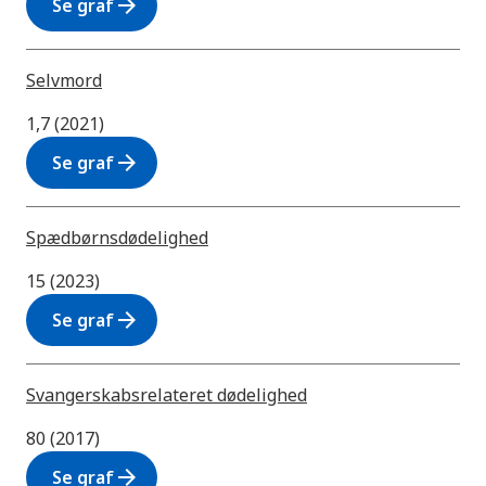
arrow_forward
Se graf
Selvmord
1,7 (2021)
arrow_forward
Se graf
Spædbørnsdødelighed
15 (2023)
arrow_forward
Se graf
Svangerskabsrelateret dødelighed
80 (2017)
arrow_forward
Se graf