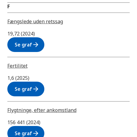
F
Fængslede uden retssag
19,72 (2024)
arrow_forward
Se graf
Fertilitet
1,6 (2025)
arrow_forward
Se graf
Flygtninge, efter ankomstland
156 441 (2024)
arrow_forward
Se graf