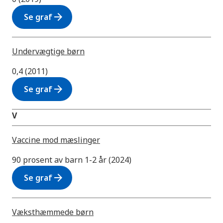
arrow_forward
Se graf
Undervægtige børn
0,4 (2011)
arrow_forward
Se graf
V
Vaccine mod mæslinger
90 prosent av barn 1-2 år (2024)
arrow_forward
Se graf
Væksthæmmede børn