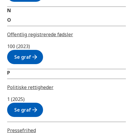
N
O
Offentlig registrerede fødsler
100 (2023)
arrow_forward
Se graf
P
Politiske rettigheder
1 (2025)
arrow_forward
Se graf
Pressefrihed