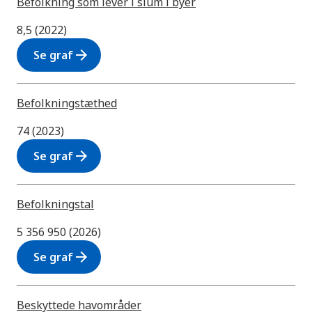
Befolkning som lever i slum i byer
8,5 (2022)
arrow_forward
Se graf
Befolkningstæthed
74 (2023)
arrow_forward
Se graf
Befolkningstal
5 356 950 (2026)
arrow_forward
Se graf
Beskyttede havområder