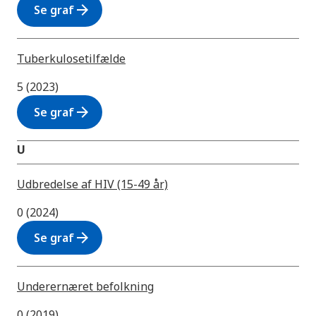
arrow_forward
Se graf
Tuberkulosetilfælde
5 (2023)
arrow_forward
Se graf
U
Udbredelse af HIV (15-49 år)
0 (2024)
arrow_forward
Se graf
Underernæret befolkning
0 (2019)