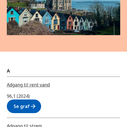
A
Adgang til rent vand
96,1 (2024)
arrow_forward
Se graf
Adgang til strøm