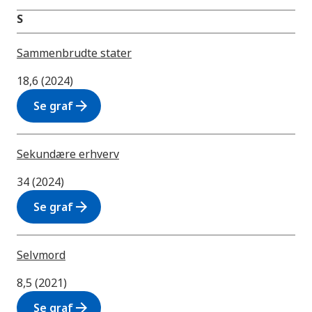
S
Sammenbrudte stater
18,6 (2024)
arrow_forward
Se graf
Sekundære erhverv
34 (2024)
arrow_forward
Se graf
Selvmord
8,5 (2021)
arrow_forward
Se graf