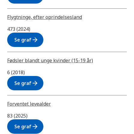
Flygtninge, efter oprindelsesland
473 (2024)
arrow_forward
Se graf
Fødsler blandt unge kvinder (15-19 år)
6 (2018)
arrow_forward
Se graf
Forventet levealder
83 (2025)
arrow_forward
Se graf