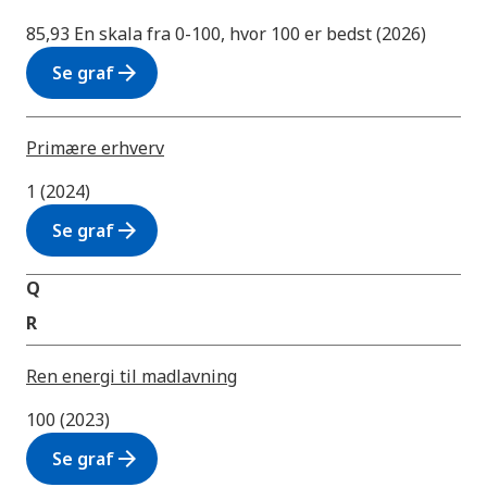
85,93 En skala fra 0-100, hvor 100 er bedst (2026)
arrow_forward
Se graf
Primære erhverv
1 (2024)
arrow_forward
Se graf
Q
R
Ren energi til madlavning
100 (2023)
arrow_forward
Se graf