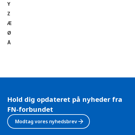
Y
Z
Æ
Ø
Å
Hold dig opdateret på nyheder fra
FN-forbundet
arrow_forward
Modtag vores nyhedsbrev