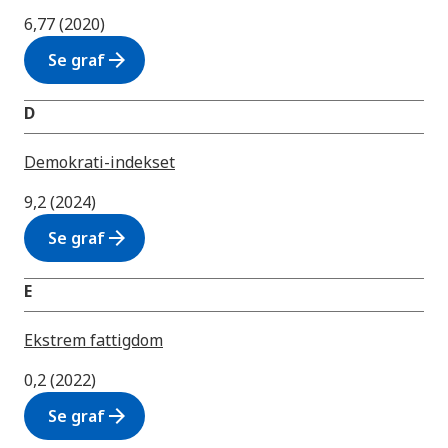
6,77 (2020)
arrow_forward
Se graf
D
Demokrati-indekset
9,2 (2024)
arrow_forward
Se graf
E
Ekstrem fattigdom
0,2 (2022)
arrow_forward
Se graf