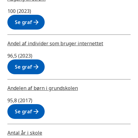
100 (2023)
arrow_forward
Se graf
Andel af individer som bruger internettet
96,5 (2023)
arrow_forward
Se graf
Andelen af børn i grundskolen
95,8 (2017)
arrow_forward
Se graf
Antal år i skole