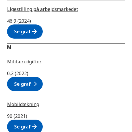
Ligestilling på arbejdsmarkedet
46,9 (2024)
arrow_forward
Se graf
M
Militærudgifter
0,2 (2022)
arrow_forward
Se graf
Mobildækning
90 (2021)
arrow_forward
Se graf