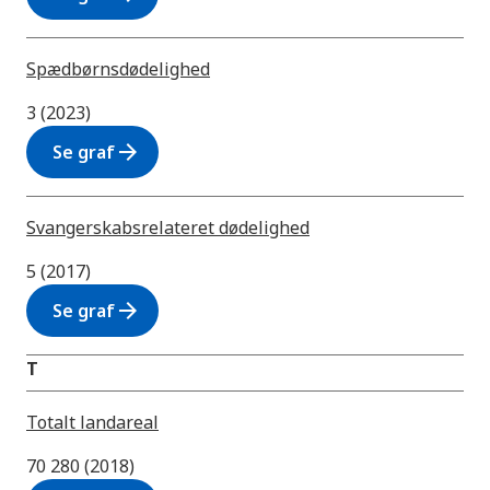
Spædbørnsdødelighed
3 (2023)
arrow_forward
Se graf
Svangerskabsrelateret dødelighed
5 (2017)
arrow_forward
Se graf
T
Totalt landareal
70 280 (2018)