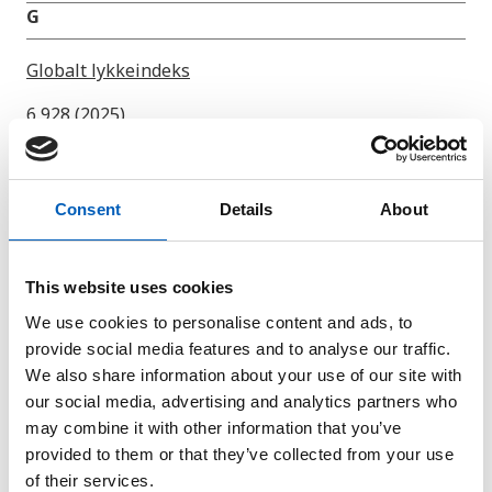
G
Globalt lykkeindeks
6,928 (2025)
arrow_forward
Se graf
Consent
Details
About
H
HDI - indeks for menneskelig udvikling
This website uses cookies
0,949 (2023)
We use cookies to personalise content and ads, to
arrow_forward
Se graf
provide social media features and to analyse our traffic.
We also share information about your use of our site with
our social media, advertising and analytics partners who
Hjemsendte penge
may combine it with other information that you’ve
provided to them or that they’ve collected from your use
0 (2023)
of their services.