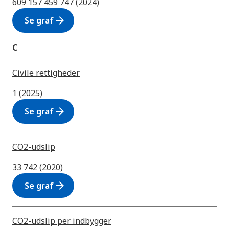
609 157 459 747 (2024)
arrow_forward
Se graf
C
Civile rettigheder
1 (2025)
arrow_forward
Se graf
CO2-udslip
33 742 (2020)
arrow_forward
Se graf
CO2-udslip per indbygger