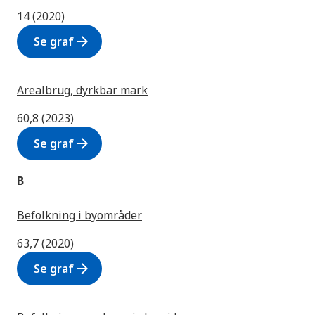
14 (2020)
arrow_forward
Se graf
Arealbrug, dyrkbar mark
60,8 (2023)
arrow_forward
Se graf
B
Befolkning i byområder
63,7 (2020)
arrow_forward
Se graf