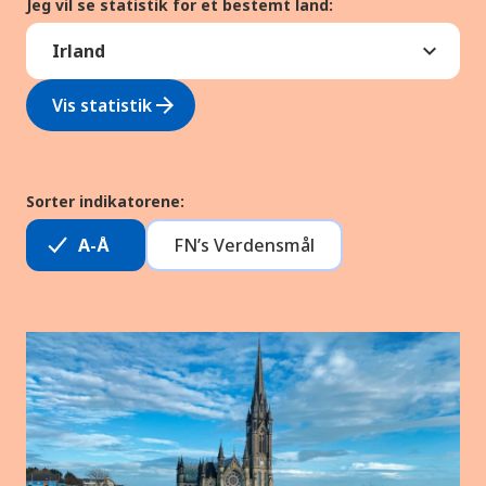
Jeg vil se statistik for et bestemt land:
arrow_forward
Vis statistik
Sorter indikatorene:
A-Å
FN’s Verdensmål