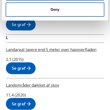
Kvinder i lederstillinger
Deny
35,3 (2019)
arrow_forward
Se graf
L
Landareal lavere end 5 meter over havoverfladen
2,1 (2015)
arrow_forward
Se graf
Landområder dækket af skov
11,4 (2020)
arrow_forward
Se graf