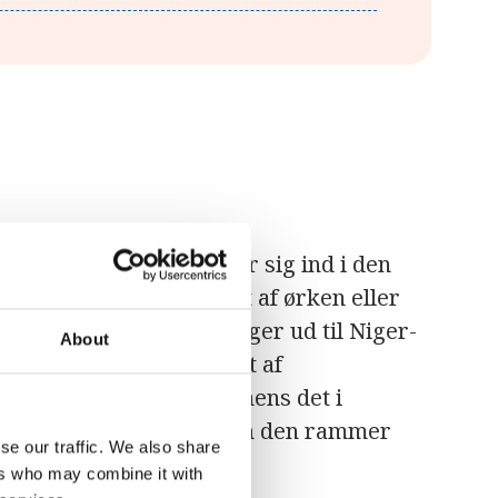
 Sahara-ørkenen strækker sig ind i den
jedele af Niger er dækket af ørken eller
r mere frugtbare og ligger ud til Niger-
About
og tørt, og landet er ramt af
falder der noget regn, mens det i
 regnen fordamper, inden den rammer
se our traffic. We also share
ers who may combine it with