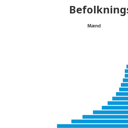
Befolknin
Mænd