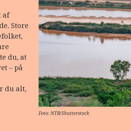
 af
de. Store
folket,
are
te du, at
et – på
 du alt,
Foto: NTB/Shutterstock