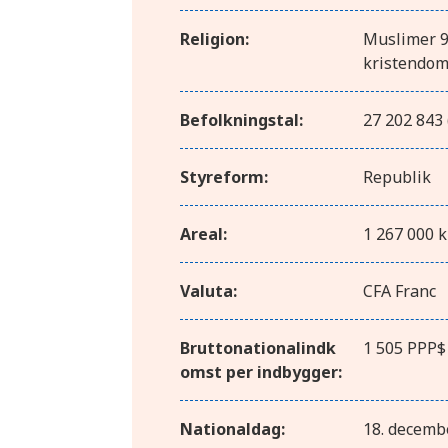
Religion:
Muslimer 9
kristendom
Befolkningstal:
27 202 843 
Styreform:
Republik
Areal:
1 267 000 
Valuta:
CFA Franc
Bruttonationalindk
1 505 PPP$
omst per indbygger:
Nationaldag:
18. decemb