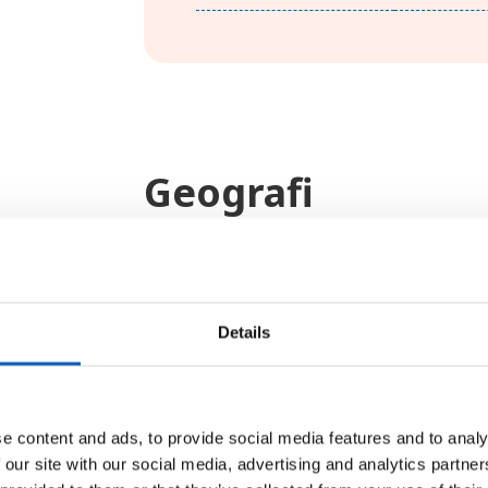
Geografi
Niger er et fladt land uden kyst.
nordlige del af landet, og to tred
halvørken. Områderne i sydvest e
Details
floden. Klimaet i landet er varmt 
tilbagevendende tørke. I sydvest 
ørkenområderne er så varmt, at
e content and ads, to provide social media features and to analy
jorden.
 our site with our social media, advertising and analytics partn