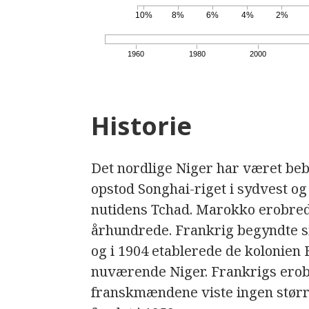
10%
8%
6%
4%
2%
1960
1980
2000
Historie
Det nordlige Niger har været bebo
opstod Songhai-riget i sydvest og
nutidens Tchad. Marokko erobrede 
århundrede. Frankrig begyndte si
og i 1904 etablerede de kolonien
nuværende Niger. Frankrigs erobr
franskmændene viste ingen større