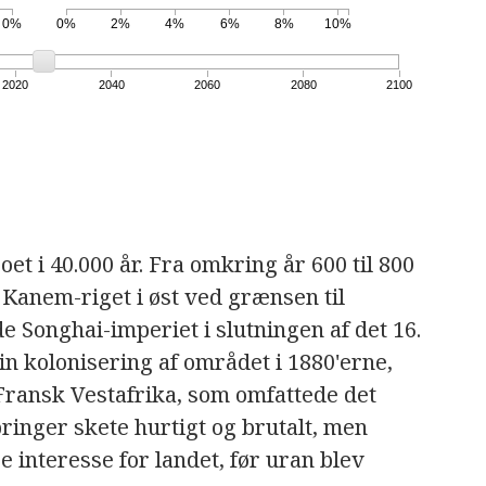
0%
0%
2%
4%
6%
8%
10%
2020
2040
2060
2080
2100
et i 40.000 år. Fra omkring år 600 til 800
 Kanem-riget i øst ved grænsen til
Songhai-imperiet i slutningen af ​​det 16.
n kolonisering af området i 1880'erne,
 Fransk Vestafrika, som omfattede det
inger skete hurtigt og brutalt, men
 interesse for landet, før uran blev