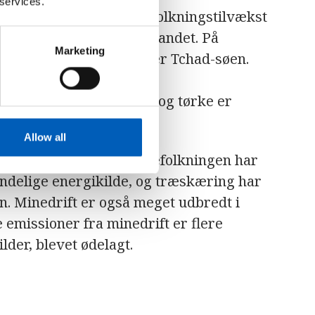
 services.
er faldet på grund af befolkningstilvækst
 er et stort problem i landet. På
Marketing
geria og Cameroun ligger Tchad-søen.
millioner mennesker i de
 grund af overforbrug og tørke er
de.
Allow all
, og kun 20 procent af befolkningen har
indelige energikilde, og træskæring har
on. Minedrift er også meget udbredt i
e emissioner fra minedrift er flere
der, blevet ødelagt.