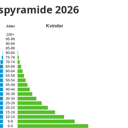
gspyramide
2026
Kvinder
Alder
100+
95-99
90-94
85-89
80-84
75-79
70-74
65-69
60-64
55-59
50-54
45-49
40-44
35-39
30-34
25-29
20-24
15-19
10-14
5-9
0-4