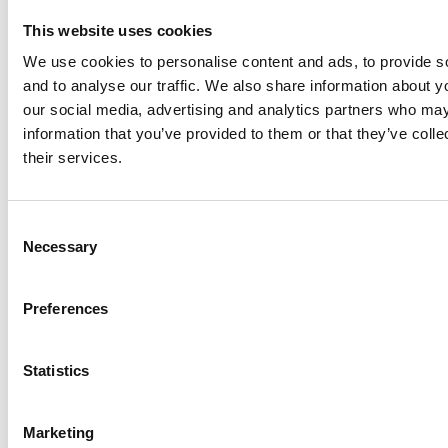
This website uses cookies
We use cookies to personalise content and ads, to provide s
Børnedødelighed
and to analyse our traffic. We also share information about yo
Antal barn som dør, før de har fyldt fem år,
our social media, advertising and analytics partners who may
information that you’ve provided to them or that they’ve coll
per tusind fødte
their services.
C
Necessary
o
n
s
Preferences
e
n
t
Statistics
S
e
Marketing
l