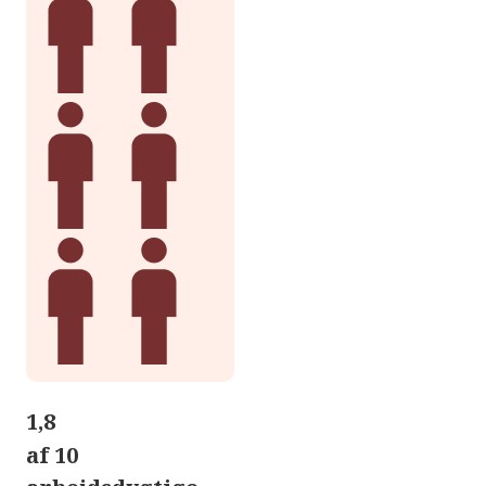
1,8
af 10