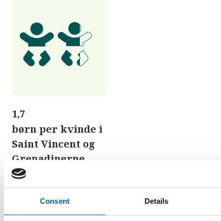
1,7
børn per kvinde i
Saint Vincent og
Grenadinerne
Consent
Details
arrow_forward
Statistik Fertilitet