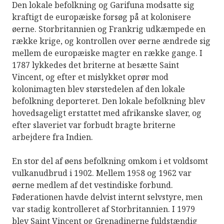
Den lokale befolkning og Garifuna modsatte sig
kraftigt de europæiske forsøg på at kolonisere
øerne. Storbritannien og Frankrig udkæmpede en
række krige, og kontrollen over øerne ændrede sig
mellem de europæiske magter en række gange. I
1787 lykkedes det briterne at besætte Saint
Vincent, og efter et mislykket oprør mod
kolonimagten blev størstedelen af ​​den lokale
befolkning deporteret. Den lokale befolkning blev
hovedsageligt erstattet med afrikanske slaver, og
efter slaveriet var forbudt bragte briterne
arbejdere fra Indien.
En stor del af øens befolkning omkom i et voldsomt
vulkanudbrud i 1902. Mellem 1958 og 1962 var
øerne medlem af det vestindiske forbund.
Føderationen havde delvist internt selvstyre, men
var stadig kontrolleret af Storbritannien. I 1979
blev Saint Vincent og Grenadinerne fuldstændig