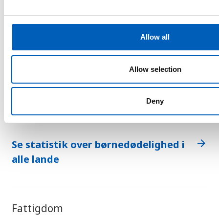
e
c
t
Allow all
14
i
børn der dør per
o
1000 levendefødte
n
Allow selection
i Saint Vincent og
Grenadinerne
Deny
arrow_forward
Se statistik over børnedødelighed i
alle lande
Fattigdom