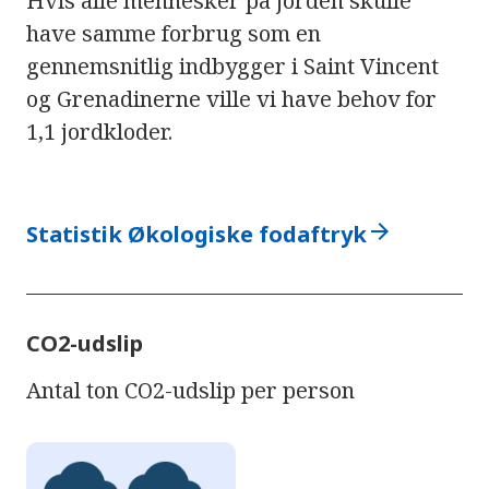
Hvis alle mennesker på jorden skulle
have samme forbrug som en
gennemsnitlig indbygger i Saint Vincent
og Grenadinerne ville vi have behov for
1,1 jordkloder.
arrow_forward
Statistik Økologiske fodaftryk
CO2-udslip
Antal ton CO2-udslip per person