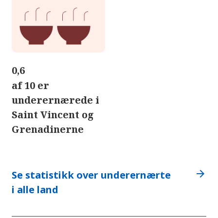
0,6
af 10 er
underernærede i
Saint Vincent og
Grenadinerne
arrow_forward
Se statistikk over underernærte
i alle land