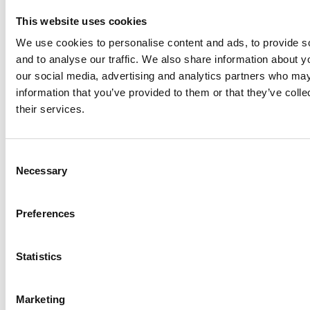
Antal barn som dør, før de har fyldt fem år,
per tusind fødte
This website uses cookies
We use cookies to personalise content and ads, to provide s
and to analyse our traffic. We also share information about yo
our social media, advertising and analytics partners who may
information that you’ve provided to them or that they’ve coll
their services.
2
børn der dør per
C
1000 levendefødte
Necessary
o
i Norge
n
s
Preferences
e
n
arrow_forward
Se statistik over børnedødelighed i
t
Statistics
alle lande
S
e
Marketing
l