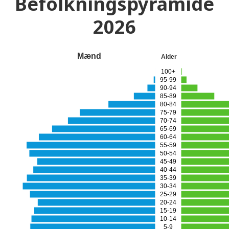
Befolkningspyramide
2026
Mænd
Alder
100+
95-99
90-94
85-89
80-84
75-79
70-74
65-69
60-64
55-59
50-54
45-49
40-44
35-39
30-34
25-29
20-24
15-19
10-14
5-9