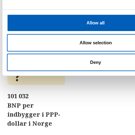
e
c
Fattigdom
t
Allow all
i
BNP per indbygger
o
n
Allow selection
Bruttonationalprodukt fordelt lige på
antal indbyggere, justeret for købekraft
Deny
101 032
BNP per
indbygger i PPP-
dollar i Norge