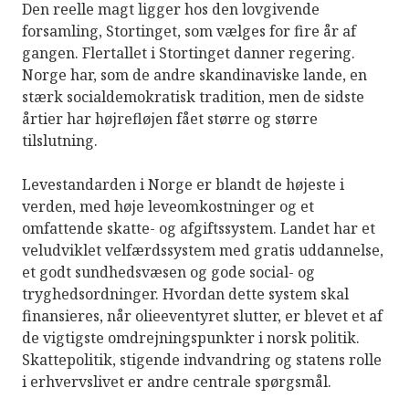
Den reelle magt ligger hos den lovgivende
forsamling, Stortinget, som vælges for fire år af
gangen. Flertallet i Stortinget danner regering.
Norge har, som de andre skandinaviske lande, en
stærk socialdemokratisk tradition, men de sidste
årtier har højrefløjen fået større og større
tilslutning.
Levestandarden i Norge er blandt de højeste i
verden, med høje leveomkostninger og et
omfattende skatte- og afgiftssystem. Landet har et
veludviklet velfærdssystem med gratis uddannelse,
et godt sundhedsvæsen og gode social- og
tryghedsordninger. Hvordan dette system skal
finansieres, når olieeventyret slutter, er blevet et af
de vigtigste omdrejningspunkter i norsk politik.
Skattepolitik, stigende indvandring og statens rolle
i erhvervslivet er andre centrale spørgsmål.