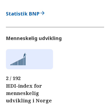
arrow_forward
Statistik BNP
Menneskelig udvikling
2 / 192
HDI-index for
menneskelig
udvikling i Norge