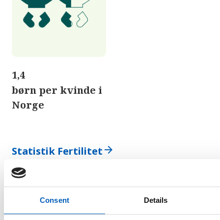
1,4
børn per kvinde i
Norge
arrow_forward
Statistik Fertilitet
Børnedødelighed
Consent
Details