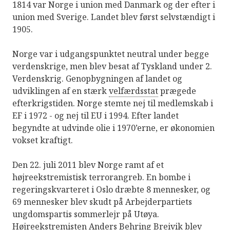
1814 var Norge i union med Danmark og der efter i
union med Sverige. Landet blev først selvstændigt i
1905.
Norge var i udgangspunktet neutral under begge
verdenskrige, men blev besat af Tyskland under 2.
Verdenskrig. Genopbygningen af landet og
udviklingen af en stærk
velfærdsstat
prægede
efterkrigstiden. Norge stemte nej til medlemskab i
EF i 1972 - og nej til EU i 1994. Efter landet
begyndte at udvinde olie i 1970’erne, er økonomien
vokset kraftigt.
Den 22. juli 2011 blev Norge ramt af et
højreekstremistisk terrorangreb. En bombe i
regeringskvarteret i Oslo dræbte 8 mennesker, og
69 mennesker blev skudt på Arbejderpartiets
ungdomspartis sommerlejr på Utøya.
Højreekstremisten Anders Behring Breivik blev