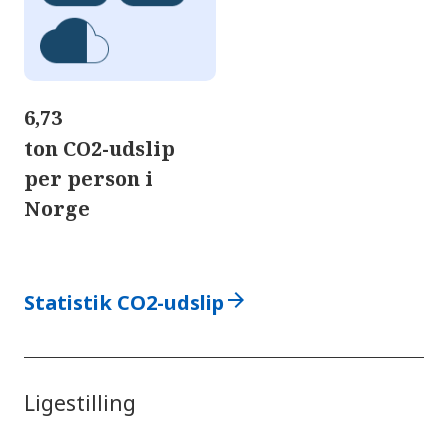
6,73
ton CO2-udslip
per person i
Norge
arrow_forward
Statistik CO2-udslip
Ligestilling