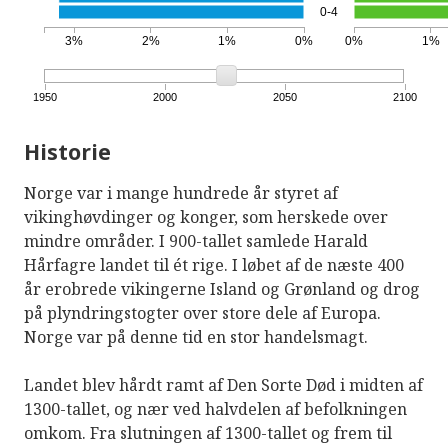
0-4
3%
2%
1%
0%
0%
1%
1950
2000
2050
2100
Historie
Norge var i mange hundrede år styret af
vikinghøvdinger og konger, som herskede over
mindre områder. I 900-tallet samlede Harald
Hårfagre landet til ét rige. I løbet af de næste 400
år erobrede vikingerne Island og Grønland og drog
på plyndringstogter over store dele af Europa.
Norge var på denne tid en stor handelsmagt.
Landet blev hårdt ramt af Den Sorte Død i midten af
1300-tallet, og nær ved halvdelen af befolkningen
omkom. Fra slutningen af 1300-tallet og frem til