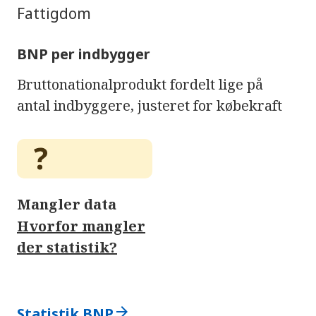
Fattigdom
BNP per indbygger
Bruttonationalprodukt fordelt lige på
antal indbyggere, justeret for købekraft
Mangler data
Hvorfor mangler
der statistik?
arrow_forward
Statistik BNP