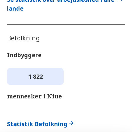
lande
Befolkning
Indbyggere
1 822
mennesker i Niue
arrow_forward
Statistik Befolkning