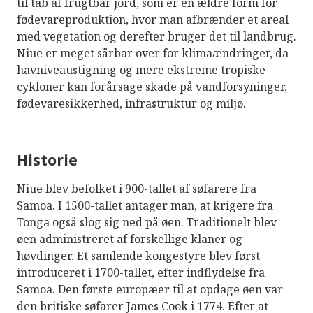
til tab af frugtbar jord, som er en ældre form for
fødevareproduktion, hvor man afbrænder et areal
med vegetation og derefter bruger det til landbrug.
Niue er meget sårbar over for klimaændringer, da
havniveaustigning og mere ekstreme tropiske
cykloner kan forårsage skade på vandforsyninger,
fødevaresikkerhed, infrastruktur og miljø.
Historie
Niue blev befolket i 900-tallet af søfarere fra
Samoa. I 1500-tallet antager man, at krigere fra
Tonga også slog sig ned på øen. Traditionelt blev
øen administreret af forskellige klaner og
høvdinger. Et samlende kongestyre blev først
introduceret i 1700-tallet, efter indflydelse fra
Samoa. Den første europæer til at opdage øen var
den britiske søfarer James Cook i 1774. Efter at