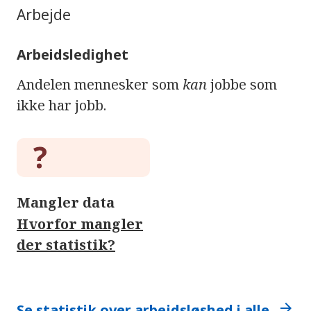
Arbejde
Arbeidsledighet
Andelen mennesker som
kan
jobbe som
ikke har jobb.
Mangler data
Hvorfor mangler
der statistik?
arrow_forward
Se statistik over arbejdsløshed i alle