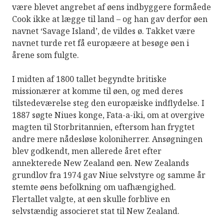
være blevet angrebet af øens indbyggere formåede
Cook ikke at lægge til land – og han gav derfor øen
navnet ‘Savage Island’, de vildes ø. Takket være
navnet turde ret få europæere at besøge øen i
årene som fulgte.
I midten af 1800 tallet begyndte britiske
missionærer at komme til øen, og med deres
tilstedeværelse steg den europæiske indflydelse. I
1887 søgte Niues konge, Fata-a-iki, om at overgive
magten til Storbritannien, eftersom han frygtet
andre mere nådesløse koloniherrer. Ansøgningen
blev godkendt, men allerede året efter
annekterede New Zealand øen. New Zealands
grundlov fra 1974 gav Niue selvstyre og samme år
stemte øens befolkning om uafhængighed.
Flertallet valgte, at øen skulle forblive en
selvstændig associeret stat til New Zealand.