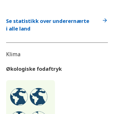
arrow_forward
Se statistikk over underernærte
i alle land
Klima
Økologiske fodaftryk