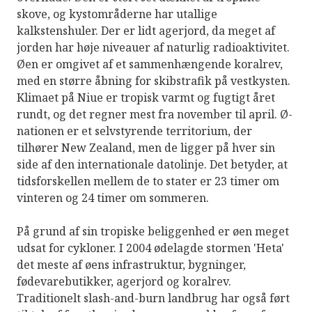
skove, og kystområderne har utallige
kalkstenshuler. Der er lidt agerjord, da meget af
jorden har høje niveauer af naturlig radioaktivitet.
Øen er omgivet af et sammenhængende koralrev,
med en større åbning for skibstrafik på vestkysten.
Klimaet på Niue er tropisk varmt og fugtigt året
rundt, og det regner mest fra november til april. Ø-
nationen er et selvstyrende territorium, der
tilhører New Zealand, men de ligger på hver sin
side af den internationale datolinje. Det betyder, at
tidsforskellen mellem de to stater er 23 timer om
vinteren og 24 timer om sommeren.
På grund af sin tropiske beliggenhed er øen meget
udsat for cykloner. I 2004 ødelagde stormen 'Heta'
det meste af øens infrastruktur, bygninger,
fødevarebutikker, agerjord og koralrev.
Traditionelt slash-and-burn landbrug har også ført