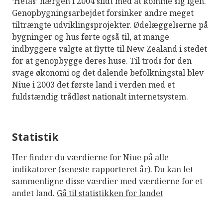
‘Hetas’ hærgen i 2004 slidt med at komme sig igen.
Genopbygningsarbejdet forsinker andre meget
tiltrængte udviklingsprojekter. Ødelæggelserne på
bygninger og hus førte også til, at mange
indbyggere valgte at flytte til New Zealand i stedet
for at genopbygge deres huse. Til trods for den
svage økonomi og det dalende befolkningstal blev
Niue i 2003 det første land i verden med et
fuldstændig trådløst nationalt internetsystem.
Statistik
Her finder du værdierne for Niue på alle
indikatorer (seneste rapporteret år). Du kan let
sammenligne disse værdier med værdierne for et
andet land.
Gå til statistikken for landet