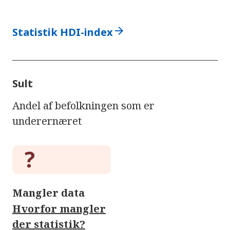
arrow_forward
Statistik HDI-index
Sult
Andel af befolkningen som er
underernæret
Mangler data
Hvorfor mangler
der statistik?