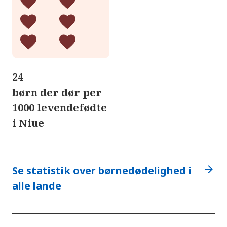
24
børn der dør per
1000 levendefødte
i Niue
arrow_forward
Se statistik over børnedødelighed i
alle lande