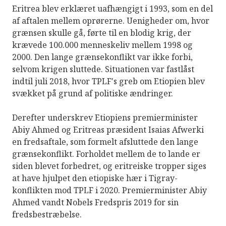
Eritrea blev erklæret uafhængigt i 1993, som en del
af aftalen mellem oprørerne. Uenigheder om, hvor
grænsen skulle gå, førte til en blodig krig, der
krævede 100.000 menneskeliv mellem 1998 og
2000. Den lange grænsekonflikt var ikke forbi,
selvom krigen sluttede. Situationen var fastlåst
indtil juli 2018, hvor TPLF's greb om Etiopien blev
svækket på grund af politiske ændringer.
Derefter underskrev Etiopiens premierminister
Abiy Ahmed og Eritreas præsident Isaias Afwerki
en fredsaftale, som formelt afsluttede den lange
grænsekonflikt. Forholdet mellem de to lande er
siden blevet forbedret, og eritreiske tropper siges
at have hjulpet den etiopiske hær i Tigray-
konflikten mod TPLF i 2020. Premierminister Abiy
Ahmed vandt Nobels Fredspris 2019 for sin
fredsbestræbelse.