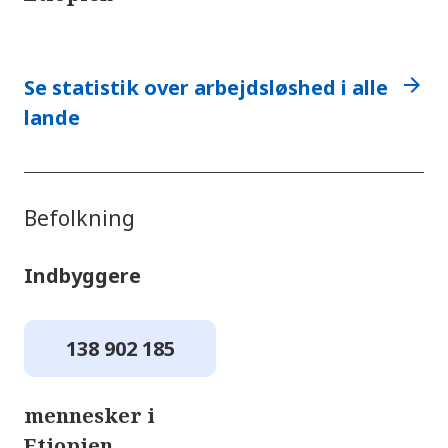
arrow_forward
Se statistik over arbejdsløshed i alle
lande
Befolkning
Indbyggere
138 902 185
mennesker i
Etiopien