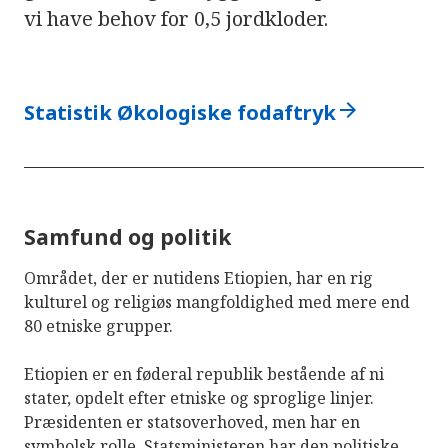
vi have behov for 0,5 jordkloder.
arrow_forward
Statistik Økologiske fodaftryk
Samfund og politik
Området, der er nutidens Etiopien, har en rig
kulturel og religiøs mangfoldighed med mere end
80 etniske grupper.
Etiopien er en føderal republik bestående af ni
stater, opdelt efter etniske og sproglige linjer.
Præsidenten er statsoverhoved, men har en
symbolsk rolle. Statsministeren har den politiske