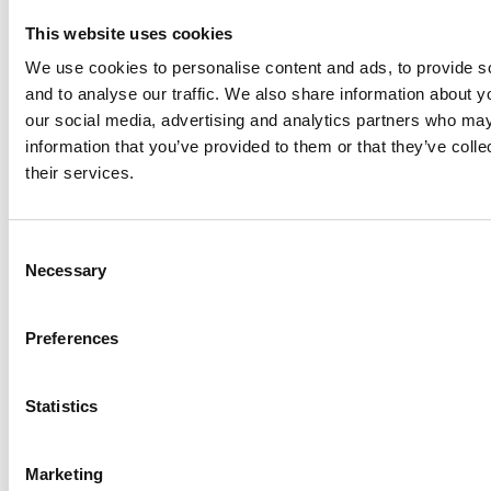
indenlandske hvedeproduktion med 92 procent
mellem 2010 og 2020 og importen faldt med 33
This website uses cookies
procent i samme periode.
We use cookies to personalise content and ads, to provide s
and to analyse our traffic. We also share information about yo
our social media, advertising and analytics partners who may
Statistik
information that you’ve provided to them or that they’ve coll
their services.
Her finder du værdierne for Etiopien på alle
indikatorer (seneste rapporteret år). Du kan let
sammenligne disse værdier med værdierne for et
C
andet land.
Gå til statistikken for landet
Necessary
o
n
s
Preferences
Arbejde
e
n
t
Statistics
Arbeidsledighet
S
e
Andelen mennesker som
kan
jobbe som
Marketing
l