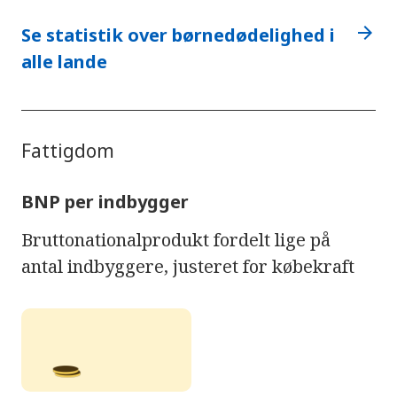
arrow_forward
Se statistik over børnedødelighed i
alle lande
Fattigdom
BNP per indbygger
Bruttonationalprodukt fordelt lige på
antal indbyggere, justeret for købekraft