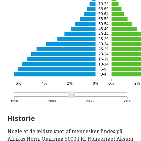
70-74
65-69
60-64
55-59
50-54
45-49
40-44
35-39
30-34
25-29
20-24
15-19
10-14
5-9
0-4
6%
4%
2%
0%
0%
2%
1950
2000
2050
2100
Historie
Nogle af de ældste spor af mennesker findes på
Afrikas Horn. Omkring 5000 f.Kr Kongeriget Aksum