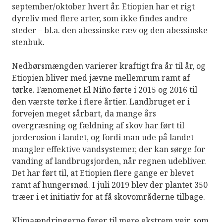
september/oktober hvert år. Etiopien har et rigt
dyreliv med flere arter, som ikke findes andre
steder – bl.a. den abessinske ræv og den abessinske
stenbuk.
Nedbørsmængden varierer kraftigt fra år til år, og
Etiopien bliver med jævne mellemrum ramt af
tørke. Fænomenet El Niño førte i 2015 og 2016 til
den værste tørke i flere årtier. Landbruget er i
forvejen meget sårbart, da mange års
overgræsning og fældning af skov har ført til
jorderosion i landet, og fordi man ude på landet
mangler effektive vandsystemer, der kan sørge for
vanding af landbrugsjorden, når regnen udebliver.
Det har ført til, at Etiopien flere gange er blevet
ramt af hungersnød. I juli 2019 blev der plantet 350
træer i et initiativ for at få skovområderne tilbage.
Klimaændringerne fører til mere ekstrem vejr, som