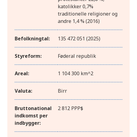
katolikker 0,7%
traditionelle religioner og
andre 1,4 % (2016)
Befolkningtal:
135 472 051 (2025)
Styreform:
Føderal republik
Areal:
1 104 300 km^2
Valuta:
Birr
Bruttonational
2 812 PPP$
indkomst per
indbygger: