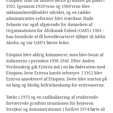
Etiopien. Han fik landets første grundlov på plads i
1931. Igennem 1950'erne og 1960'erne blev
uddannelsestilbuddet udvidet, og en række
administrative reformer blev iværksat. Haile
Selassie var også afgørende for dannelsen af ​​
Organisationen for Afrikansk Enhed (OAU) i 1963 –
han formåede at få hovedkvarteret tilføjet til Addis
Abeba, og var OAU's første leder.
Etiopien blev aldrig koloniseret, men blev besat af
italienerne i perioden 1936-1941. Efter Anden
Verdenskrig gik Eritrea ind i en løs føderation med
Etiopien, hvor Eritrea havde selvstyre. I 1952 blev
Eritrea annekteret af Etiopien. Dette blev starten på
en lang og blodig befrielseskamp for eritreanerne.
Tørke i 1973 og en radikalisering af studerende
forværrede gradvist situationen for kejseren.
Strejker og demonstrationer i foråret 1974 førte til