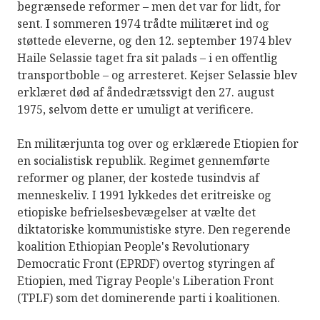
begrænsede reformer – men det var for lidt, for
sent. I sommeren 1974 trådte militæret ind og
støttede eleverne, og den 12. september 1974 blev
Haile Selassie taget fra sit palads – i en offentlig
transportboble – og arresteret. Kejser Selassie blev
erklæret død af åndedrætssvigt den 27. august
1975, selvom dette er umuligt at verificere.
En militærjunta tog over og erklærede Etiopien for
en socialistisk republik. Regimet gennemførte
reformer og planer, der kostede tusindvis af
menneskeliv. I 1991 lykkedes det eritreiske og
etiopiske befrielsesbevægelser at vælte det
diktatoriske kommunistiske styre. Den regerende
koalition Ethiopian People's Revolutionary
Democratic Front (EPRDF) overtog styringen af ​​
Etiopien, med Tigray People's Liberation Front
(TPLF) som det dominerende parti i koalitionen.