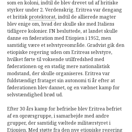
som en koloni, indtil de blev drevet ud af britiske
styrker under 2. Verdenskrig. Eritrea var dengang
et britisk
protektorat
, indtil de allierede magter
blev enige om, hvad der skulle ske med Italiens
tidligere kolonier. FN besluttede, at landet skulle
danne en føderation med Etiopien i 1952, men
samtidig være et selvstyreområde. Gradvist gik den
etiopiske regering uden om Eritreas selvstyre,
hvilket førte til voksende utilfredshed med
føderationen og en stadig mere nationalistisk
modstand, der skulle organiseres. Eritrea var
fuldstændigt frataget sin autonomi ti år efter at
føderationen blev dannet, og en væbnet kamp for
selvstændighed brød ud.
Efter 30 års kamp for befrielse blev Eritrea befriet
af en oprørsgruppe, i samarbejde med andre
grupper, der samtidig væltede militærstyret i
Etiopien. Med støtte fra den nye etiopiske regering