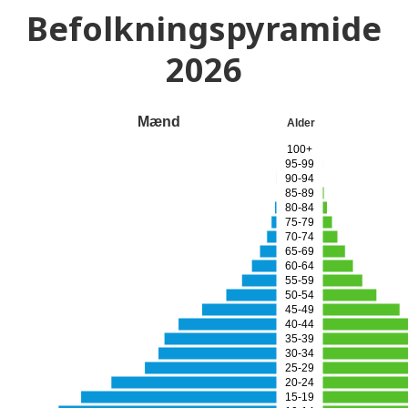
Befolkningspyramide
2026
Mænd
Alder
100+
95-99
90-94
85-89
80-84
75-79
70-74
65-69
60-64
55-59
50-54
45-49
40-44
35-39
30-34
25-29
20-24
15-19