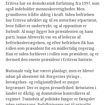
Eritrea har en demokratisk forfatning fra 1997, som
også indeholder menneskerettigheder. Men
grundloven trådte aldrig i kraft. Siden befrielsen
har Eritrea udviklet sig til en autoritær etpartistat,
hvor folket er undertrykt, og al opposition er
forbudt. Al magt ligger hos præsidenten og hans
parti. Isaias Afewerki var en af lederne af
befrielsesbevægelsen, og efter befrielsen fik han
rollen som præsident for en midlertidig regering.
Han er siden forblevet i rollen som præsident, og er
dermed den eneste præsident i Eritreas historie.
Nationale valg har været planlagt, men er blevet
udsat på ubestemt tid. Borgernes ytrings-,
bevægelses- og religionsfrihed er meget
begrænset. Der er ingen pressefrihed. Retsstaten i
landet er dårlig, og domstolene kontrolleres af
regimet. Tusindvis af politiske fanger er fængslet
uden rettergang. Befolkningens ret til privatliv