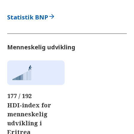
arrow_forward
Statistik BNP
Menneskelig udvikling
177 / 192
HDI-index for
menneskelig
udvikling i
Eritrea