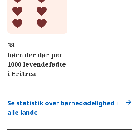
38
børn der dør per
1000 levendefødte
i Eritrea
arrow_forward
Se statistik over børnedødelighed i
alle lande