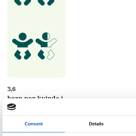
3,6
børn per kvinde i
Eritrea
Consent
Details
arrow_forward
Statistik Fertilitet