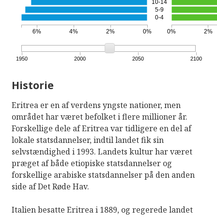
10-14
5-9
0-4
6%
4%
2%
0%
0%
2%
1950
2000
2050
2100
Historie
Eritrea er en af ​​verdens yngste nationer, men
området har været befolket i flere millioner år.
Forskellige dele af Eritrea var tidligere en del af
lokale statsdannelser, indtil landet fik sin
selvstændighed i 1993. Landets kultur har været
præget af både etiopiske statsdannelser og
forskellige arabiske statsdannelser på den anden
side af Det Røde Hav.
Italien besatte Eritrea i 1889, og regerede landet