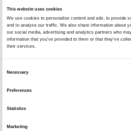
This website uses cookies
We use cookies to personalise content and ads, to provide s
and to analyse our traffic. We also share information about yo
Børnedødelighed
our social media, advertising and analytics partners who may
information that you’ve provided to them or that they’ve coll
Antal barn som dør, før de har fyldt fem år,
their services.
per tusind fødte
C
Necessary
o
n
s
Preferences
e
n
t
Statistics
S
e
Marketing
l