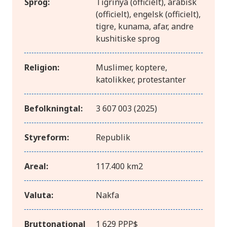
Sprog:
Tigrinya (officielt), arabisk
(officielt), engelsk (officielt),
tigre, kunama, afar, andre
kushitiske sprog
Religion:
Muslimer, koptere,
katolikker, protestanter
Befolkningtal:
3 607 003 (2025)
Styreform:
Republik
Areal:
117.400 km2
Valuta:
Nakfa
Bruttonational
1 629 PPP$