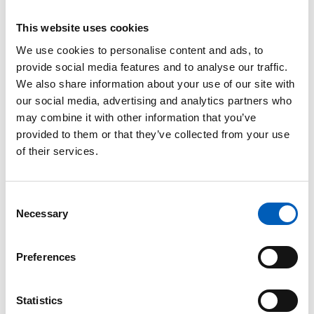
Arabia, Sudan, Syria, Tanzania, Tsjad, Tunisia og
This website uses cookies
Tyrkia. Det er andrespråket til rundt 50
millioner mennesker.
We use cookies to personalise content and ads, to
provide social media features and to analyse our traffic.
Arabisk er kjent for å være ordrikt, noe som
We also share information about your use of our site with
henger sammen med den kontinuerlige
our social media, advertising and analytics partners who
skriftspråktradisjonen og respekten for den
may combine it with other information that you’ve
språklige kulturarven, slik at ordtilfanget fra
provided to them or that they’ve collected from your use
den tidligste litteraturen blir bevart.
of their services.
Kilde:
Store norske leksikon
C
Necessary
o
n
FN's 6 sprogdage:
s
Preferences
e
n
t
Statistics
Fransk sprogdag
(20. marts)