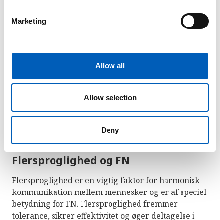
S
e
Kinesisk sprogdag
(20. april)
Marketing
l
Engelsk sprogdag
(23. april)
e
c
Spansk sprogdag
(23. april)
t
Allow all
i
Russisk sprogdag
(6. juni)
o
Arabisk sprogdag (18. december)
n
Allow selection
Deny
Flersproglighed og FN
Flersproglighed er en vigtig faktor for harmonisk
kommunikation mellem mennesker og er af speciel
betydning for FN. Flersproglighed fremmer
tolerance, sikrer effektivitet og øger deltagelse i