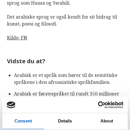
sprog som Hausa og Swahili.
Det arabiske sprog er også kendt for sit bidrag til
kunst, poesi og filosofi.
Kilde: FN
Vidste du at?
Arabisk er et språk som hører til de semittiske
språkene i den afroasiatiske språkfamilien.
Arabisk er førstespråket til rundt 350 millioner
mennesker i blant annet Algerie, Bahrain,
Djibouti, Egypt, Irak, Iran, Israel, Jemen, Jordan,
Kamerun, Kuwait, Libanon, Libya, Mali,
Consent
Details
About
Marokko, Mauritania, Nigeria, Oman, Palestina,
Qatar, De forente arabiske emiratene, Saudi-