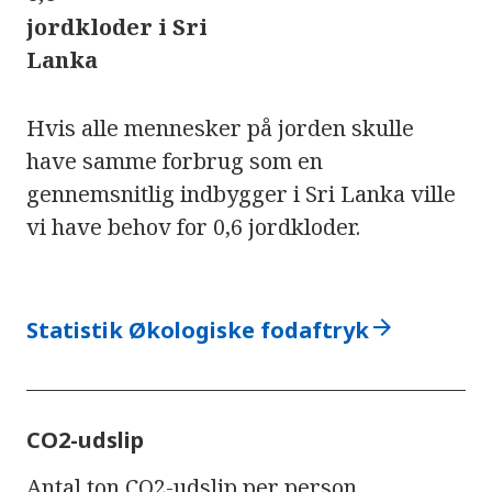
jordkloder i Sri
Lanka
Hvis alle mennesker på jorden skulle
have samme forbrug som en
gennemsnitlig indbygger i Sri Lanka ville
vi have behov for 0,6 jordkloder.
arrow_forward
Statistik Økologiske fodaftryk
CO2-udslip
Antal ton CO2-udslip per person