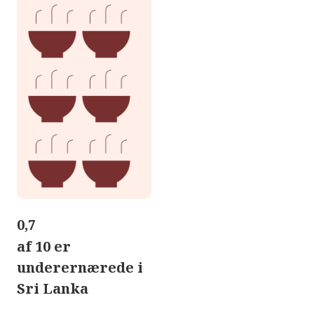
0,7
af 10 er
underernærede i
Sri Lanka