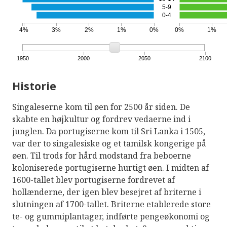
5-9
0-4
4%
3%
2%
1%
0%
0%
1%
1950
2000
2050
2100
Historie
Singaleserne kom til øen for 2500 år siden. De
skabte en højkultur og fordrev vedaerne ind i
junglen. Da portugiserne kom til Sri Lanka i 1505,
var der to singalesiske og et tamilsk kongerige på
øen. Til trods for hård modstand fra beboerne
koloniserede portugiserne hurtigt øen. I midten af ​​
1600-tallet blev portugiserne fordrevet af
hollænderne, der igen blev besejret af briterne i
slutningen af ​​1700-tallet. Briterne etablerede store
te- og gummiplantager, indførte pengeøkonomi og