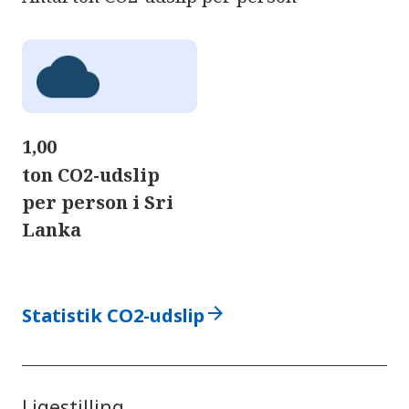
1,00
ton CO2-udslip
per person i Sri
Lanka
arrow_forward
Statistik CO2-udslip
Ligestilling