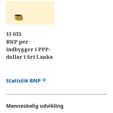
15 633
BNP per
indbygger i PPP-
dollar i Sri Lanka
arrow_forward
Statistik BNP
Menneskelig udvikling