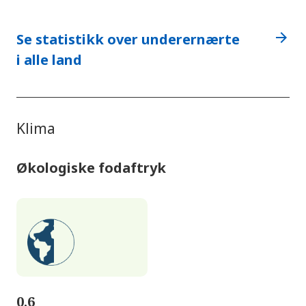
arrow_forward
Se statistikk over underernærte
i alle land
Klima
Økologiske fodaftryk
0,6