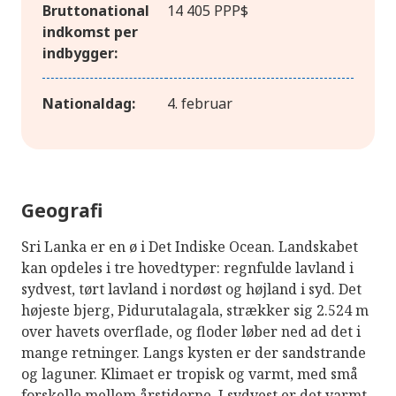
Bruttonational
14 405 PPP$
indkomst per
indbygger:
Nationaldag:
4. februar
Geografi
Sri Lanka er en ø i Det Indiske Ocean. Landskabet
kan opdeles i tre hovedtyper: regnfulde lavland i
sydvest, tørt lavland i nordøst og højland i syd. Det
højeste bjerg, Pidurutalagala, strækker sig 2.524 m
over havets overflade, og floder løber ned ad det i
mange retninger. Langs kysten er der sandstrande
og laguner. Klimaet er tropisk og varmt, med små
forskelle mellem årstiderne. I sydvest er det varmt