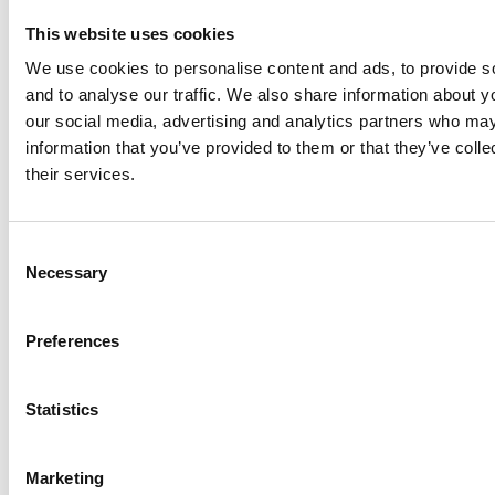
This website uses cookies
Børnedødelighed
We use cookies to personalise content and ads, to provide s
and to analyse our traffic. We also share information about yo
Antal barn som dør, før de har fyldt fem år,
our social media, advertising and analytics partners who may
information that you’ve provided to them or that they’ve coll
per tusind fødte
their services.
C
Necessary
o
n
s
Preferences
e
n
t
Statistics
S
7
e
Marketing
børn der dør per
l