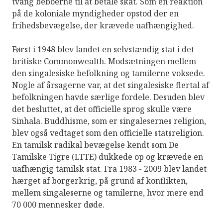
tvang beboerne til at betale skat. Som en reaktion
på de koloniale myndigheder opstod der en
frihedsbevægelse, der krævede uafhængighed.
Først i 1948 blev landet en selvstændig stat i det
britiske Commonwealth. Modsætningen mellem
den singalesiske befolkning og tamilerne voksede.
Nogle af årsagerne var, at det singalesiske flertal af
befolkningen havde særlige fordele. Desuden blev
det besluttet, at det officielle sprog skulle være
Sinhala. Buddhisme, som er singalesernes religion,
blev også vedtaget som den officielle statsreligion.
En tamilsk radikal bevægelse kendt som De
Tamilske Tigre (LTTE) dukkede op og krævede en
uafhængig tamilsk stat. Fra 1983 - 2009 blev landet
hærget af borgerkrig, på grund af konflikten,
mellem singaleserne og tamilerne, hvor mere end
70 000 mennesker døde.