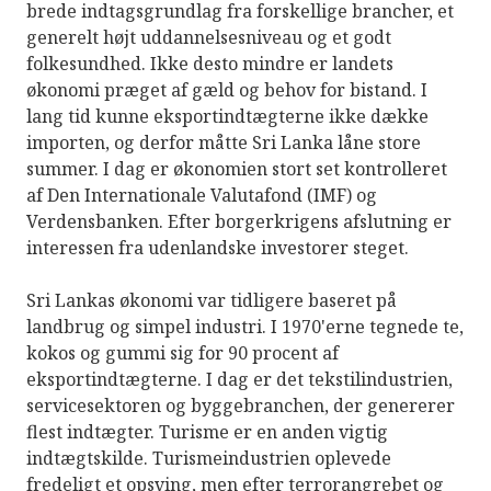
brede indtagsgrundlag fra forskellige brancher, et
generelt højt uddannelsesniveau og et godt
folkesundhed. Ikke desto mindre er landets
økonomi præget af gæld og behov for bistand. I
lang tid kunne eksportindtægterne ikke dække
importen, og derfor måtte Sri Lanka låne store
summer. I dag er økonomien stort set kontrolleret
af Den Internationale Valutafond (IMF) og
Verdensbanken. Efter borgerkrigens afslutning er
interessen fra udenlandske investorer steget.
Sri Lankas økonomi var tidligere baseret på
landbrug og simpel industri. I 1970'erne tegnede te,
kokos og gummi sig for 90 procent af
eksportindtægterne. I dag er det tekstilindustrien,
servicesektoren og byggebranchen, der genererer
flest indtægter. Turisme er en anden vigtig
indtægtskilde. Turismeindustrien oplevede
fredeligt et opsving, men efter terrorangrebet og