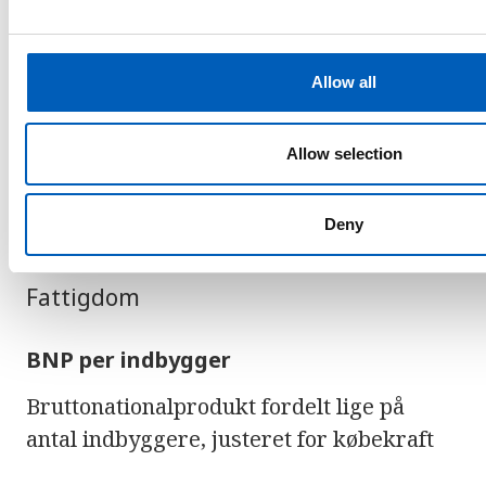
1000 levendefødte
e
c
i Sri Lanka
t
Allow all
i
o
arrow_forward
n
Se statistik over børnedødelighed i
Allow selection
alle lande
Deny
Fattigdom
BNP per indbygger
Bruttonationalprodukt fordelt lige på
antal indbyggere, justeret for købekraft