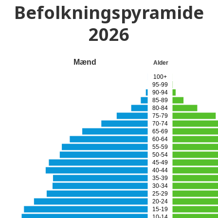
Befolkningspyramide
2026
Mænd
Alder
100+
95-99
90-94
85-89
80-84
75-79
70-74
65-69
60-64
55-59
50-54
45-49
40-44
35-39
30-34
25-29
20-24
15-19
10-14