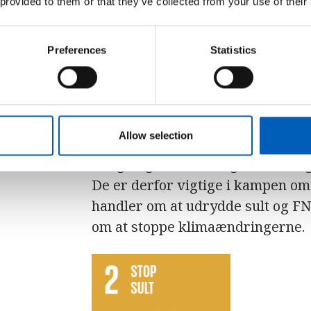
 provided to them or that they’ve collected from your use of their
Foto: Unsplash/Betty Subrizi
Preferences
Statistics
Bælgfrugter og F
Allow selection
Bælgfrugter er både gode næring
De er derfor vigtige i kampen om
handler om at udrydde sult og FN
om at stoppe klimaændringerne.