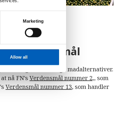
 services.
Marketing
N's Verdensmål
Allow all
skilder og klimavenlige madalternativer.
 at nå FN's
Verdensmål nummer 2,
, som
's
Verdensmål nummer 13
, som handler