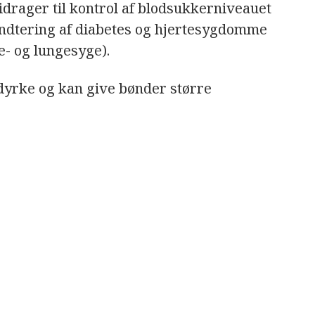
idrager til kontrol af blodsukkerniveauet
åndtering af diabetes og hjertesygdomme
e- og lungesyge).
dyrke og kan give bønder større