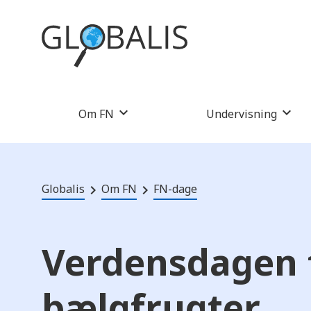
Om FN
Undervisning
Globalis
Om FN
FN-dage
Verdensdagen 
bælgfrugter