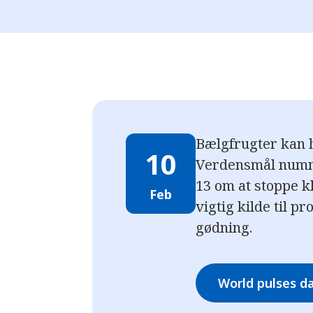
Bælgfrugter kan 
10
Verdensmål numm
13 om at stoppe k
Feb
vigtig kilde til 
gødning.
World pulses d