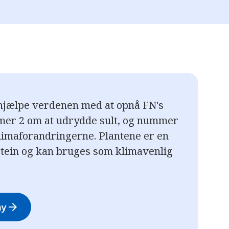
hjælpe verdenen med at opnå FN's
er 2 om at udrydde sult, og nummer
limaforandringerne. Plantene er en
protein og kan bruges som klimavenlig
ay
arrow_forward