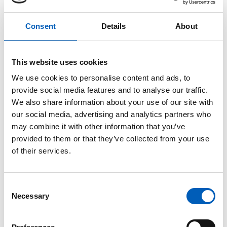
mellem unge fra Haiti og Den Dominikansk
Republik (UNICEF, 28. marts 2011)
Consent
Details
About
Handlinger for at fremme en
This website uses cookies
fredskultur
We use cookies to personalise content and ads, to
provide social media features and to analyse our traffic.
fremme en fredskultur gennem uddannelse
We also share information about your use of our site with
fremme bæredygtig økonomisk og social
our social media, advertising and analytics partners who
udvikling
may combine it with other information that you’ve
provided to them or that they’ve collected from your use
fremme respekt for alle menneskerettigheder
of their services.
sikre ligestilling mellem kvinder og mænd
C
fremme den demokratiske deltagelse
Necessary
o
fremme forståelse, tolerance og solidaritet
n
s