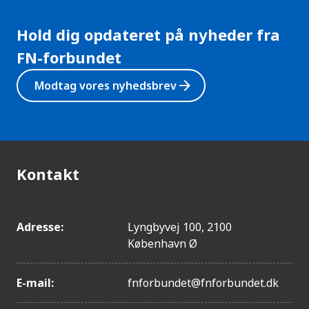
Hold dig opdateret på nyheder fra
FN-forbundet
arrow_forward
Modtag vores nyhedsbrev
Kontakt
Adresse:
Lyngbyvej 100, 2100
København Ø
E-mail:
fnforbundet@fnforbundet.dk