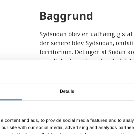
Baggrund
Sydsudan blev en uafhængig stat i
der senere blev Sydsudan, omfatt
territorium. Delingen af ​​Sudan 
myndighederne i nord og befriel
varede fra 1983 til 2005.
Det var den længste sammenhænge
kaldes "Den Anden Sudanesiske B
Details
fortsættelse af den "første sudane
over konflikten med syd var mynd
grupper i det nordvestlige Darf
e content and ads, to provide social media features and to analy
konfliktprofilen Sudan – Darfur).
 our site with our social media, advertising and analytics partn
I 2005 blev der underskrevet en 