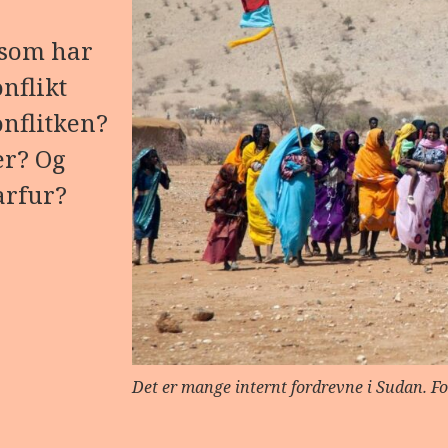
 som har
nflikt
onflitken?
er? Og
arfur?
Det er mange internt fordrevne i Sudan. F