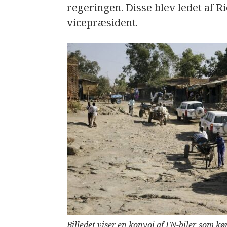
regeringen. Disse blev ledet af R
vicepræsident.
Billedet viser en konvoj af FN-biler, som k