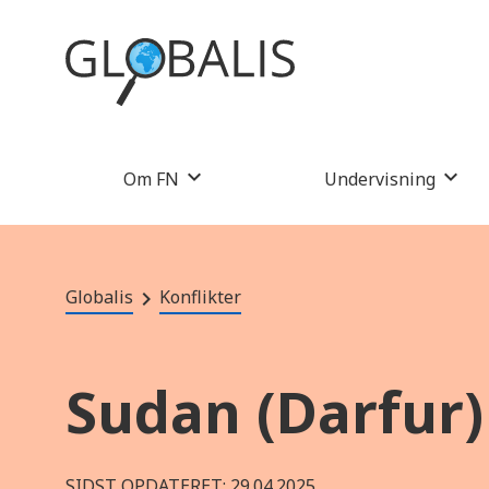
Om FN
Undervisning
Globalis
Konflikter
Sudan (Darfur)
SIDST OPDATERET: 29.04.2025