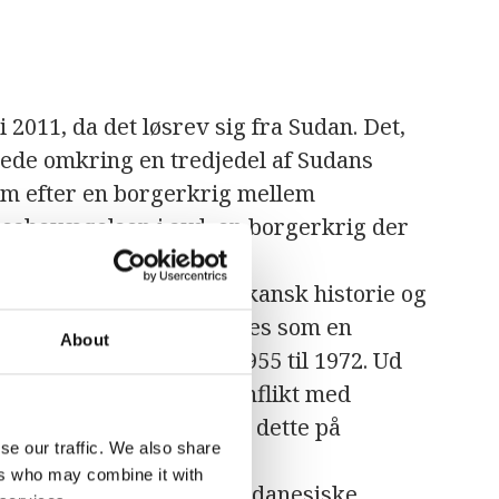
 2011, da det løsrev sig fra Sudan. Det,
ede omkring en tredjedel af Sudans
kom efter en borgerkrig mellem
sesbevægelsen i syd, en borgerkrig der
nde borgerkrig i afrikansk historie og
orgerkrig". Det betragtes som en
About
siske borgerkrig" fra 1955 til 1972. Ud
ighederne i Sudan i konflikt med
ur-område (Læs mere om dette på
se our traffic. We also share
ers who may combine it with
fredsaftale mellem de sudanesiske