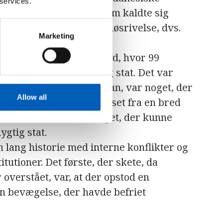
 services.
 Movement in South, som kaldte sig
keafstemning i syd om løsrivelse, dvs.
Marketing
​staten Sydsudan.
gt og troværdigt valg i syd, hvor 99
kulle blive en uafhængig stat. Det var
, som stadig kaldes Sudan, var noget, der
Allow all
dag kaldes Sydsudan. Bortset fra en bred
a nord, var der ikke meget, der kunne
ygtig stat.
 lang historie med interne konflikter og
tutioner. Det første, der skete, da
 overstået, var, at der opstod en
en bevægelse, der havde befriet