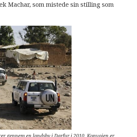
iek Machar, som mistede sin stilling som
ører gennem en landsby i Darfur i 2010. Konvojen er