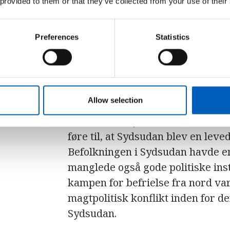
 provided to them or that they’ve collected from your use of their
myndigheder og Sudan Liberation
SPLM. Fredsaftalen indebar en fol
Preferences
Statistics
en afstemning om oprettelsen af ​
I 2011 blev der afholdt et fredeli
procent stemte for, at Sydsudan s
tydeligt, at modstanden mod nord
Allow selection
forenede folket i syd, det, der i 
konsensus i syd om løsrivelse fr
føre til, at Sydsudan blev en leved
Befolkningen i Sydsudan havde en
manglede også gode politiske insti
kampen for befrielse fra nord var
magtpolitisk konflikt inden for d
Sydsudan.