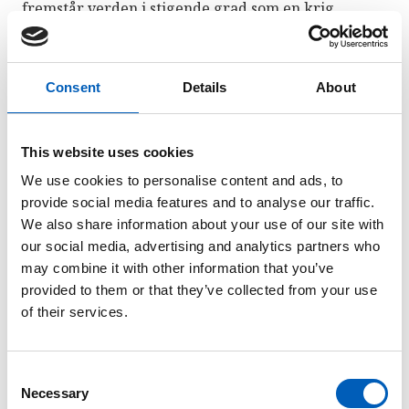
fremstår verden i stigende grad som en krig
mellem en god og en ond civilisation, den islamske
og den vestlige.
Consent
Details
About
Idealismen kan slet og ret handle om, et ønske om
at støtte medmennesker, som lider og et ønske om
at bidrage til ændring. Denne følelse af
This website uses cookies
uretfærdighed kan gøre personen mere
We use cookies to personalise content and ads, to
modtagelig for ekstreme ideologier, som lettere
provide social media features and to analyse our traffic.
legitimerer brugen af vold.
We also share information about your use of our site with
our social media, advertising and analytics partners who
may combine it with other information that you’ve
3) Social frustration
provided to them or that they’ve collected from your use
of their services.
En person er mere udsat for at blive radikaliseret,
hvis han/hun er frustreret over en vanskelig
livssituation og har behov for en ny retning i livet.
C
Dette behov kan for eksempel skyldes en vanskelig
Necessary
o