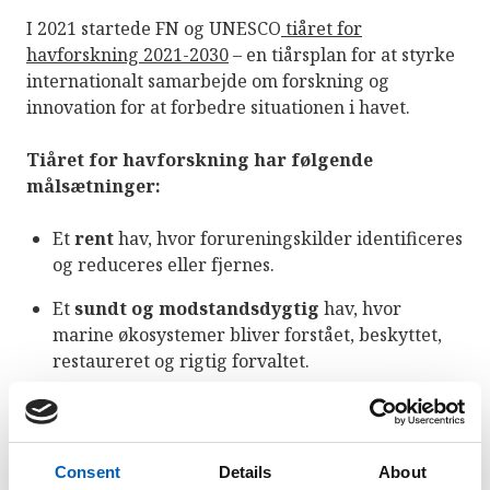
I 2021 startede FN og UNESCO
tiåret for
havforskning 2021-2030
– en tiårsplan for at styrke
internationalt samarbejde om forskning og
innovation for at forbedre situationen i havet.
Tiåret for havforskning har følgende
målsætninger:
Et
rent
hav, hvor forureningskilder identificeres
og reduceres eller fjernes.
Et
sundt og
modstandsdygtig
hav, hvor
marine økosystemer bliver forstået, beskyttet,
restaureret og rigtig forvaltet.
Et
produktivt
hav, der støtter bæredygtig
madforsyning og en bæredygtig havøkonomi.
Consent
Details
About
Et
forudsigeligt
hav, hvor samfundet har god