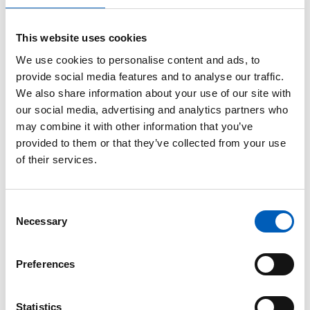
viden om havet og dets behov og kan reagere på
ændringer med rigtige tiltag.
This website uses cookies
Et
trygt
hav, hvor liv og livsgrundlag er
We use cookies to personalise content and ads, to
beskyttet mod havrelaterede farer.
provide social media features and to analyse our traffic.
We also share information about your use of our site with
Et
tilgængeligt
hav med åben og retfærdig
our social media, advertising and analytics partners who
adgang til data, information, teknologi og
may combine it with other information that you’ve
innovation.
provided to them or that they’ve collected from your use
Et
inspirerende og engagerende
hav, hvor
of their services.
samfundet forstår og anerkender havets rolle i
menneskers velfærd og bæredygtig udvikling.
C
Necessary
o
n
What is the United Nations Decade of Ocean Science
for Sustainable Development?
s
Preferences
e
n
Havretten: Hvem ejer havet?
t
Statistics