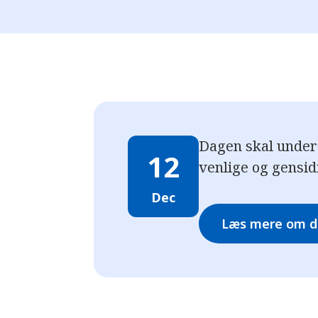
Dagen skal unders
12
venlige og gensid
Dec
Læs mere om da