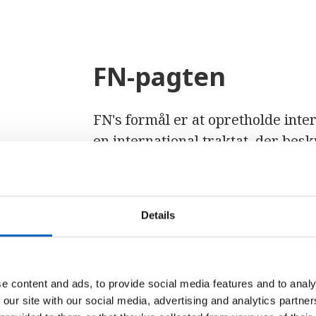
FN-pagten
FN's formål er at opretholde inte
en international traktat, der bes
styringen af FN.
I møde med politisk spænding og e
Details
opretholde principperne i FN-pag
suverænitet
og staters suveæren l
selvbestemmelse og ikke-interven
e content and ads, to provide social media features and to analy
I
artikel 2 i FN-pagten
forpligter 
 our site with our social media, advertising and analytics partn