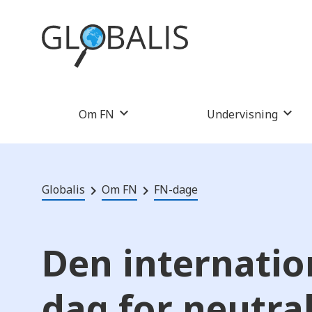
Om FN
Undervisning
Globalis
Om FN
FN-dage
Den internatio
dag for neutral