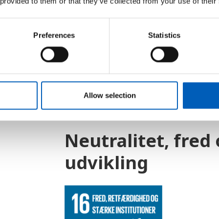
 provided to them or that they’ve collected from your use of their
afgøre internationale konflikter på
brug afmagt.
Preferences
Statistics
Neutralitet er vigtigt, fordi det ti
begrænser området for krigsføre
Dette bidrager til at styrke inter
Allow selection
Neutralitet, fred
udvikling