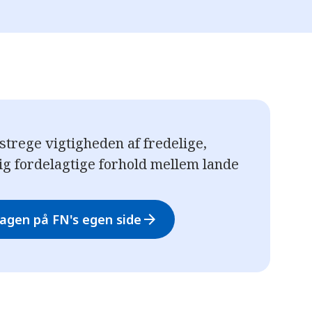
trege vigtigheden af fredelige,
ig fordelagtige forhold mellem lande
gen på FN's egen side
arrow_forward