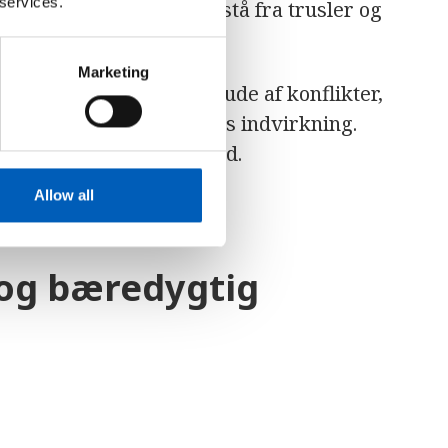
 services.
 fredelig vis og til at afstå fra trusler og
Marketing
llader stater at holde sig ude af konflikter,
lse og reducerer krigens indvirkning.
national fred og sikkerhed.
Allow all
 og bæredygtig