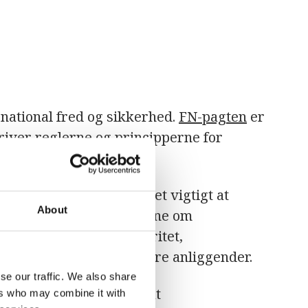
rnational fred og sikkerhed.
FN-pagten
er
kriver reglerne og principperne for
skalerende kriser er det vigtigt at
About
ten. Dette er principperne om
ighed, territoriel integritet,
tions i enhver stats indre anliggender.
se our traffic. We also share
medlemslandene sig til at
ers who may combine it with