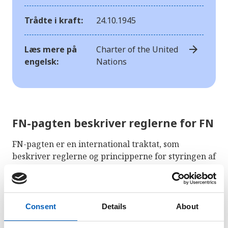
Trådte i kraft:
24.10.1945
arrow_forward
Læs mere på
Charter of the United
engelsk:
Nations
FN-pagten beskriver reglerne for FN
FN-pagten er en international traktat, som
beskriver reglerne og principperne for styringen af
FN.
Baggrunden for FN-pagten, og dermed også for
oprettelsen af FN som organisation, startede på et
Consent
Details
About
tidlig tidspunkt under 2. Verdenskrig. De allierede