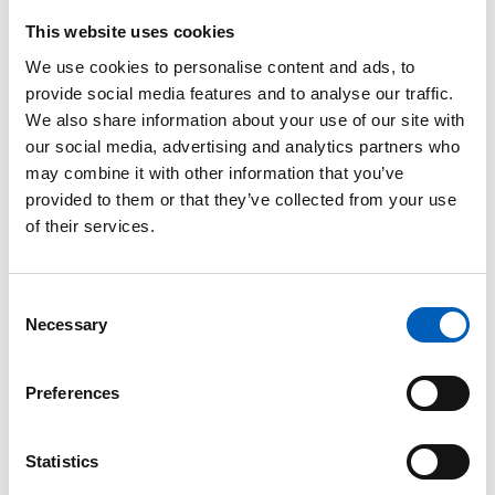
drøftede, hvordan man skulle arbejde for
international fred og sikkerhed og udviklede
This website uses cookies
venskabelige relationer mellem staterne efter
We use cookies to personalise content and ads, to
krigens afslutning.
provide social media features and to analyse our traffic.
We also share information about your use of our site with
FN-pagten indeholder regler og procedurer for
our social media, advertising and analytics partners who
Generalforsamlingen, Sikkerhedsrådet og de andre
may combine it with other information that you’ve
hovedorganer. Pagten beskriver også hvilke sager,
provided to them or that they’ve collected from your use
som FN skal arbejde for og hvilke retningslinjer,
of their services.
som forklarer hvilke rettigheder og pligter hvert
medlemsland har i FN. FN-pagten beskriver også,
hvad landene skal gøre for at nå de mål, som de har
C
sat sig.
Necessary
o
n
Når et land bliver medlem af FN, går det med på at
s
Preferences
følge pagtens mål og regler.
e
n
Aftalen blev åbnet for underskrifter den 26. juni
t
Statistics
1945 ved en konference i San Francisco i USA. Den
S