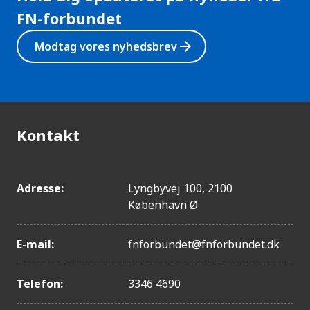
FN-forbundet
arrow_forward
Modtag vores nyhedsbrev
Kontakt
Adresse:
Lyngbyvej 100, 2100
København Ø
E-mail:
fnforbundet@fnforbundet.dk
Telefon:
3346 4690