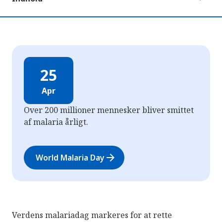
25
Apr
Over 200 millioner mennesker bliver smittet
af malaria årligt.
arrow_forward
World Malaria Day
Verdens malariadag markeres for at rette