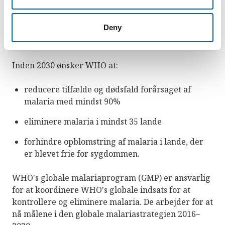
I 2015 vedtog WHO
den globale malariastrategi for
2016-2030
(Engelsk). Strategien er et teknisk
Deny
rammeværk, som skal støtte regionale
programmer i kampen mod malaria.
Inden 2030 ønsker WHO at:
reducere tilfælde og dødsfald forårsaget af
malaria med mindst 90%
eliminere malaria i mindst 35 lande
forhindre opblomstring af malaria i lande, der
er blevet frie for sygdommen.
WHO's globale malariaprogram (GMP) er ansvarlig
for at koordinere WHO's globale indsats for at
kontrollere og eliminere malaria. De arbejder for at
nå målene i den globale malariastrategien 2016–