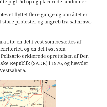
atte pigtråd op og placerede landminer.
blevet flyttet flere gange og området er
t store protester og angreb fra saharawi-
a i to: en del i vest som besættes af
rritoriet, og en del i øst som
 Polisario erklærede oprettelsen af Den
ske Republik (SADR) i 1976, og hævder
 Vestsahara.