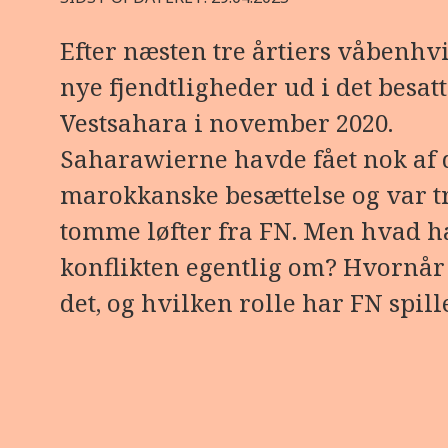
Efter næsten tre årtiers våbenhv
nye fjendtligheder ud i det besat
Vestsahara i november 2020.
Saharawierne havde fået nok af
marokkanske besættelse og var tr
tomme løfter fra FN. Men hvad h
konflikten egentlig om? Hvornår
det, og hvilken rolle har FN spill