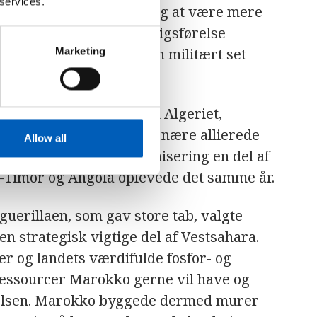
 services.
førelse, da dette viste sig at være mere
kkanske hær. Guerillakrigsførelse
uventede angreb mod en militært set
Marketing
treorienterede lande som Algeriet,
 Marokko støttet af sine nære allierede
Allow all
 en konflikt om afkolonisering en del af
t-Timor og Angola oplevede det samme år.
uerillaen, som gav store tab, valgte
n strategisk vigtige del af Vestsahara.
er og landets værdifulde fosfor- og
ressourcer Marokko gerne vil have og
telsen. Marokko byggede dermed murer