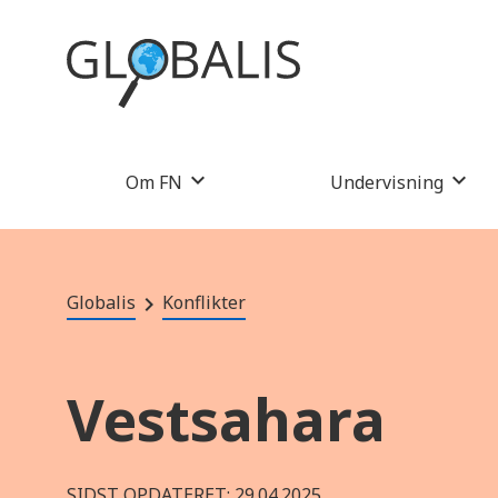
Om FN
Undervisning
Globalis
Konflikter
Vestsahara
SIDST OPDATERET: 29.04.2025