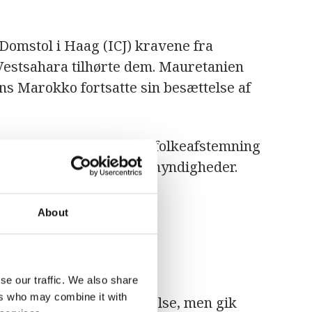
 Domstol i Haag (ICJ) kravene fra
estsahara tilhørte dem. Mauretanien
ns Marokko fortsatte sin besættelse af
 at der skulle holdes en folkeafstemning
evet af de marokkanske myndigheder.
About
rillakrig
se our traffic. We also share
ers who may combine it with
n med regulær krigsførelse, men gik