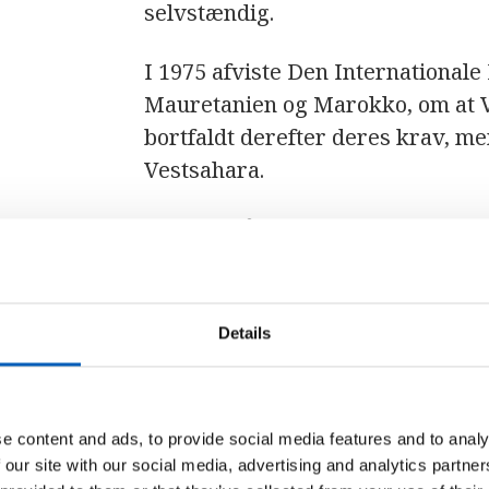
selvstændig.
I 1975 afviste Den Internationale
Mauretanien og Marokko, om at V
bortfaldt derefter deres krav, me
Vestsahara.
Selv om både FN og ICJ forlangte,
om sagen, blev dette ikke efterl
Details
Besættelse og gue
e content and ads, to provide social media features and to analy
 our site with our social media, advertising and analytics partn
Polisario begyndte frihedslampe