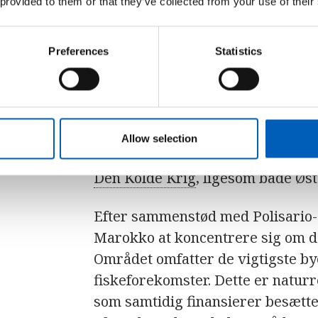
 provided to them or that they’ve collected from your use of their
efterhånden over til guerillakrigs
effektivt i kampen mod den maro
kendetegnes ved små styrker og 
Preferences
Statistics
stærkere fjende.
Mens Polisario fik støtte af vens
Libyen, Cuba og Jugoslavien, blev
Allow selection
Frankrig og USA. Nok en gang blev
Den Kolde Krig
, ligesom både Øs
Efter sammenstød med Polisario-g
Marokko at koncentrere sig om de
Området omfatter de vigtigste by
fiskeforekomster. Dette er natur
som samtidig finansierer besæt