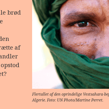
ile brød
te
 den
ætte af
andler
 opstod
et?
Flertallet af den oprindelige Vestsahara-be
Algerie. Foto: UN Photo/Martine Perret.