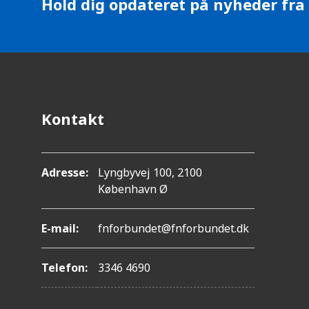
Hold dig opdateret på nyheder fra
Kontakt
Adresse:
Lyngbyvej 100, 2100
København Ø
E-mail:
fnforbundet@fnforbundet.dk
Telefon:
3346 4690