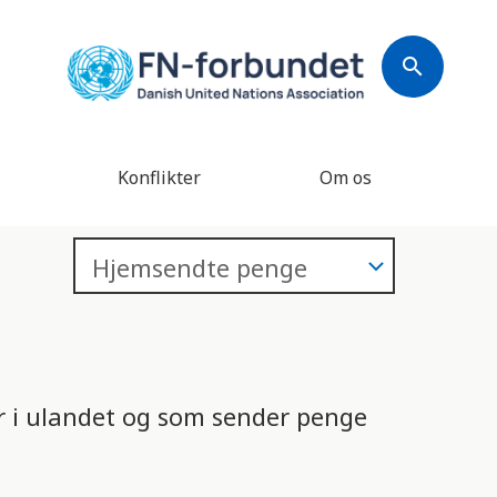
search
Konflikter
Om os
or i ulandet og som sender penge