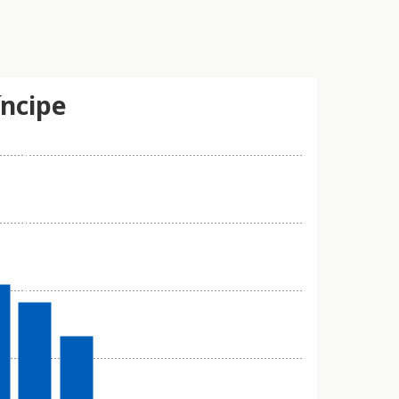
íncipe