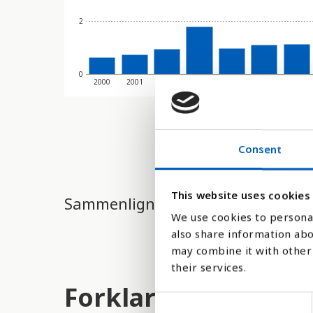
2
0
2000
2001
2002
2003
2004
2005
2006
Consent
This website uses cookies
Sammenligne med:
We use cookies to personal
also share information abo
may combine it with other 
their services.
Forklaring
C