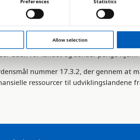
Preferences
Statistics
modtagere af penge fra arbejdere i udlande
Allow selection
remisser", og mange udviklingslande er af
der uden for landet og sender penge hjem.
Verdensmål nummer 17.3.2, der gennem at m
ansielle ressourcer til udviklingslandene fra