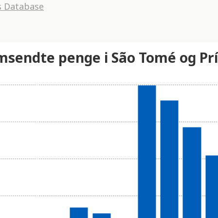
s Database
msendte penge i São Tomé og Pr