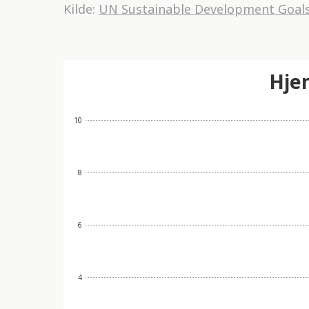
Kilde:
UN Sustainable Development Goal
Hje
10
8
6
4