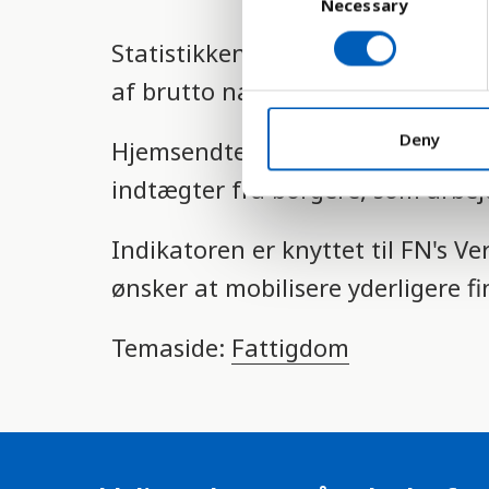
Necessary
o
n
Statistikken viser størrelsen på 
s
e
af brutto nationalprodukt (BNP).
n
t
Deny
Hjemsendte penge, kaldes ofte "
S
indtægter fra borgere, som arbej
e
l
e
Indikatoren er knyttet til FN's 
c
ønsker at mobilisere yderligere fin
t
i
Temaside:
Fattigdom
o
n