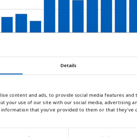
2007
2008
2009
2010
2011
2012
2013
2014
2015
201
Søjlediagram
Linje
Flade
Details
ise content and ads, to provide social media features and t
ut your use of our site with our social media, advertising a
information that you’ve provided to them or that they’ve 