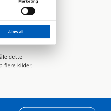
Marketing
t, som andel
Allow all
hængige af
åle dette
 flere kilder.