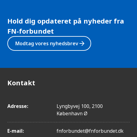
Hold dig opdateret på nyheder fra
FN-forbundet
arrow_forward
Modtag vores nyhedsbrev
Kontakt
Adresse:
Lyngbyvej 100, 2100
København Ø
E-mail:
fnforbundet@fnforbundet.dk