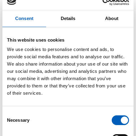
Det kan også være vanskelig for fattige lande at få
Consent
Details
About
solgt deres varer på det internationale marked på
grund af høje toldsatser eller at rige lande
subsidierer eget landbrug.
This website uses cookies
We use cookies to personalise content and ads, to
provide social media features and to analyse our traffic.
Afbetaling af gæld hindrer udvikling
We also share information about your use of our site with
our social media, advertising and analytics partners who
I 70’ og 80’erne optog mange fattige lande lån fra
may combine it with other information that you’ve
industrialiserede lande og Verdensbanken og Den
provided to them or that they’ve collected from your use
Internationale Pengefond (IMF). Denne gæld er en
of their services.
grundlæggende årsag til fattigdom. Hvert år
betaler udviklingslandene dobbelt så meget af på
den gæld, som det de modtager i bistand. Landene
C
skal bruge indtægterne på at betale af på gæld i
Necessary
o
stedet for at bruge penge på skole, sundhed og
n
uddannelse til egen befolkning.
s