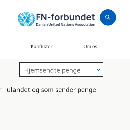
search
Konflikter
Om os
or i ulandet og som sender penge