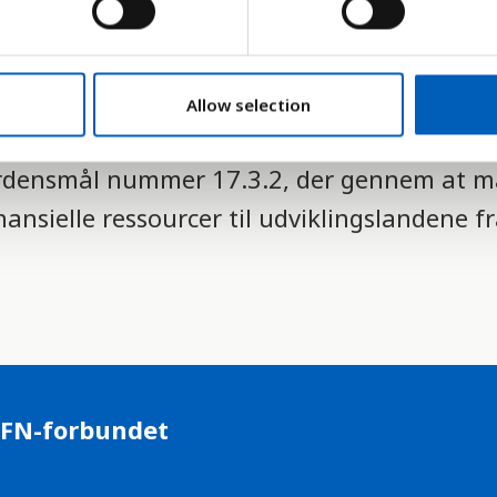
remisser", og mange udviklingslande er af
Allow selection
der uden for landet og sender penge hjem.
Verdensmål nummer 17.3.2, der gennem at m
ansielle ressourcer til udviklingslandene fra
 FN-forbundet