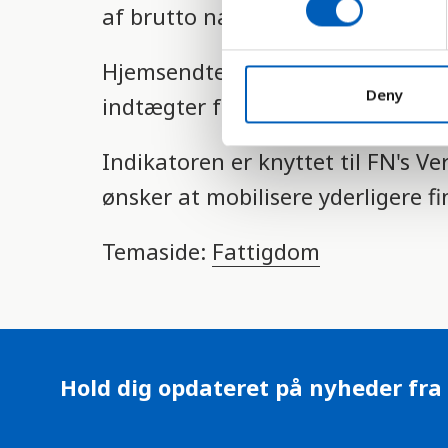
af brutto nationalprodukt (BNP).
s
e
Hjemsendte penge, kaldes ofte "
n
t
Deny
indtægter fra borgere, som arbej
S
e
Indikatoren er knyttet til FN's 
l
e
ønsker at mobilisere yderligere fin
c
t
Temaside:
Fattigdom
i
o
n
Hold dig opdateret på nyheder fra