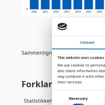
0
2000
2001
2002
2003
2004
2005
2006
Consent
Sammenligne med:
This website uses cookies
We use cookies to personal
also share information abo
may combine it with other 
Forklaring
their services.
C
Necessary
o
Statistikken viser størrelsen på 
n