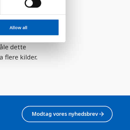
hængige af
Allow all
åle dette
 flere kilder.
Modtag vores nyhedsbrev
arrow_forward