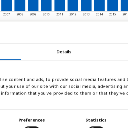
2007
2008
2009
2010
2011
2012
2013
2014
2015
201
Søjlediagram
Linje
Flade
Details
ise content and ads, to provide social media features and t
ut your use of our site with our social media, advertising a
information that you’ve provided to them or that they’ve 
Preferences
Statistics
modtagere af penge fra arbejdere i udlande