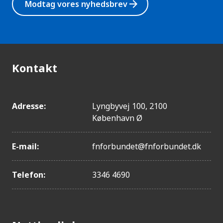
arrow_forward
Modtag vores nyhedsbrev
Kontakt
Adresse:
Lyngbyvej 100, 2100
København Ø
E-mail:
fnforbundet@fnforbundet.dk
Telefon:
3346 4690