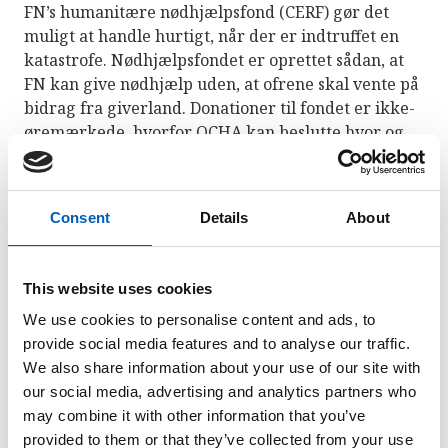
FN’s humanitære nødhjælpsfond (CERF) gør det
muligt at handle hurtigt, når der er indtruffet en
katastrofe. Nødhjælpsfondet er oprettet sådan, at
FN kan give nødhjælp uden, at ofrene skal vente på
bidrag fra giverland. Donationer til fondet er ikke-
øremærkede, hvorfor OCHA kan beslutte hvor og
hvor meget, der skal bruges.
Consent
Details
About
Nødhjælpsfondet har tre
hovedopgaver:
This website uses cookies
At sikre hurtig respons i de første dage af en
We use cookies to personalise content and ads, to
katastrofe.
provide social media features and to analyse our traffic.
We also share information about your use of our site with
At finansiere forebyggende tiltag i en krisesituation
our social media, advertising and analytics partners who
(for eksempel vaccination sådan, at krisen ikke
may combine it with other information that you’ve
forværres).
provided to them or that they’ve collected from your use