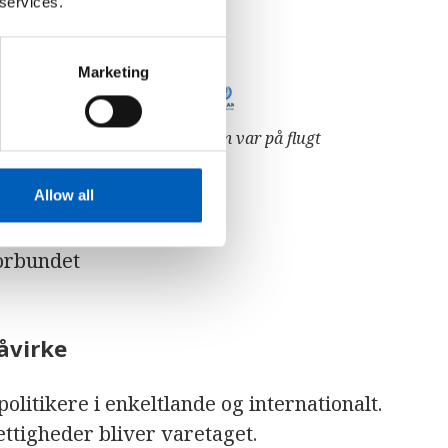
 services.
Marketing
 89,3 millioner mennesker som var på flugt
Allow all
forbundet
åvirke
itikere i enkeltlande og internationalt.
rettigheder bliver varetaget.