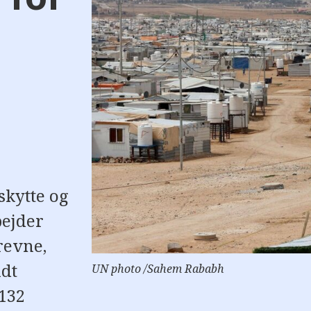
skytte og
bejder
revne,
idt
UN photo /Sahem Rababh
 132