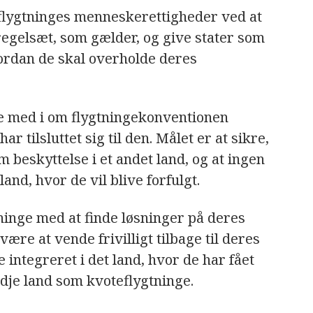
flygtninges menneskerettigheder ved at
regelsæt, som gælder, og give stater som
ordan de skal overholde deres
e med i om flygtningekonventionen
r tilsluttet sig til den. Målet er at sikre,
m beskyttelse i et andet land, og at ingen
land, hvor de vil blive forfulgt.
nge med at finde løsninger på deres
være at vende frivilligt tilbage til deres
e integreret i det land, hvor de har fået
redje land som kvoteflygtninge.