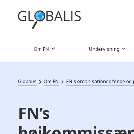
Om FN
Undervisning
Globalis
Om FN
FN's organisationer, fonde o
FN’s
højkommissær