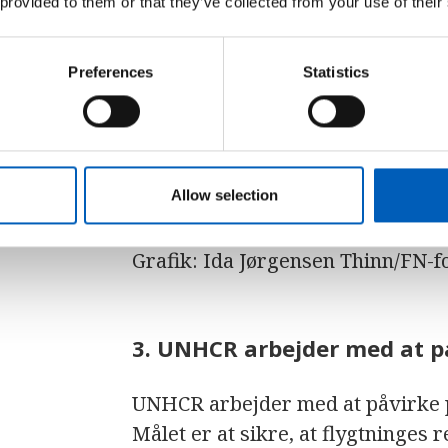
 provided to them or that they’ve collected from your use of their
Preferences
Statistics
Ved udgangen af 2020 var det rekordmange
Allow selection
Grafik: Ida Jørgensen Thinn/FN-
3. UNHCR arbejder med at p
UNHCR arbejder med at påvirke pol
Målet er at sikre, at flygtninges 