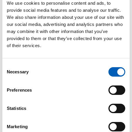
We use cookies to personalise content and ads, to
IMF skal fungere som en økonomisk "buffer", som
provide social media features and to analyse our traffic.
trængte lande kan henvende sig til. I stedet for en
We also share information about your use of our site with
drift, der ikke er til det bedste for omverdenen, kan
our social media, advertising and analytics partners who
det aktuelle land søge om økonomisk bistand
may combine it with other information that you’ve
gennem låneordninger for så at forpligte sig til de
provided to them or that they’ve collected from your use
retningslinjer, som IMF sætter.
of their services.
Hvordan er IMF finansieret og
C
organiseret?
Necessary
o
n
IMF's ressourcer kommer hovedsageligt fra penge,
s
som landene betaler, når de bliver medlemmer.
Preferences
e
Hvert medlemsland i IMF har en kvote (hvor mange
n
penge, der skal betales) i fonden, som er beregnet
t
Statistics
ud fra, hvor stor del af verdensøkonomien landet
S
repræsenterer. Landet kan derefter låne fra denne
e
samlede pengepulje, når de havner i økonomiske
Marketing
l