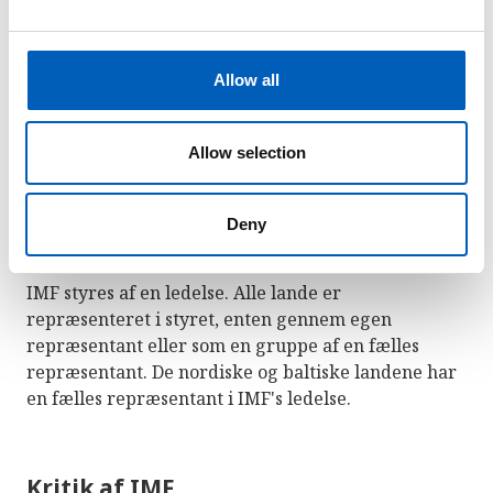
vanskeligheder.
e
c
Kvoten bestemmer også, hvor stor vægt, der ligger
t
i landets stemme under afstemninger. Store lande
Allow all
i
med store økonomier har derfor mere indflydelse
o
over afgørelser og større tilgang til ressourcer i
n
Allow selection
IMF end små lande med små økonomier.
Fonden har 190 medlemslande og har sit
Deny
hovedkontor i Washington D.C.
IMF styres af en ledelse. Alle lande er
repræsenteret i styret, enten gennem egen
repræsentant eller som en gruppe af en fælles
repræsentant. De nordiske og baltiske landene har
en fælles repræsentant i IMF's ledelse.
Kritik af IMF