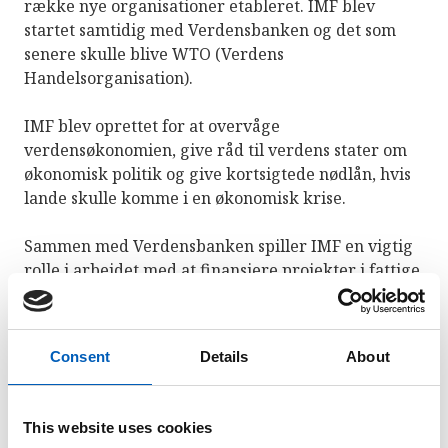
række nye organisationer etableret. IMF blev
startet samtidig med Verdensbanken og det som
senere skulle blive WTO (Verdens
Handelsorganisation).
IMF blev oprettet for at overvåge
verdensøkonomien, give råd til verdens stater om
økonomisk politik og give kortsigtede nødlån, hvis
lande skulle komme i en økonomisk krise.
Sammen med Verdensbanken spiller IMF en vigtig
rolle i arbejdet med at finansiere projekter i fattige
lande og til at bidrage til positiv økonomisk
udvikling i det trængte land. En af forskellene
mellem Verdensbanken og IMF er, at IMF ofte har
Consent
Details
About
langsigtede og store økonomiske og politiske mål,
mens Verdensbanken i større grad fokuserer på
mindre enkeltprojekter i udviklingslande.
This website uses cookies