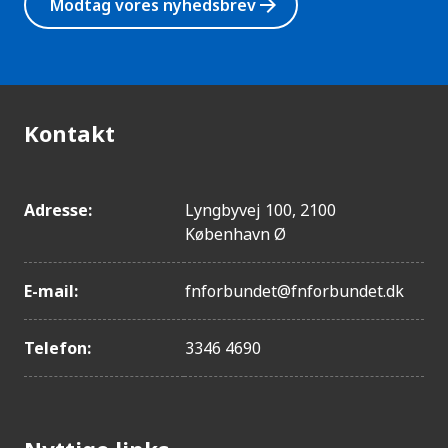
arrow_forward
Modtag vores nyhedsbrev
Kontakt
Adresse:
Lyngbyvej 100, 2100
København Ø
E-mail:
fnforbundet@fnforbundet.dk
Telefon:
3346 4690