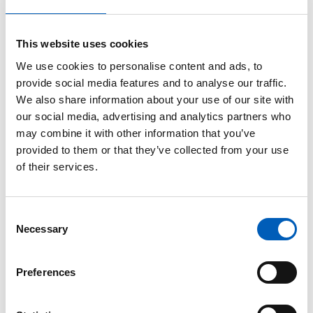
This website uses cookies
We use cookies to personalise content and ads, to
provide social media features and to analyse our traffic.
We also share information about your use of our site with
our social media, advertising and analytics partners who
may combine it with other information that you’ve
provided to them or that they’ve collected from your use
of their services.
C
Necessary
Migranter reddet i land fra et redningsfartøj i den italienske
o
havneby Augusta på Sicilia. Foto: Francesco Malavolta / IOM
n
s
Preferences
e
Historie
n