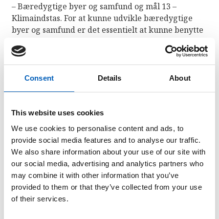
– Bæredygtige byer og samfund og mål 13 –
Klimaindstas. For at kunne udvikle bæredygtige
byer og samfund er det essentielt at kunne benytte
en ren og bæredygtig energi. Næsten all
menneskelig aktivitet kræver energi. Det koster
energi at drive sygehuse, køre busser og færger,
drive en kontorbygning eller lave mad for blot at
Consent
Details
About
nævne få ting. Alt kræver energi.
This website uses cookies
Adgang til strøm
We use cookies to personalise content and ads, to
provide social media features and to analyse our traffic.
9 ud af 10 har adgang til elektricitet
We also share information about your use of our site with
our social media, advertising and analytics partners who
Et af verdensmålsindikatorene er at måle, hvor
may combine it with other information that you’ve
mange i et land, der har tilgang til strøm (i
provided to them or that they’ve collected from your use
procent). På den måde kan vi måle om vi klarer at
of their services.
øge adgangen, som vi ønsker inden 2030.