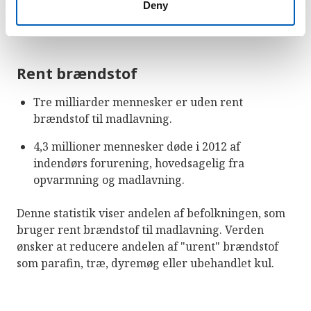
Fornybar energi i andel af all energiforbrug i
Deny
verden (Kilde: UN SDG indicators)
Rent brændstof
Tre milliarder mennesker er uden rent
brændstof til madlavning.
4,3 millioner mennesker døde i 2012 af
indendørs forurening, hovedsagelig fra
opvarmning og madlavning.
Denne statistik viser andelen af befolkningen, som
bruger rent brændstof til madlavning. Verden
ønsker at reducere andelen af "urent" brændstof
som parafin, træ, dyremøg eller ubehandlet kul.