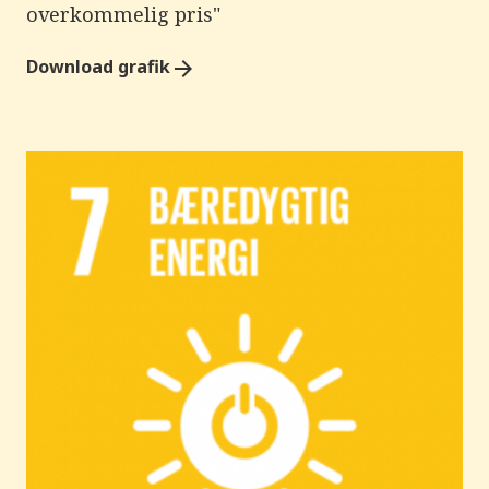
overkommelig pris"
Download grafik
arrow_forward