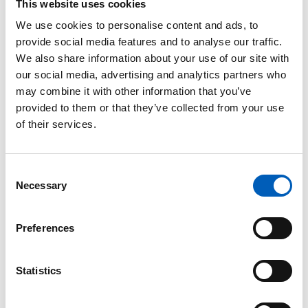
This website uses cookies
We use cookies to personalise content and ads, to
TV spiller også en vigtig rolle i at bevidstgøre
provide social media features and to analyse our traffic.
mennesker om krig og konflikt, og sociale og
We also share information about your use of our site with
økonomiske forskelle. Det kan bruges som et
our social media, advertising and analytics partners who
værktøj, som opfordrer til handling på disse
may combine it with other information that you’ve
områder.
provided to them or that they’ve collected from your use
of their services.
Mangfoldighed skal altid ses positivt og ikke som
C
en trussel. TV er ingen undtagelse. Jo mere
Necessary
o
mangfoldigt TV-indhold er, jo mere nøjagtigt
n
afspejler det vores verden.
s
Preferences
Melissa Fleming, FN's Undergeneralsekretær
e
for global kommunikation
n
t
Statistics
S
e