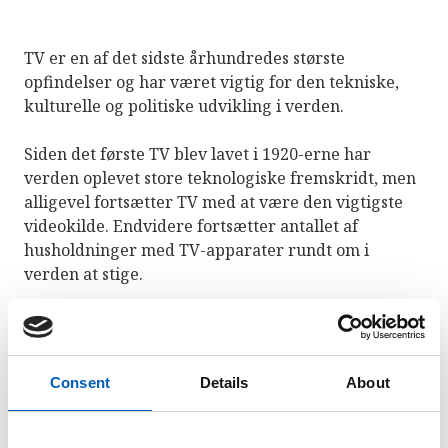
TV er en af det sidste århundredes største
opfindelser og har været vigtig for den tekniske,
kulturelle og politiske udvikling i verden.
Siden det første TV blev lavet i 1920-erne har
verden oplevet store teknologiske fremskridt, men
alligevel fortsætter TV med at være den vigtigste
videokilde. Endvidere fortsætter antallet af
husholdninger med TV-apparater rundt om i
verden at stige.
TV spiller en stor rolle i dagens samfund, og hvad
der vises på TV, kan have stor indflydelse på
samfundet. TV er en vigtig informationskanal, og
Consent
Details
About
kan dermed påvirke og forme den offentlige
debatten. Dette kan igen påvirke politiske
processer og afgørelser.