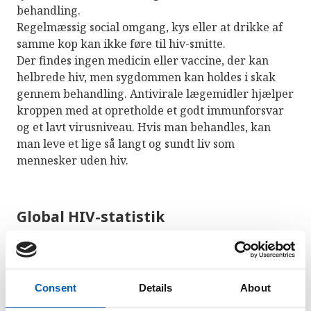
behandling.
Regelmæssig social omgang, kys eller at drikke af
samme kop kan ikke føre til hiv-smitte.
Der findes ingen medicin eller vaccine, der kan
helbrede hiv, men sygdommen kan holdes i skak
gennem behandling. Antivirale lægemidler hjælper
kroppen med at opretholde et godt immunforsvar
og et lavt virusniveau. Hvis man behandles, kan
man leve et lige så langt og sundt liv som
mennesker uden hiv.
Global HIV-statistik
På verdensplan lever 38,4 millioner mennesker
med hiv.
Consent
Details
About
Mere end 26 millioner mennesker har nu