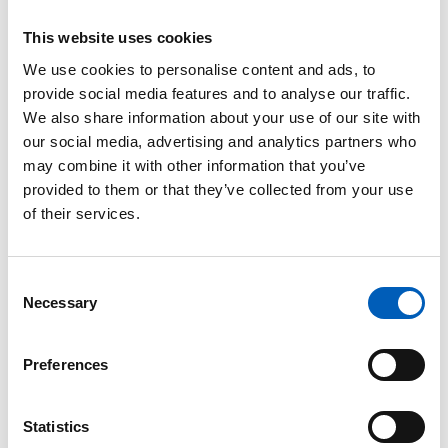
adgang til antiretroviral behandling, men 12
millioner mangler det stadig
This website uses cookies
We use cookies to personalise content and ads, to
1,5 millioner nye HIV-infektioner i 2021
provide social media features and to analyse our traffic.
We also share information about your use of our site with
650.000 mennesker dør af aids hvert år
our social media, advertising and analytics partners who
may combine it with other information that you’ve
35,3 millioner mennesker er døde som følge af
provided to them or that they’ve collected from your use
AIDS-relaterede sygdomme siden epidemien
of their services.
begyndte. (Kilde: UNAIDS)
Den største nedgang i antallet af nye hiv-
C
smittede er blandt børn. Fra 2001 til 2014 blev
Necessary
o
hele 58 procent af fejre børn smittet.
n
s
Selv om antallet af nye hiv-smittede i Afrika syd
Preferences
e
for Sahara falder, er det stadig denne REGION,
n
der er hårdest ramt. Den største stigning i
t
Statistics
antallet af nye smittede sker i Østeuropa og