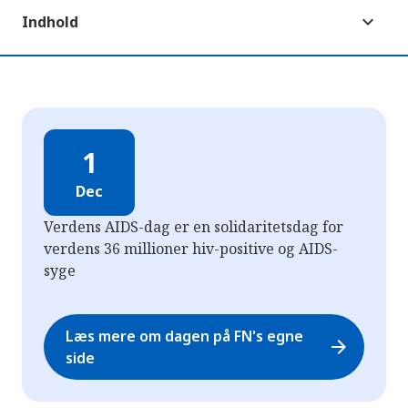
Indhold
1
Dec
Verdens AIDS-dag er en solidaritetsdag for
verdens 36 millioner hiv-positive og AIDS-
syge
Læs mere om dagen på FN's egne
arrow_forward
side