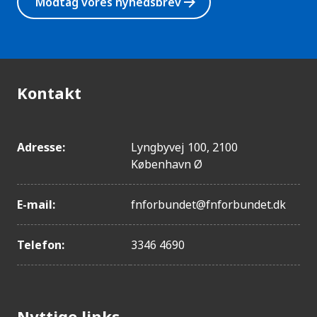
arrow_forward
Modtag vores nyhedsbrev
Kontakt
Adresse:
Lyngbyvej 100, 2100
København Ø
E-mail:
fnforbundet@fnforbundet.dk
Telefon:
3346 4690
Nyttige links