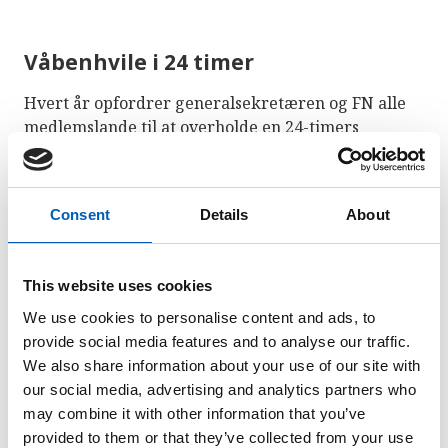
Våbenhvile i 24 timer
Hvert år opfordrer generalsekretæren og FN alle
medlemslande til at overholde en 24-timers
våbenhvile og ikke-vold, i forbindelse med den
internationale fredsdag den 21. september.
Consent
Details
About
FN opfordrer også alle til at bruge dagen til at
udbrede viden om fredsbevarelse.
This website uses cookies
FN har markeret Fredens Dag i forbindelse med
åbningen af ​​Generalforsamlingen siden 1980'erne. I
We use cookies to personalise content and ads, to
2001 blev den 21. september den faste dato for
provide social media features and to analyse our traffic.
Fredens Dag, og desuden stemte alle medlemslande
We also share information about your use of our site with
for opfordringen til våbenhvile. Fredens Dag blev
our social media, advertising and analytics partners who
etableret igennem
resolution 36/67.
may combine it with other information that you’ve
provided to them or that they’ve collected from your use