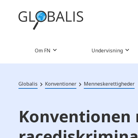
Om FN
Undervisning
Globalis
Konventioner
Menneskerettigheder
Konventionen
racediskrimina