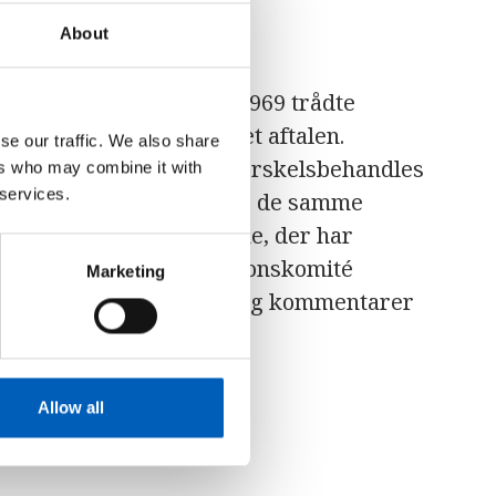
About
krifter i 1966. Først i 1969 trådte
 lande havde underskrevet aftalen.
se our traffic. We also share
sikre, at grupper, der forskelsbehandles
ers who may combine it with
 services.
ler etnisk oprindelse, har de samme
t andet år sender landene, der har
til FN’s racediskriminationskomité
Marketing
omme med anbefalinger og kommentarer
Allow all