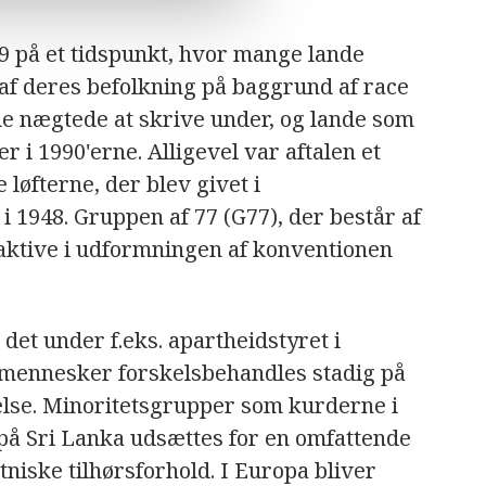
9 på et tidspunkt, hvor mange lande
 af deres befolkning på baggrund af race
nde nægtede at skrive under, og lande som
 i 1990'erne. Alligevel var aftalen et
re løfterne, der blev givet i
1948. Gruppen af 77 (G77), der består af
 aktive i udformningen af konventionen
 det under f.eks. apartheidstyret i
mennesker forskelsbehandles stadig på
delse. Minoritetsgrupper som kurderne i
 på Sri Lanka udsættes for en omfattende
niske tilhørsforhold. I Europa bliver