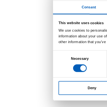
Consent
This website uses cookies
We use cookies to personalis
information about your use of
other information that you’ve
C
Necessary
o
n
s
e
n
t
Deny
S
e
l