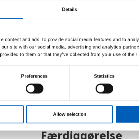
Details
Konventionen blev åben for unders
konventionen i kraft, efter at 27
e content and ads, to provide social media features and to analy
Formålet med konventionen er at 
 our site with our social media, advertising and analytics partn
 provided to them or that they’ve collected from your use of their
på grund af race, hudfarve og/el
rettigheder som alle andre. Hver
underskrevet aftalen, rapporter 
Preferences
Statistics
(CERD), hvorpå komiteen kan k
til, hvordan aftalen skal forstås.
Allow selection
Færdiggørelse