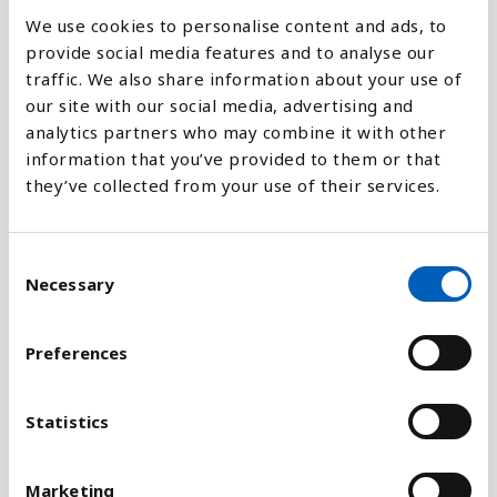
We use cookies to personalise content and ads, to
provide social media features and to analyse our
Forklaring
traffic. We also share information about your use of
our site with our social media, advertising and
Procentandelen af børn under 5 år, som er lavere
analytics partners who may combine it with other
for alderen end de burde være. Hvor meget børn
information that you’ve provided to them or that
vokser er internationalt anerkendt som en måde at
they’ve collected from your use of their services.
måle om barnet får nok eller rigtig ernæring. Det
er Verdens Sundhedsorganisation, WHO, som har
lavet standarden for, hvad der er normal vækst.
C
Necessary
o
Væksthæmning viser et barn, der er for lavt i
n
forhold til alder som et resultat af kronisk eller
s
Preferences
midlertidig fejlernæring.
e
n
Indikator 2.2.1 er del af FN's Verdensmål, delmål
t
Statistics
2.2, som går specielt på fejlernæring og det at
S
hindre væksthæmning blandt børn. Dette er også
e
Marketing