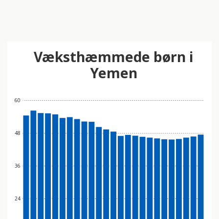
Væksthæmmede børn i
Yemen
60
48
36
24