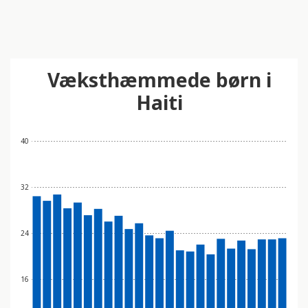
Væksthæmmede børn i
Haiti
40
32
24
16