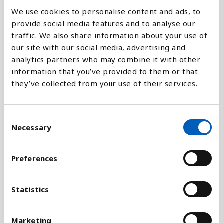
We use cookies to personalise content and ads, to
provide social media features and to analyse our
Forklaring
traffic. We also share information about your use of
our site with our social media, advertising and
Procentandelen af børn under 5 år, som er lavere
analytics partners who may combine it with other
for alderen end de burde være. Hvor meget børn
information that you’ve provided to them or that
vokser er internationalt anerkendt som en måde at
they’ve collected from your use of their services.
måle om barnet får nok eller rigtig ernæring. Det
er Verdens Sundhedsorganisation, WHO, som har
lavet standarden for, hvad der er normal vækst.
C
Necessary
o
Væksthæmning viser et barn, der er for lavt i
n
forhold til alder som et resultat af kronisk eller
s
Preferences
midlertidig fejlernæring.
e
n
Indikator 2.2.1 er del af FN's Verdensmål, delmål
t
Statistics
2.2, som går specielt på fejlernæring og det at
S
hindre væksthæmning blandt børn. Dette er også
e
Marketing