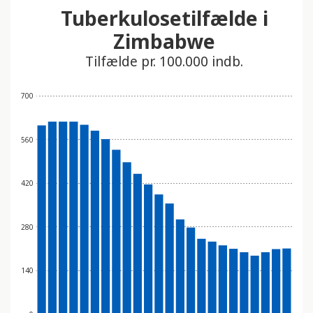
Tuberkulosetilfælde i
Zimbabwe
Tilfælde pr. 100.000 indb.
700
560
420
280
140