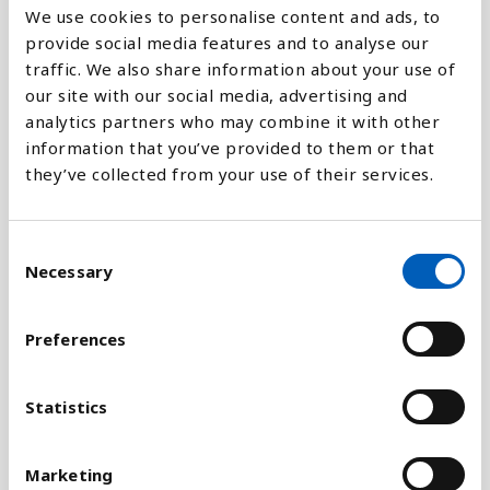
We use cookies to personalise content and ads, to
Tuberkulose er en smitsom infektionssygdom som
provide social media features and to analyse our
tager livet af rigtig mange mennesker hvert år.
traffic. We also share information about your use of
Tuberkulose er i dag et af verdens store
our site with our social media, advertising and
helbredsproblemer, til trods for at der findes
analytics partners who may combine it with other
effektive metoder og midler til at bekæmpe
information that you’ve provided to them or that
infektionen.
they’ve collected from your use of their services.
Statistikken er en indikator for FNs
bæredygtighedsmål nr 3, som har som delmål at
C
stoppe epidemiene af aids, tuberkulose, malaria og
Necessary
o
forsømte tropiske sygdomme samt bekæmpelse af
n
hepatitis, vandbåren og andre smitsomme
s
Preferences
sygdomme inden 2030.
e
n
Tallene opgivet i denne statistik er middelværdien
t
Statistics
af et spænd mellem laveste og højeste mulige
S
værdi. For at se disse tal, følg linket til UNSTATS
e
Marketing
SDG Indicators under.
l