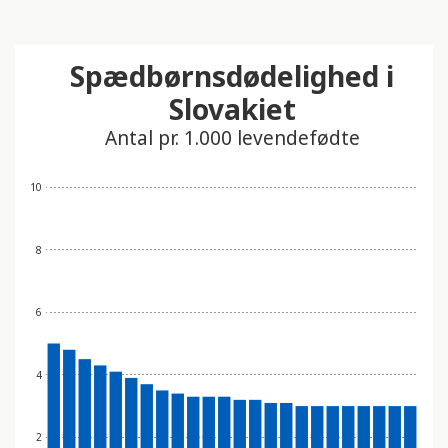
Spædbørnsdødelighed i
Slovakiet
Antal pr. 1.000 levendefødte
10
8
6
4
2