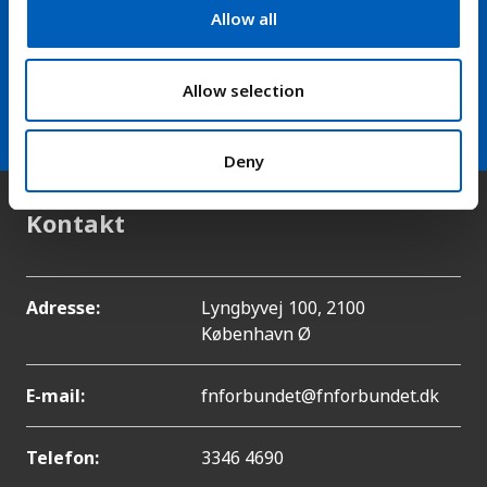
t
Allow all
fra FN-forbundet
i
o
arrow_forward
Modtag vores nyhedsbrev
n
Allow selection
Deny
Kontakt
Adresse:
Lyngbyvej 100, 2100
København Ø
E-mail:
fnforbundet@fnforbundet.dk
Telefon:
3346 4690