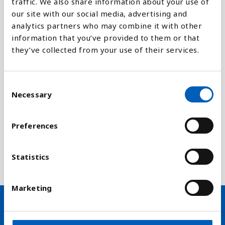
traffic. We also share information about your use of
Forklaring
our site with our social media, advertising and
analytics partners who may combine it with other
Spædbørn er sårbare, og dødeligheden i denne
information that you’ve provided to them or that
gruppen er derfor et meget sensitivt mål for
they’ve collected from your use of their services.
doranderinger i samfundet. Over tid er
spædbørnsdødeligheden en indikator som
C
opfanger stigende levestandarder, bedre
Necessary
o
velfærdsordninger (for mor og barn) og medicinske
n
fremskridt.
s
Preferences
e
Statistikken er en indikator for FN's Verdensmål nr.
n
3: At reducere dødeligheden blandt nyfødte til højst
t
Statistics
12 per 1 000 levendefødte.
S
e
Marketing
l
e
c
Hold dig opdateret på nyheder