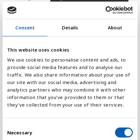
Consent
Details
About
Forklaring
Omfanget af mennesker der lever i slum er
This website uses cookies
vanskelig at måle, fordi der er mange faktorer der
We use cookies to personalise content and ads, to
indgår i indikatoren. Slumproblemet opgøres i
provide social media features and to analyse our
denne indikatoren som andelen af befolkningen i
traffic. We also share information about your use of
byerne som har tilgang til trygge lejeforhold. Med
our site with our social media, advertising and
trygge lejeforhold menes enten at man ejer sin
analytics partners who may combine it with other
bolig, lejer den privat eller bor i social-/kommunal
information that you’ve provided to them or that
bolig.
they’ve collected from your use of their services.
Utrygge lejeforhold, dårlig tilgang til rent vand og
sanitære tjenester, dårlig kvalitet på bolig og
C
utilstrækkelig boligareal er eksempler på
Necessary
o
utilstrækkelige boligforhold.