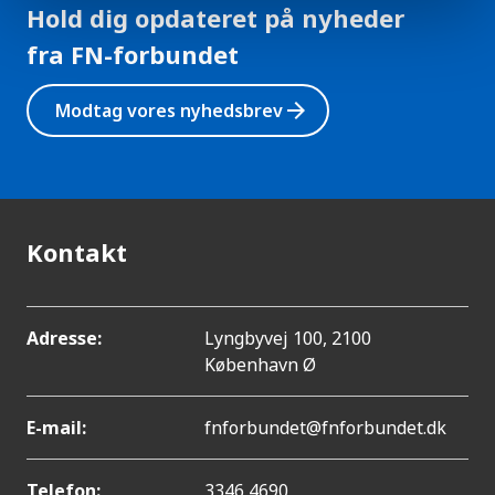
Hold dig opdateret på nyheder
fra FN-forbundet
arrow_forward
Modtag vores nyhedsbrev
Kontakt
Adresse:
Lyngbyvej 100, 2100
København Ø
E-mail:
fnforbundet@fnforbundet.dk
Telefon:
3346 4690