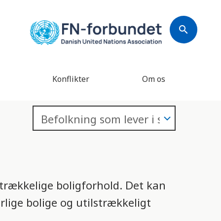
search
Konflikter
Om os
rækkelige boligforhold. Det kan
rlige bolige og utilstrækkeligt