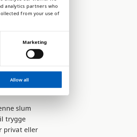
nd analytics partners who
collected from your use of
mange
ren som
 trygge
Marketing
kvalitet på
Allow all
d.
 Denne slum
l trygge
 privat eller