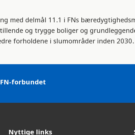
ng med delmål 11.1 i FNs bæredygtighedsm
sstillende og trygge boliger og grundleggend
bedre forholdene i slumområder inden 2030.
 FN-forbundet
Nyttige links