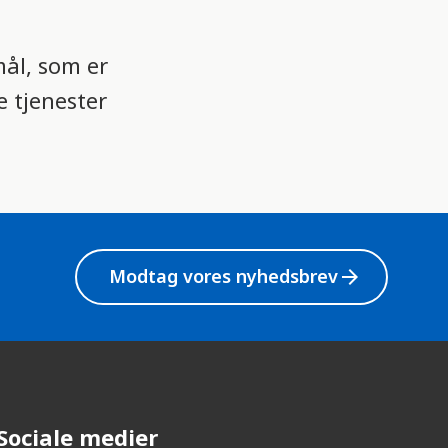
ål, som er
e tjenester
Modtag vores nyhedsbrev
arrow_forward
Sociale medier