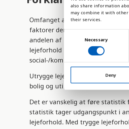
also share information abo
may combine it with other 
Omfanget af mennesker der lever 
their services.
faktorer der indgår i indikatore
C
andelen af befolkningen i byerne 
Necessary
o
n
lejeforhold menes enten at man eje
s
social-/kommunal bolig.
e
n
Utrygge lejeforhold, dårlig tilgan
t
Deny
S
bolig og utilstrækkelig boligareal
e
l
Det er vanskelig at føre statisti
e
c
statistik tager udgangspunkt i a
t
lejeforhold. Med trygge lejeforho
i