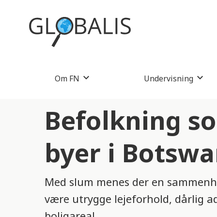
Om FN
Undervisning
Befolkning so
byer i Botsw
Med slum menes der en sammenhæn
være utrygge lejeforhold, dårlig a
boligareal.