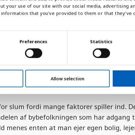
ut your use of our site with our social media, advertising a
information that you’ve provided to them or that they’ve 
i slum er vanskelig at måle, fordi der er 
n. Slumproblemet opgøres i denne indikato
som har tilgang til trygge lejeforhold. Med
Preferences
Statistics
r sin bolig, lejer den privat eller bor i
g til rent vand og sanitære tjenester, dårlig 
Allow selection
 er eksempler på utilstrækkelige boligforhol
k for slum fordi mange faktorer spiller ind.
ndelen af bybefolkningen som har adgang ti
ld menes enten at man ejer egen bolig, lejer