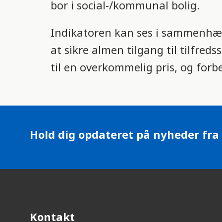
o
bor i social-/kommunal bolig.
n
Indikatoren kan ses i sammenhæ
at sikre almen tilgang til tilfred
til en overkommelig pris, og for
Hold dig opdateret på nyheder fra
Kontakt