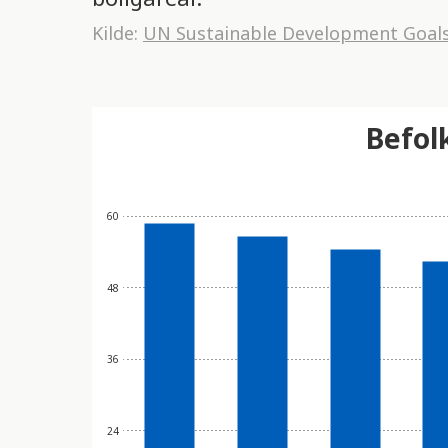
Kilde:
UN Sustainable Development Goal
Befol
60
48
36
24