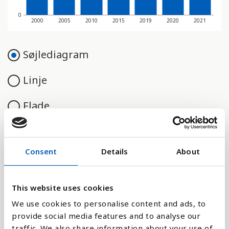
0
2000
2005
2010
2015
2019
2020
2021
Søjlediagram
Linje
Flade
Consent
Details
About
Sammenligne med:
This website uses cookies
We use cookies to personalise content and ads, to
provide social media features and to analyse our
Forklaring
traffic. We also share information about your use of