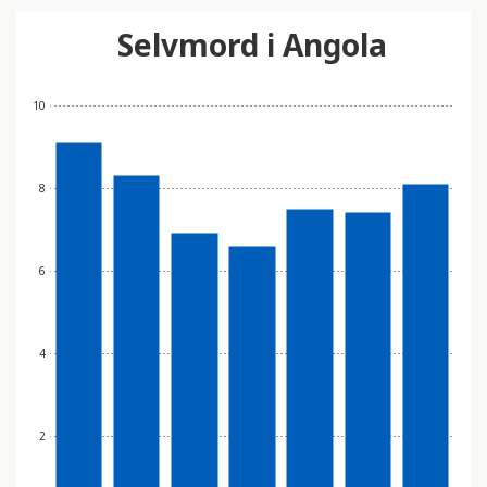
Selvmord i Angola
10
8
6
4
2