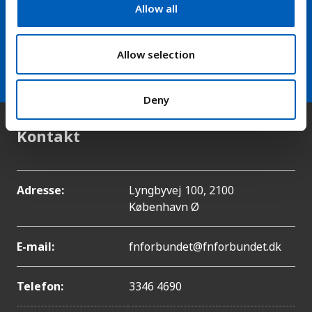
t
fra FN-forbundet
Allow all
i
o
arrow_forward
Modtag vores nyhedsbrev
n
Allow selection
Deny
Kontakt
Adresse:
Lyngbyvej 100, 2100
København Ø
E-mail:
fnforbundet@fnforbundet.dk
Telefon:
3346 4690