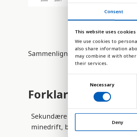
2000
2001
2002
2003
2004
2005
2006
Consent
This website uses cookies
We use cookies to personal
also share information abo
Sammenligne med:
may combine it with other 
their services.
C
Necessary
o
Forklaring
n
s
e
n
Sekundære erhverv refererer her ti
t
Deny
minedrift, byg, elektricitet, vand 
S
e