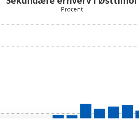
Sekundære erhverv i Østtimor
Procent