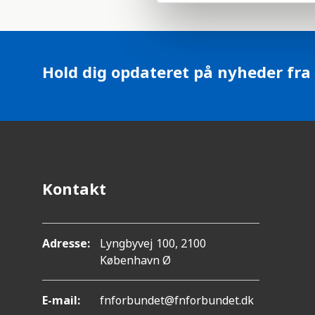
l
e
c
t
Hold dig opdateret på nyheder fra
i
o
n
Kontakt
Adresse:
Lyngbyvej 100, 2100
København Ø
E-mail:
fnforbundet@fnforbundet.dk