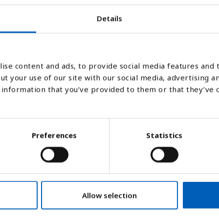
2007
2008
2009
2010
2011
2012
2013
2014
2015
2016
Details
Søjlediagram
Linje
Flade
ise content and ads, to provide social media features and t
ut your use of our site with our social media, advertising a
information that you’ve provided to them or that they’ve 
Preferences
Statistics
l industri, inklusiv generel produktion af v
Allow selection
og gas.