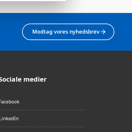
Modtag vores nyhedsbrev
arrow_forward
Sociale medier
Facebook
LinkedIn