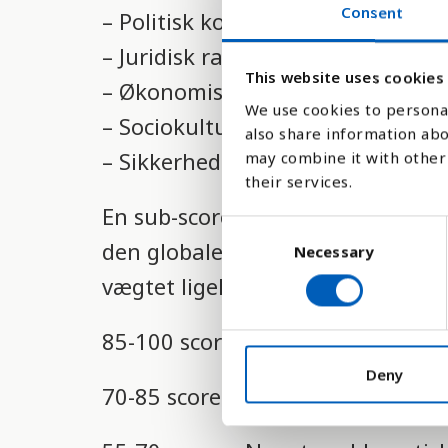
Consent
– Politisk kontekst
– Juridisk rammer
This website uses cookies
– Økonomisk kontekst
We use cookies to personal
– Sociokulturel kontekst
also share information abo
– Sikkerhed
may combine it with other 
their services.
En sub-score fra 0 til 100 beregnes
C
den globale score, og inden for 
Necessary
o
n
vægtet ligeligt.
s
e
85-100 score
= God
n
t
Deny
70-85 score
= Tilfredsstillende
S
e
l