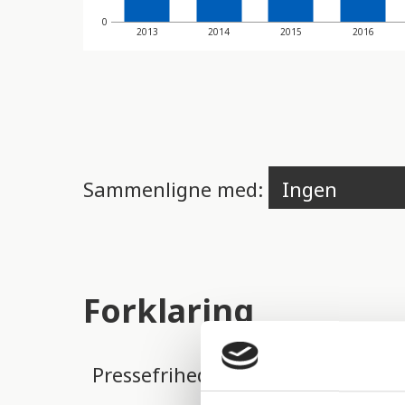
0
2013
2014
2015
2016
Sammenligne med:
Forklaring
Pressefrihedindekset måles på ba