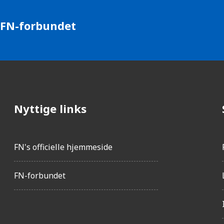
 FN-forbundet
Nyttige links
FN's officielle hjemmeside
FN-forbundet