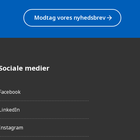
Modtag vores nyhedsbrev
arrow_forward
Sociale medier
Facebook
LinkedIn
Instagram