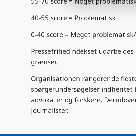
55-70 score
= Noget problematis
e
c
40-55 score
= Problematisk
t
i
0-40 score
= Meget problematisk/u
o
n
Pressefrihedindekset udarbejdes 
grænser.
Organisationen rangerer de flest
spørgerundersøgelser indhentet f
advokater og forskere. Derudover
journalister.