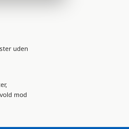
ister uden
er,
 vold mod