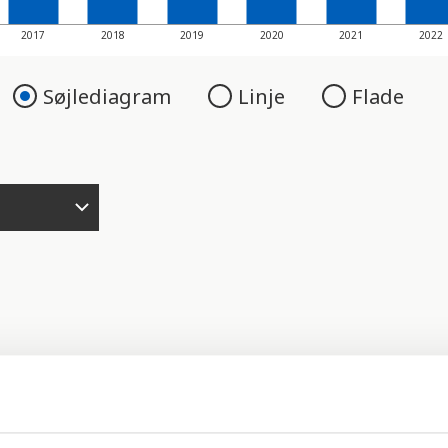
2017
2018
2019
2020
2021
2022
Søjlediagram
Linje
Flade
ggrund af en række forskellige kriterier: