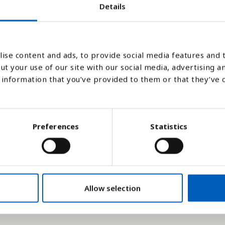
Details
ise content and ads, to provide social media features and t
ut your use of our site with our social media, advertising a
information that you’ve provided to them or that they’ve 
 for hver indikator. Alle kriterierne bidrager 
hver indikator er alle spørgsmål og undersp
Preferences
Statistics
Allow selection