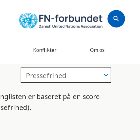
search
Konflikter
Om os
nglisten er baseret på en score
sefrihed).